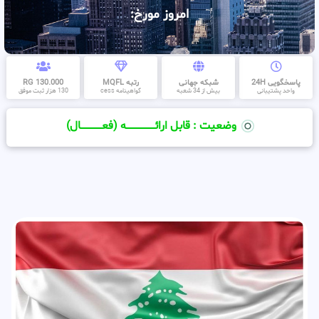
امروز مورخ:
پاسخگویی 24H
شبکه جهانی
رتبه MQFL
130.000 RG
واحد پشتیبانی
بیش از 34 شعبه
گواهینامه cess
130 هزار ثبت موفق
وضعیت : قابل ارائــــــــــــــــــــه (فعـــــــــــــــال)