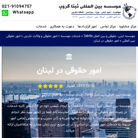
021-91094757
Whatsapp
مرکز مشاوره
مرکز تماس
امور قراردادها
دعوت به همکاری
خدمات
موسسه ثبتی، حقوقی و بین الملل Sabtta
»
خدمات موسسه
»
امور حقوقی و وکالت خارجی
»
امور حقوقی
بین المللی
»
امور حقوقی در لبنان
امور حقوقی در لبنان
(5/5) 1513 امتیاز
موسسه ثبتی، حقوقی و بین الملل Sabtta
»
خدمات موسسه
»
امور حقوقی و وکالت خارجی
»
امور حقوقی بین المللی
»
امور حقوقی در لبنان
موسسه بین المللی ثبتا (Sabtta Group) با ایجاد شعب خود در 34 کشور کلیه خدمات
در زمینه امور حقوقی در لبنان را به عنوان نماینده تام شما در کشور مورد نظر انجام
میدهد . موسسه ثبتا به پشتوانه سالها تجربه و کادر مجرب و متخصص تمامی امور
مربوط به خدمات امور حقوقی در لبنان را در در سریع ترین زمان ممکن به متقاضیان ارائه
میکند .