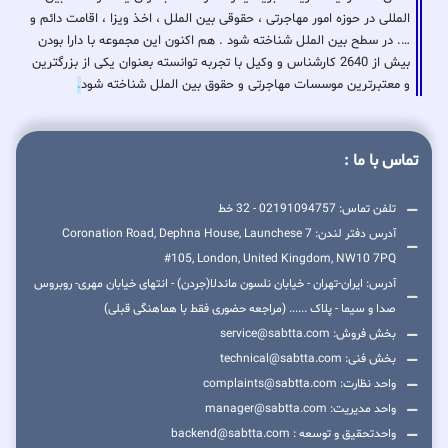
المللی در حوزه امور مهاجرتی ، حقوقی بین الملل ، اخذ ویزا ، اقامت دائم و
…. در سطح بین الملل شناخته شود . هم اکنون این مجموعه با دارا بودن
بیش از 2640 کارشناس و وکیل با تجربه توانسته بعنوان یکی از بزرگترین
و معتبرترین موسسات مهاجرتی و حقوق بین الملل شناخته شود
.
تماس با ما :
تلفن تماس: 02191094757 - 32 خط
آدرس دفتر لندن: 7 Coronation Road, Dephna House, Launchese
#105, London, United Kingdom, NW10 7PQ
آدرس: ایران-تهران - خیابان نلسون ماندلا(جردن) - انتهای خیابان مهری- روبروس
صدا و سیما - پلاک ...... (مراجعه حضوری فقط با هماهنگی قبلی)
بخش فروش: service@sabtta.com
بخش فنی: technical@sabtta.com
واحد نظارت: complaints@sabtta.com
واحد مدیریت: manager@sabtta.com
واحدتحقیق و توسعه : backend@sabtta.com