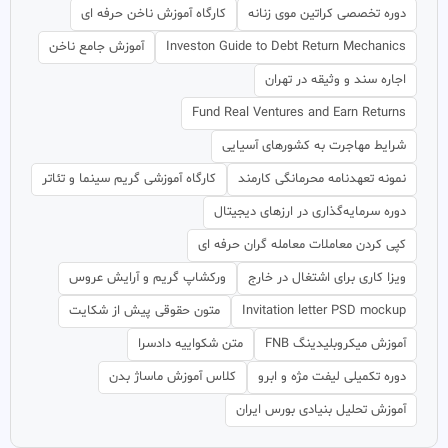
دوره تخصصی کراتین موی زنانه
کارگاه آموزش ناخن حرفه ای
Investon Guide to Debt Return Mechanics
آموزش جامع ناخن
اجاره سند و وثیقه در تهران
Fund Real Ventures and Earn Returns
شرایط مهاجرت به کشورهای آسیایی
نمونه تعهدنامه محرمانگی کارمند
کارگاه آموزشی گریم سینما و تئاتر
دوره سرمایه‌گذاری در ارزهای دیجیتال
کپی کردن معاملات معامله گران حرفه ای
ویزا کاری برای اشتغال در خارج
ورکشاپ گریم و آرایش عروس
Invitation letter PSD mockup
متون حقوقی پیش از شکایت
آموزش میکروبلیدینگ FNB
متن شکواییه دادسرا
دوره تکمیلی لیفت مژه و ابرو
کلاس آموزش ماساژ بدن
آموزش تحلیل بنیادی بورس ایران