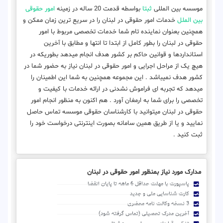
موسسه بین المللی
ثبتا
بواسطه قدمت 20 ساله در زمینه
امور حقوقی
بین الملل
خدمات امور حقوقی در لبنان را در سریع ترین زمان ممکن و
همچنین بعنوان نماینده تام شما خدمات تخصصی مربوط با امور
حقوقی در لبنان را بطور کامل از ابتدا تا انتها و مطابق با آخرین
استانداردها و قوانین حاکم بر کشور هدف انجام میدهد بطوریکه در
هیچ یک از مراحل اجرایی و امور حقوقی در لبنان نیاز به حضور شما در
کشور هدف نمیباشد . این مجموعه همچنین به شما این اطمینان را
میدهد که تجربه ای فراموش نشدنی در ارائه خدمات با کیفیت و
تخصصی را برای شما به ارمغان آورد . هم اکنون به منظور انجام امور
حقوقی در لبنان میتوانید با کارشناسان حقوقی موسسه تماس حاصل
نمایید و یا از طریق همین سامانه بصورت اینترنتی درخواست خود را
ثبت کنید .
مدارک مورد نیاز بمنظور امور حقوقی در لبنان
پاسپورت با مهلت حداقل 6 ماهه تا پایان انقضا
کارت شناسایی ملی و جدید
3 نسخه وکالت نامه محضری
آخرین مدرک تحصیلی (تماس گرفته شود)