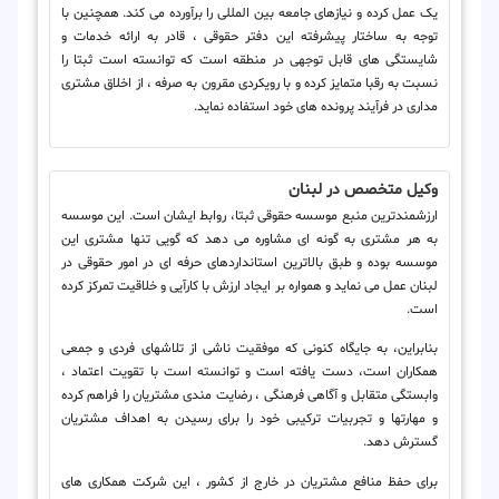
یک عمل کرده و نیازهای جامعه بین المللی را برآورده می کند. همچنین با
توجه به ساختار پیشرفته این دفتر حقوقی ، قادر به ارائه خدمات و
شایستگی های قابل توجهی در منطقه است که توانسته است ثبتا را
نسبت به رقبا متمایز کرده و با رویکردی مقرون به صرفه ، از اخلاق مشتری
مداری در فرآیند پرونده های خود استفاده نماید.
وکیل متخصص در لبنان
ارزشمندترین منبع موسسه حقوقی ثبتا، روابط ایشان است. این موسسه
به هر مشتری به گونه ای مشاوره می دهد که گویی تنها مشتری این
موسسه بوده و طبق بالاترین استانداردهای حرفه ای در امور حقوقی در
لبنان عمل می نماید و همواره بر ایجاد ارزش با کارآیی و خلاقیت تمرکز کرده
است.
بنابراین، به جایگاه کنونی که موفقیت ناشی از تلاشهای فردی و جمعی
همکاران است، دست یافته است و توانسته است با تقویت اعتماد ،
وابستگی متقابل و آگاهی فرهنگی ، رضایت مندی مشتریان را فراهم کرده
و مهارتها و تجربیات ترکیبی خود را برای رسیدن به اهداف مشتریان
گسترش دهد.
برای حفظ منافع مشتریان در خارج از کشور ، این شرکت همکاری های