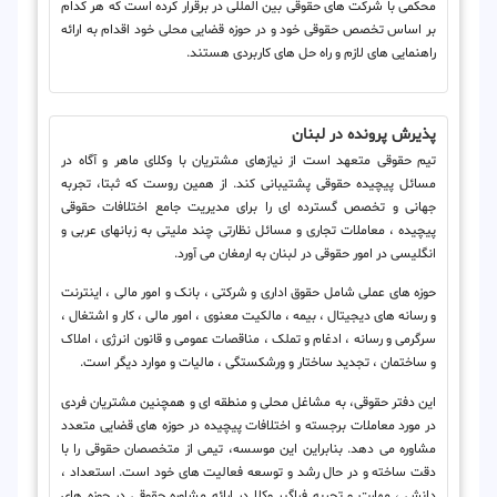
محکمی با شرکت های حقوقی بین المللی در برقرار کرده است که هر کدام
بر اساس تخصص حقوقی خود و در حوزه قضایی محلی خود اقدام به ارائه
راهنمایی های لازم و راه حل های کاربردی هستند.
پذیرش پرونده در لبنان
تیم حقوقی متعهد است از نیازهای مشتریان با وکلای ماهر و آگاه در
مسائل پیچیده حقوقی پشتیبانی کند. از همین روست که ثبتا، تجربه
جهانی و تخصص گسترده ای را برای مدیریت جامع اختلافات حقوقی
پیچیده ، معاملات تجاری و مسائل نظارتی چند ملیتی به زبانهای عربی و
انگلیسی در امور حقوقی در لبنان به ارمغان می آورد.
حوزه های عملی شامل حقوق اداری و شرکتی ، بانک و امور مالی ، اینترنت
و رسانه های دیجیتال ، بیمه ، مالکیت معنوی ، امور مالی ، کار و اشتغال ،
سرگرمی و رسانه ، ادغام و تملک ، مناقصات عمومی و قانون انرژی ، املاک
و ساختمان ، تجدید ساختار و ورشکستگی ، مالیات و موارد دیگر است.
این دفتر حقوقی، به مشاغل محلی و منطقه ای و همچنین مشتریان فردی
در مورد معاملات برجسته و اختلافات پیچیده در حوزه های قضایی متعدد
مشاوره می دهد. بنابراین این موسسه، تیمی از متخصصان حقوقی را با
دقت ساخته و در حال رشد و توسعه فعالیت های خود است. استعداد ،
دانش ، مهارت و تجربه فراگیر وکلا در ارائه مشاوره حقوقی در حوزه های