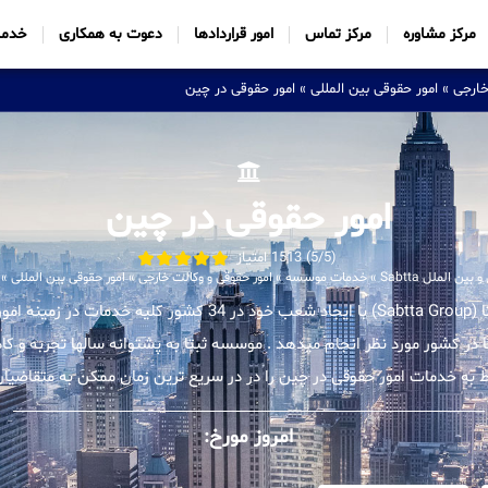
مرکز مشاوره
مرکز تماس
امور قراردادها
دعوت به همکاری
خدما
خارجی
»
امور حقوقی بین المللی
»
امور حقوقی در چین
امور حقوقی در چین
(5/5) 1513 امتیاز
 الملل Sabtta
»
خدمات موسسه
»
امور حقوقی و وکالت خارجی
»
امور حقوقی بین المللی
»
موسسه بین المللی ثبتا (Sabtta Group) با ایجاد شعب خود در 34 کشور ک
ا در کشور مورد نظر انجام میدهد . موسسه ثبتا به پشتوانه سالها تجربه و
ط به خدمات امور حقوقی در چین را در در سریع ترین زمان ممکن به متقاضیان 
امروز مورخ: