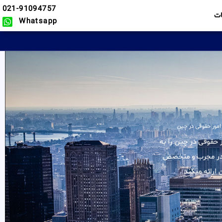
021-91094757
ت
Whatsapp
امور حقوقی در چین
لیه خدمات در زمینه امور حقوقی در چین را به
 کادر مجرب و متخصص
ارائه میکند .