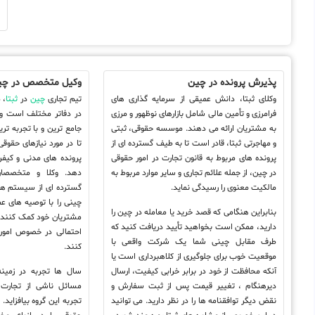
ک
پذیرش پرونده در چین
وکیل متخصص در چی
وکلای ثبتا، دانش عمیقی از سرمایه گذاری های
تیم تجاری
چین
در
ثبتا
، 
فرامرزی و تأمین مالی شامل بازارهای نوظهور و مرزی
در دفاتر مختلف است و 
به مشتریان ارائه می دهند. موسسه حقوقی، ثبتی
جامع ترین و با تجربه تری
و مهاجرتی ثبتا، قادر است تا به طیف گسترده ای از
تا در مورد نیازهای حقوقی
پرونده های مربوط به قانون تجارت در امور حقوقی
پرونده های مدنی و کیفر
در چین، از جمله علائم تجاری و سایر موارد مربوط به
دهد. وکلا و متخصصا
مالکیت معنوی را رسیدگی نماید.
گسترده ای از سیستم ها 
چینی را با توصیه های عم
بنابراین هنگامی که قصد خرید یا معامله در چین را
مشتریان خود کمک کنند ت
دارید، ممکن است بخواهید تأیید دریافت کنید که
احتمالی در خصوص امور 
طرف مقابل چینی شما یک شرکت واقعی با
کنند.
موقعیت خوب برای جلوگیری از کلاهبرداری است یا
آنکه محافظت از خود در برابر خرابی کیفیت، ارسال
سال ها تجربه در زمینه
دیرهنگام ، تغییر قیمت پس از ثبت سفارش و
مسائل ناشی از تجارت
نقض دیگر توافقنامه ها را در نظر دارید. می توانید
تجربه این گروه بیافزاید.