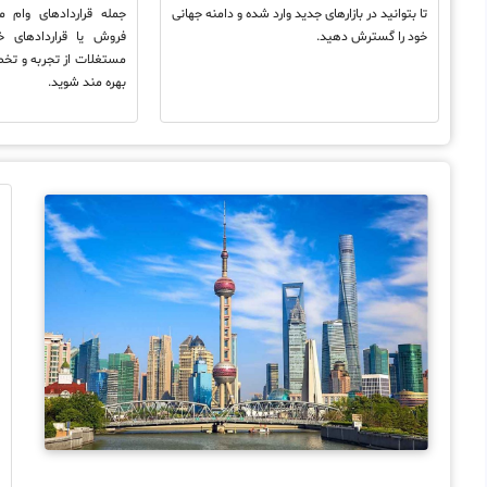
تا بتوانید در بازارهای جدید وارد شده و دامنه جهانی
جمله قراردادهای وام 
خود را گسترش دهید.
فروش یا قراردادهای 
مستغلات از تجربه و ت
بهره مند شوید.
ا
ا
ف
د
ه
ه
ا
م
ت
خ
م
ر