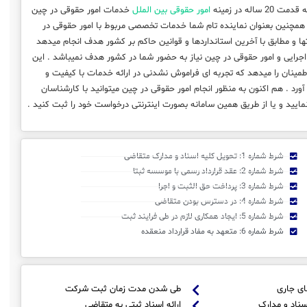
 20 ساله در زمینه
امور حقوقی بین الملل
خدمات امور حقوقی در چین
 همچنین بعنوان نماینده تام شما خدمات تخصصی مربوط با امور حقوقی در
انتها و مطابق با آخرین استانداردها و قوانین حاکم بر کشور هدف انجام میدهد
اجرایی و امور حقوقی در چین نیاز به حضور شما در کشور هدف نمیباشد . این
مینان را میدهد که تجربه ای فراموش نشدنی در ارائه خدمات با کیفیت و
ورد . هم اکنون به منظور انجام امور حقوقی در چین میتوانید با کارشناسان
ید و یا از طریق همین سامانه بصورت اینترنتی درخواست خود را ثبت کنید .
شرط شماره 1: تحویل کلیه اسناد و مدارک متقاضی
شرط شماره 2: عقد قرارداد رسمی با موسسه ثبتا
شرط شماره 3: پرداخت حق الثبت و اجرا
شرط شماره 4: در دسترس بودن متقاضی
شرط شماره 5: ایجاد همکاری لازم در طی فرایند ثبت
شرط شماره 6: متعهد به مفاد قرارداد منعقده
ای جاری
طی شدن مدت زمان ثبت شرکت
سناد و مدارک
ارائه اسناد ثبتی به متقاضی