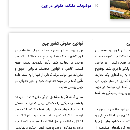
موضوعات مختلف حقوقی در چین
ن
قوانین حقوقی کشور چین
 و مالی این موسسه می
برای ورود به بازار چین یا فعالیت های اقتصادی در
مایه گذاری ، نحوه بدست
این کشور، درک قوانین پیچیده مختلف که می
 چین ، کنترل ارز خارجی
توانند بر تجارت شما تأثیر بگذارند بسیار مهم
بانکی را برای شما توضیح
است. آگاهی از قوانین مختلف مالیاتی، مجوز و
به راه اندازی یک تجارت
مقررات می تواند درک کاملی از آنها را به شما داده
گذاری در بازار چین می
تأثیر آنها را بر روند فعالیت خود و امور حقوقی در
ثبتا می توانند در مورد
چین روشن نماید.
ری و روند رسیدگی به شما
ضمن آنکه اگر با مشاغل دیگر ، فروشنده ، کارمند
یا شخص دیگری با مشکلی روبرو شدید که ممکن
م امور حقوقی در چین در
است پیامدهای قانونی برای شما داشته باشد، می
گذاری در املاک چینی و
توانید با کمک تیم با تجربه و حرفه ای ثبتا، به
یت، مشاوره های لازم را
اشکال مختلف در حل اختلاف از جمله میانجیگری ،
م قراردادهای متفاوت از
داوری و مذاکره ، روند پرونده خود را پیگیری نمایید.