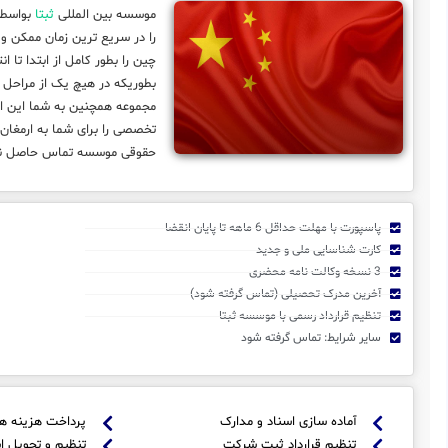
موسسه بین المللی
ثبتا
بواسطه قدمت
را در سریع ترین زمان ممکن و
چین را بطور کامل از ابتدا تا 
بطوریکه در هیچ یک از مراحل 
مجموعه همچنین به شما این اط
تخصصی را برای شما به ارمغان آ
حقوقی موسسه تماس حاصل نمای
پاسپورت با مهلت حداقل 6 ماهه تا پایان انقضا
کارت شناسایی ملی و جدید
3 نسخه وکالت نامه محضری
آخرین مدرک تحصیلی (تماس گرفته شود)
تنظیم قرارداد رسمی با موسسه ثبتا
سایر شرایط: تماس گرفته شود
آماده سازی اسناد و مدارک
پرداخت هزینه ه
تنظیم قرارداد ثبت شرکت
تنظیم و تحویل ا