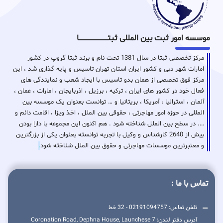
موسسه امور ثبت بین المللی ثبتـــــــــــــــــــــــــــــا
مرکز تخصصی ثبتا در سال 1381 تحت نام و برند ثبتا گروپ در کشور
امارات شهر دبی و کشور ایران استان تهران تاسیس و پایه گذاری شد ، این
مرکز فوق تخصصی از همان بدو تاسیس با ایجاد شعب و نمایندگی های
فعال خود در کشور های ایران ، ترکیه ، برزیل ، اذربایجان ، امارات ، عمان ،
آلمان ، استرالیا ، آمریکا ، بریتانیا و … توانست بعنوان یک موسسه بین
المللی در حوزه امور مهاجرتی ، حقوقی بین الملل ، اخذ ویزا ، اقامت دائم و
…. در سطح بین الملل شناخته شود . هم اکنون این مجموعه با دارا بودن
بیش از 2640 کارشناس و وکیل با تجربه توانسته بعنوان یکی از بزرگترین
و معتبرترین موسسات مهاجرتی و حقوق بین الملل شناخته شود
.
تماس با ما :
تلفن تماس: 02191094757 - 32 خط
آدرس دفتر لندن: 7 Coronation Road, Dephna House, Launchese