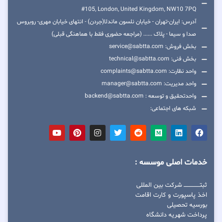
#105, London, United Kingdom, NW10 7PQ
آدرس: ایران-تهران - خیابان نلسون ماندلا(جردن) - انتهای خیابان مهری- روبروس
صدا و سیما - پلاک ...... (مراجعه حضوری فقط با هماهنگی قبلی)
بخش فروش: service@sabtta.com
بخش فنی: technical@sabtta.com
واحد نظارت: complaints@sabtta.com
واحد مدیریت: manager@sabtta.com
واحدتحقیق و توسعه : backend@sabtta.com
شبکه های اجتماعی:
خدمات اصلی موسسه :
ثبتــــــــــــــــ شرکت بین المللی
اخذ پاسپورت و کارت اقامت
بورسیه تحصیلی
پرداخت شهریه دانشگاه