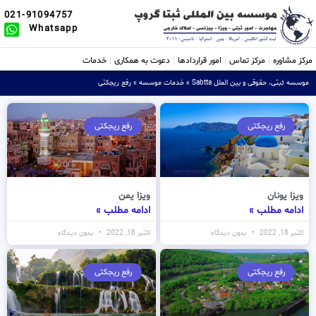
021-91094757
Whatsapp
مرکز مشاوره
مرکز تماس
امور قراردادها
دعوت به همکاری
خدمات
موسسه ثبتی، حقوقی و بین الملل Sabtta
»
خدمات موسسه
»
رفع ریجکتی
رفع ریجکتی
رفع ریجکتی
ویزا یونان
ویزا یمن
ادامه مطلب »
ادامه مطلب »
اکتبر 18, 2022
بدون دیدگاه
اکتبر 18, 2022
بدون دیدگاه
رفع ریجکتی
رفع ریجکتی