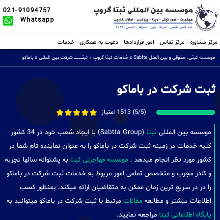
021-91094757
Whatsapp
مرکز مشاوره
مرکز تماس
امور قراردادها
دعوت به همکاری
خدمات
موسسه ثبتی، حقوقی و بین الملل Sabtta
»
خدمات ثبتا گروپ
»
ثبتــــــــــــــــ شرکت بین المللی
»
باماکو
ثبت شرکت در باماکو
(5/5) 1513 امتیاز
موسسه بین المللی
ثبتا
(Sabtta Group) با ایجاد شعب خود در 34 کشور
کلیه خدمات در زمینه ثبت شرکت در باماکو را به عنوان نماینده تام شما در
کشور مورد نظر انجام میدهد .
موسسه مهاجرتی ثبتا
به پشتوانه سالها تجربه
و کادر مجرب و متخصص تمامی امور مربوط به خدمات ثبت شرکت در باماکو
را در در سریع ترین زمان ممکن به متقاضیان ارائه میکند. بمنظور کسب
اطلاعات بیشتر و مطالعه
مقالات
مرتبط با ثبت شرکت در باماکو میتوانید به
پایگاه اطلاعاتی ثبتا
مراجعه نمایید.