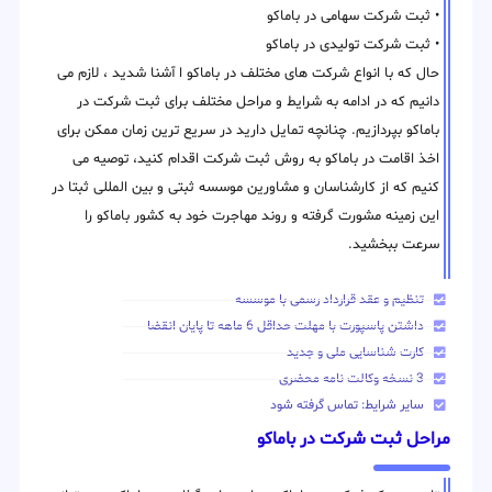
• ثبت شرکت سهامی در باماکو
• ثبت شرکت تولیدی در باماکو
حال که با انواع شرکت های مختلف در باماکو ا آشنا شدید ، لازم می
دانیم که در ادامه به شرایط و مراحل مختلف برای ثبت شرکت در
باماکو بپردازیم. چنانچه تمایل دارید در سریع ترین زمان ممکن برای
اخذ اقامت در باماکو به روش ثبت شرکت اقدام کنید، توصیه می
کنیم که از کارشناسان و مشاورین موسسه ثبتی و بین المللی ثبتا در
این زمینه مشورت گرفته و روند مهاجرت خود به کشور باماکو را
سرعت ببخشید.
تنظیم و عقد قرارداد رسمی با موسسه
داشتن پاسپورت با مهلت حداقل 6 ماهه تا پایان انقضا
کارت شناسایی ملی و جدید
3 نسخه وکالت نامه محضری
سایر شرایط: تماس گرفته شود
مراحل ثبت شرکت در باماکو