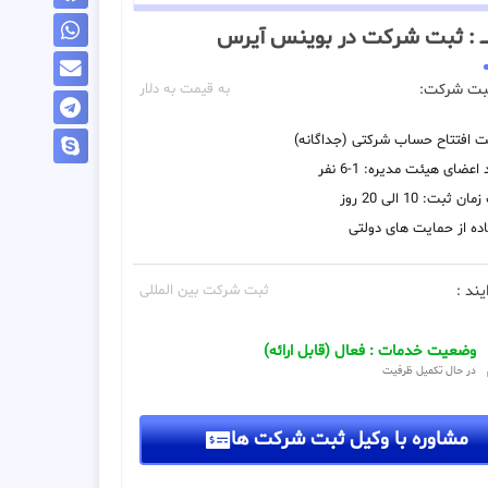
ــــ : ثبت شرکت در بوينس آيرس
بت شرکت:
به قیمت به دلار
یت افتتاح حساب شرکتی (جداگانه)
اعضای هیئت مدیره: 1-6 نفر
 ثبت: 10 الی 20 روز
ده از حمایت های دولتی
یند :
ثبت شرکت بین المللی
وضعیت خدمات : فعال (قابل ارائه)
در حال تکمیل ظرفیت
مشاوره با وکیل ثبت شرکت ها