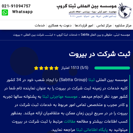
021-91094757
Whatsapp
مرکز مشاوره
مرکز تماس
امور قراردادها
دعوت به همکاری
خدمات
موسسه ثبتی، حقوقی و بین الملل Sabtta
»
خدمات ثبتا گروپ
»
ثبتــــــــــــــــ شرکت بین المللی
»
بیروت
ثبت شرکت در بیروت
(5/5) 1513 امتیاز
موسسه بین المللی
ثبتا
(Sabtta Group) با ایجاد شعب خود در 34 کشور
کلیه خدمات در زمینه ثبت شرکت در بیروت را به عنوان نماینده تام شما در
کشور مورد نظر انجام میدهد .
موسسه مهاجرتی ثبتا
به پشتوانه سالها تجربه
و کادر مجرب و متخصص تمامی امور مربوط به خدمات ثبت شرکت در
بیروت را در در سریع ترین زمان ممکن به متقاضیان ارائه میکند. بمنظور
کسب اطلاعات بیشتر و مطالعه
مقالات
مرتبط با ثبت شرکت در بیروت
میتوانید به
پایگاه اطلاعاتی ثبتا
مراجعه نمایید.