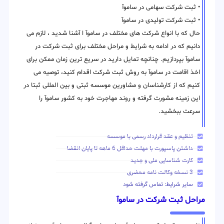
• ثبت شرکت سهامی در ساموآ
• ثبت شرکت تولیدی در ساموآ
حال که با انواع شرکت های مختلف در ساموآ ا آشنا شدید ، لازم می
دانیم که در ادامه به شرایط و مراحل مختلف برای ثبت شرکت در
ساموآ بپردازیم. چنانچه تمایل دارید در سریع ترین زمان ممکن برای
اخذ اقامت در ساموآ به روش ثبت شرکت اقدام کنید، توصیه می
کنیم که از کارشناسان و مشاورین موسسه ثبتی و بین المللی ثبتا در
این زمینه مشورت گرفته و روند مهاجرت خود به کشور ساموآ را
سرعت ببخشید.
تنظیم و عقد قرارداد رسمی با موسسه
داشتن پاسپورت با مهلت حداقل 6 ماهه تا پایان انقضا
کارت شناسایی ملی و جدید
3 نسخه وکالت نامه محضری
سایر شرایط: تماس گرفته شود
مراحل ثبت شرکت در ساموآ