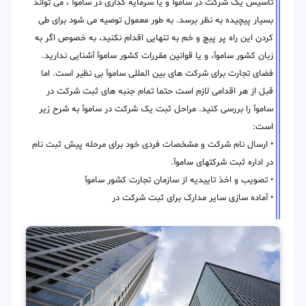
تاسیس یک شرکت در ساموآ و یا سرمایه گذاری در ساموآ ، می تواند
بسیار پیچیده به نظر برسد. به طور معمول توصیه می شود برای طی
کردن این راه پر پیچ و خم به تنهایی اقدام نکنید، به خصوص اگر به
زبان کشور ساموآ، و یا قوانین مقررات کشور ساموآ آشنایی ندارید.
فضای تجارت برای شرکت های بین المللی ساموآ بی نظیر است. اما
قبل از هر اقدامی لازم است حتما تمام جنبه های ثبت شرکت در
ساموآ را بررسی کنید. مراحل ثبت یک شرکت در ساموآ به شرح زیر
است:
• ارسال نام شرکت و مشخصات فردی خود برای مرحله پیش ثبت نام
در اداره ثبت شرکتهای ساموآ.
• تصویب و اخذ تاییدیه از سازمان تجارت کشور ساموآ
• آماده سازی سایر مدارک برای ثبت شرکت در