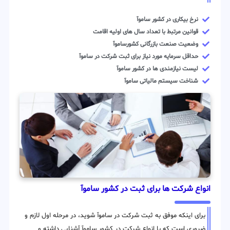
نرخ بیکاری در کشور ساموآ
قوانین مرتبط با تعداد سال های اولیه اقامت
وضعیت صنعت بازرگانی کشورساموآ
حداقل سرمایه مورد نیاز برای ثبت شرکت در ساموآ
لیست نیازمندی ها در کشور ساموآ
شناخت سیستم مالیاتی ساموآ
انواع شرکت ها برای ثبت در کشور ساموآ
برای اینکه موفق به ثبت شرکت در ساموآ شوید، در مرحله اول لازم و
ضروری است که با انواع شرکت در کشور ساموآ آشنایی داشته و