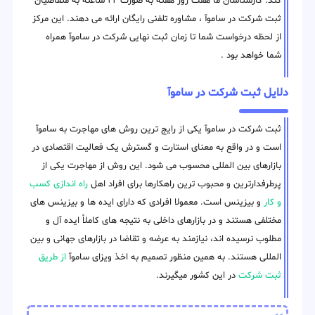
کند. کارشناسان ما هفت روز هفته به صورت ۲۴ ساعته به متقاضیان
ثبت شرکت در ساموآ ، مشاوره تلفنی رایگان ارائه می دهند. این مرکز
از لحظه درخواست شما تا زمان ثبت نهایی شرکت در ساموآ همراه
شما خواهد بود .
دلایل ثبت شرکت در ساموآ
ثبت شرکت در ساموآ یکی از رایج ترین روش های مهاجرت به ساموآ
است و در واقع به معنای استارت و گسترش یک فعالیت اقتصادی در
بازارهای بین المللی محسوب می شود. این روش از مهاجرت یکی از
پرطرفدارترین و محبوب ترین راهکارها برای افراد اهل
راه اندازی کسب
و کار
و بیزینس است. معمولا افرادی که دارای ایده ها و بیزینس های
مختلفی هستند و در بازارهای داخلی به نتیجه های کاملاً ایده آل و
مطلوب نرسیده اند، نیازمند به عرضه و تقاضا در بازارهای جهانی و بین
المللی هستند. به همین منظور تصمیم به اخذ ویزای ساموآ
از طریق
ثبت شرکت
در این کشور میگیرند.