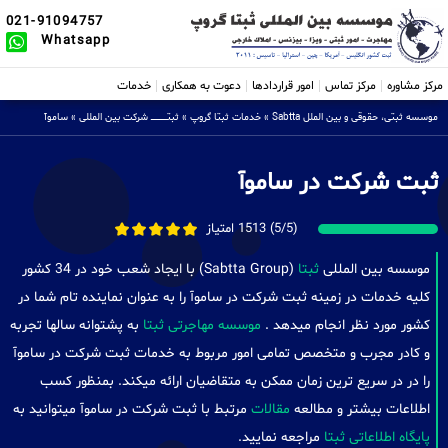
021-91094757
Whatsapp
مرکز مشاوره
مرکز تماس
امور قراردادها
دعوت به همکاری
خدمات
موسسه ثبتی، حقوقی و بین الملل Sabtta
»
خدمات ثبتا گروپ
»
ثبتــــــــــــــــ شرکت بین المللی
»
ساموآ
ثبت شرکت در ساموآ
(5/5) 1513 امتیاز
موسسه بین المللی
ثبتا
(Sabtta Group) با ایجاد شعب خود در 34 کشور
کلیه خدمات در زمینه ثبت شرکت در ساموآ را به عنوان نماینده تام شما در
کشور مورد نظر انجام میدهد .
موسسه مهاجرتی ثبتا
به پشتوانه سالها تجربه
و کادر مجرب و متخصص تمامی امور مربوط به خدمات ثبت شرکت در ساموآ
را در در سریع ترین زمان ممکن به متقاضیان ارائه میکند. بمنظور کسب
اطلاعات بیشتر و مطالعه
مقالات
مرتبط با ثبت شرکت در ساموآ میتوانید به
پایگاه اطلاعاتی ثبتا
مراجعه نمایید.