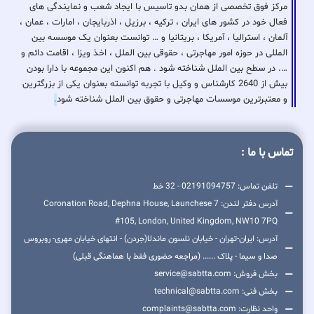
مرکز فوق تخصصی از همان بدو تاسیس با ایجاد شعب و نمایندگی های
فعال خود در کشور های ایران ، ترکیه ، برزیل ، اذربایجان ، امارات ، عمان ،
آلمان ، استرالیا ، آمریکا ، بریتانیا و … توانست بعنوان یک موسسه بین
المللی در حوزه امور مهاجرتی ، حقوقی بین الملل ، اخذ ویزا ، اقامت دائم و
…. در سطح بین الملل شناخته شود . هم اکنون این مجموعه با دارا بودن
بیش از 2640 کارشناس و وکیل با تجربه توانسته بعنوان یکی از بزرگترین
و معتبرترین موسسات مهاجرتی و حقوق بین الملل شناخته شود
.
تماس با ما :
تلفن تماس: 02191094757 - 32 خط
آدرس دفتر لندن: 7 Coronation Road, Dephna House, Launchese
#105, London, United Kingdom, NW10 7PQ
آدرس: ایران-تهران - خیابان نلسون ماندلا(جردن) - انتهای خیابان مهری- روبروس
صدا و سیما - پلاک ...... (مراجعه حضوری فقط با هماهنگی قبلی)
بخش فروش: service@sabtta.com
بخش فنی: technical@sabtta.com
واحد نظارت: complaints@sabtta.com