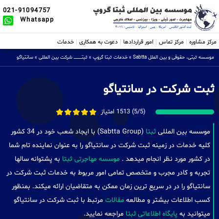
021-91094757
Whatsapp
مرکز مشاوره
مرکز تماس
امور قراردادها
دعوت به همکاری
خدمات
موسسه ثبتی، حقوقی و بین الملل Sabtta
»
خدمات ثبتا گروپ
»
ثبتــــــــــــــــ شرکت بین المللی
»
سانتیاگو
ثبت شرکت در سانتیاگو
(5/5) 1513 امتیاز
موسسه بین المللی
ثبتا
(Sabtta Group) با ایجاد شعب خود در 34 کشور
کلیه خدمات در زمینه ثبت شرکت در سانتیاگو را به عنوان نماینده تام شما
در کشور مورد نظر انجام میدهد .
موسسه مهاجرتی ثبتا
به پشتوانه سالها
تجربه و کادر مجرب و متخصص تمامی امور مربوط به خدمات ثبت شرکت در
سانتیاگو را در در سریع ترین زمان ممکن به متقاضیان ارائه میکند. بمنظور
کسب اطلاعات بیشتر و مطالعه
مقالات
مرتبط با ثبت شرکت در سانتیاگو
میتوانید به
پایگاه اطلاعاتی ثبتا
مراجعه نمایید.