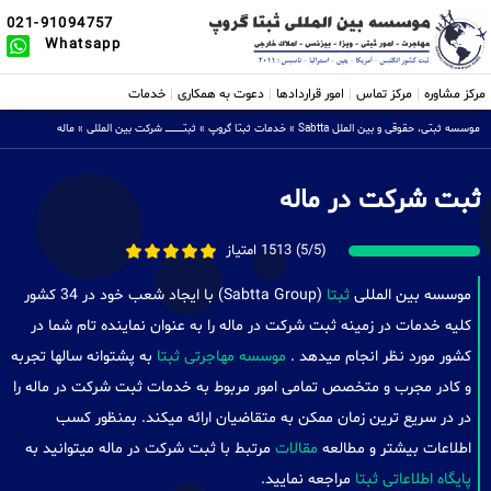
021-91094757
Whatsapp
مرکز مشاوره
مرکز تماس
امور قراردادها
دعوت به همکاری
خدمات
موسسه ثبتی، حقوقی و بین الملل Sabtta
»
خدمات ثبتا گروپ
»
ثبتــــــــــــــــ شرکت بین المللی
»
ماله
ثبت شرکت در ماله
(5/5) 1513 امتیاز
موسسه بین المللی
ثبتا
(Sabtta Group) با ایجاد شعب خود در 34 کشور
کلیه خدمات در زمینه ثبت شرکت در ماله را به عنوان نماینده تام شما در
کشور مورد نظر انجام میدهد .
موسسه مهاجرتی ثبتا
به پشتوانه سالها تجربه
و کادر مجرب و متخصص تمامی امور مربوط به خدمات ثبت شرکت در ماله را
در در سریع ترین زمان ممکن به متقاضیان ارائه میکند. بمنظور کسب
اطلاعات بیشتر و مطالعه
مقالات
مرتبط با ثبت شرکت در ماله میتوانید به
پایگاه اطلاعاتی ثبتا
مراجعه نمایید.