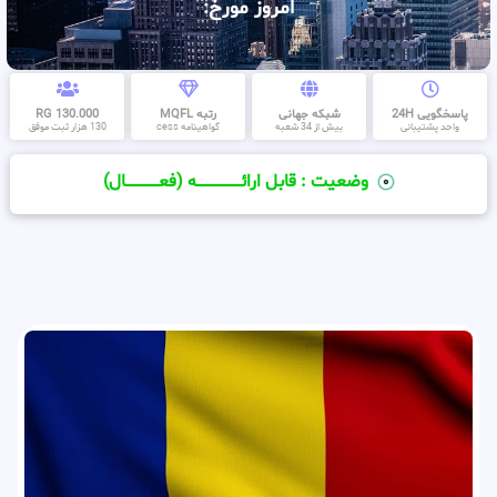
امروز مورخ:
پاسخگویی 24H
شبکه جهانی
رتبه MQFL
130.000 RG
واحد پشتیبانی
بیش از 34 شعبه
گواهینامه cess
130 هزار ثبت موفق
وضعیت : قابل ارائــــــــــــــــــــه (فعـــــــــــــــال)