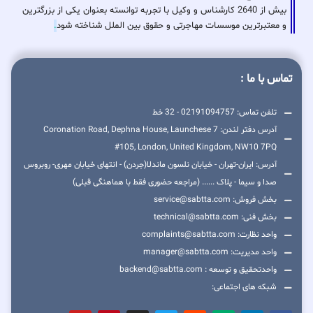
بیش از 2640 کارشناس و وکیل با تجربه توانسته بعنوان یکی از بزرگترین
و معتبرترین موسسات مهاجرتی و حقوق بین الملل شناخته شود
.
تماس با ما :
تلفن تماس: 02191094757 - 32 خط
آدرس دفتر لندن: 7 Coronation Road, Dephna House, Launchese
#105, London, United Kingdom, NW10 7PQ
آدرس: ایران-تهران - خیابان نلسون ماندلا(جردن) - انتهای خیابان مهری- روبروس
صدا و سیما - پلاک ...... (مراجعه حضوری فقط با هماهنگی قبلی)
بخش فروش: service@sabtta.com
بخش فنی: technical@sabtta.com
واحد نظارت: complaints@sabtta.com
واحد مدیریت: manager@sabtta.com
واحدتحقیق و توسعه : backend@sabtta.com
شبکه های اجتماعی: