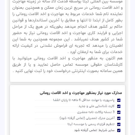
موسسه بین المللی ثبتا بواسطه قدمت 20 ساله در زمینه مهاجرت
و اخد اقامت رومانی در سریع ترین زمان ممکن و همچنین بعنوان
نماینده تام شما خدمات مربوط به مهاجرت و اخد اقامت رومانی را
بطور کامل از ابتدا تا انتها و مطابق با آخرین استانداردها و قوانین
حاکم بر کشور هدف انجام میدهد بطوریکه در هیچ یک از مراحل
اجرایی و فرایند کاری مهاجرت و اخد اقامت رومانی نیاز به حضور
شما در کشور هدف نمیباشد . این مجموعه همچنین به شما این
اطمینان را میدهد که تجربه ای فراموش نشدنی در کیفیت ارائه
خدمات برای شما به ارمغان آورد .
هم اکنون به منظور مهاجرت و اخد اقامت رومانی میتوانید با
کارشناسان حقوقی موسسه تماس حاصل نمایید و یا از طریق
همین سامانه بصورت اینترنتی درخواست خود را ثبت نهایی کنید .
مدارک مورد نیاز بمنظور مهاجرت و اخد اقامت رومانی
پاسپورت با مهلت حداقل 6 ماهه تا پایان انقضا
کارت شناسایی ملی و جدید
3 نسخه وکالت نامه محضری
آخرین مدرک تحصیلی (تماس گرفته شود)
تنظیم قرارداد رسمی با موسسه ثبتا
سایر شرایط: تماس گرفته شود