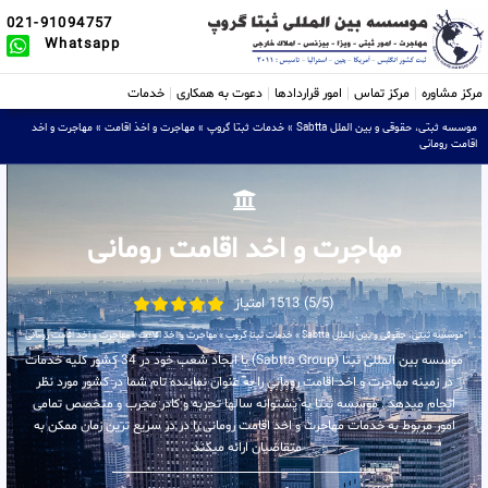
021-91094757
Whatsapp
مرکز مشاوره
مرکز تماس
امور قراردادها
دعوت به همکاری
خدمات
موسسه ثبتی، حقوقی و بین الملل Sabtta
»
خدمات ثبتا گروپ
»
مهاجرت و اخذ اقامت
»
مهاجرت و اخد
اقامت رومانی
مهاجرت و اخد اقامت رومانی
(5/5) 1513 امتیاز
موسسه ثبتی، حقوقی و بین الملل Sabtta
»
خدمات ثبتا گروپ
»
مهاجرت و اخذ اقامت
»
مهاجرت و اخد اقامت رومانی
موسسه بین المللی ثبتا (Sabtta Group) با ایجاد شعب خود در 34 کشور کلیه خدمات
در زمینه مهاجرت و اخد اقامت رومانی را به عنوان نماینده تام شما در کشور مورد نظر
انجام میدهد . موسسه ثبتا به پشتوانه سالها تجربه و کادر مجرب و متخصص تمامی
امور مربوط به خدمات مهاجرت و اخد اقامت رومانی را در در سریع ترین زمان ممکن به
متقاضیان ارائه میکند .