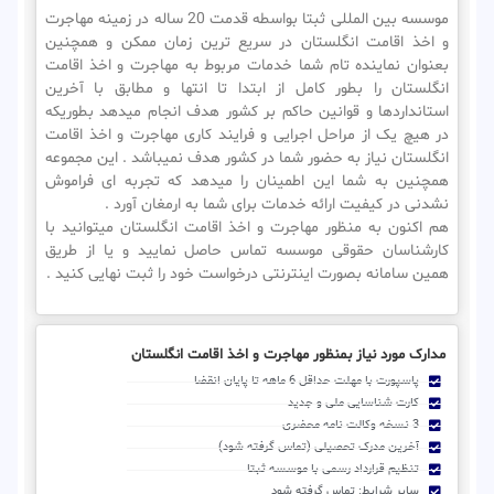
موسسه بین المللی ثبتا بواسطه قدمت 20 ساله در زمینه مهاجرت
و اخذ اقامت انگلستان در سریع ترین زمان ممکن و همچنین
بعنوان نماینده تام شما خدمات مربوط به مهاجرت و اخذ اقامت
انگلستان را بطور کامل از ابتدا تا انتها و مطابق با آخرین
استانداردها و قوانین حاکم بر کشور هدف انجام میدهد بطوریکه
در هیچ یک از مراحل اجرایی و فرایند کاری مهاجرت و اخذ اقامت
انگلستان نیاز به حضور شما در کشور هدف نمیباشد . این مجموعه
همچنین به شما این اطمینان را میدهد که تجربه ای فراموش
نشدنی در کیفیت ارائه خدمات برای شما به ارمغان آورد .
هم اکنون به منظور مهاجرت و اخذ اقامت انگلستان میتوانید با
کارشناسان حقوقی موسسه تماس حاصل نمایید و یا از طریق
همین سامانه بصورت اینترنتی درخواست خود را ثبت نهایی کنید .
مدارک مورد نیاز بمنظور مهاجرت و اخذ اقامت انگلستان
پاسپورت با مهلت حداقل 6 ماهه تا پایان انقضا
کارت شناسایی ملی و جدید
3 نسخه وکالت نامه محضری
آخرین مدرک تحصیلی (تماس گرفته شود)
تنظیم قرارداد رسمی با موسسه ثبتا
سایر شرایط: تماس گرفته شود