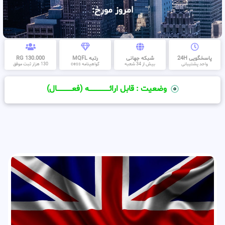
امروز مورخ:
پاسخگویی 24H
شبکه جهانی
رتبه MQFL
130.000 RG
واحد پشتیبانی
بیش از 34 شعبه
گواهینامه cess
130 هزار ثبت موفق
وضعیت : قابل ارائــــــــــــــــــــه (فعـــــــــــــــال)