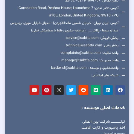
تلفن تماس: 02191094757 - 32 خط
آدرس دفتر لندن: 7 Coronation Road, Dephna House, Launchese
#105, London, United Kingdom, NW10 7PQ
آدرس: ایران-تهران - خیابان نلسون ماندلا(جردن) - انتهای خیابان مهری- روبروس
صدا و سیما - پلاک ...... (مراجعه حضوری فقط با هماهنگی قبلی)
بخش فروش: service@sabtta.com
بخش فنی: technical@sabtta.com
واحد نظارت: complaints@sabtta.com
واحد مدیریت: manager@sabtta.com
واحدتحقیق و توسعه : backend@sabtta.com
شبکه های اجتماعی:
خدمات اصلی موسسه :
ثبتــــــــــــــــ شرکت بین المللی
اخذ پاسپورت و کارت اقامت
بورسیه تحصیلی