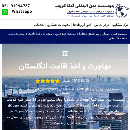
021-91094757
Whatsapp
مرکز مشاوره
مرکز تماس
امور قراردادها
دعوت به همکاری
خدمات
موسسه ثبتی، حقوقی و بین الملل Sabtta
»
خدمات ثبتا گروپ
»
مهاجرت و اخذ اقامت
»
مهاجرت و اخذ
اقامت انگلستان
مهاجرت و اخذ اقامت انگلستان
(5/5) 1513 امتیاز
موسسه ثبتی، حقوقی و بین الملل Sabtta
»
خدمات ثبتا گروپ
»
مهاجرت و اخذ اقامت
»
مهاجرت و اخذ اقامت
انگلستان
موسسه بین المللی ثبتا (Sabtta Group) با ایجاد شعب خود در 34 کشور کلیه خدمات
در زمینه مهاجرت و اخذ اقامت انگلستان را به عنوان نماینده تام شما در کشور مورد نظر
انجام میدهد . موسسه ثبتا به پشتوانه سالها تجربه و کادر مجرب و متخصص تمامی
امور مربوط به خدمات مهاجرت و اخذ اقامت انگلستان را در در سریع ترین زمان ممکن به
متقاضیان ارائه میکند .