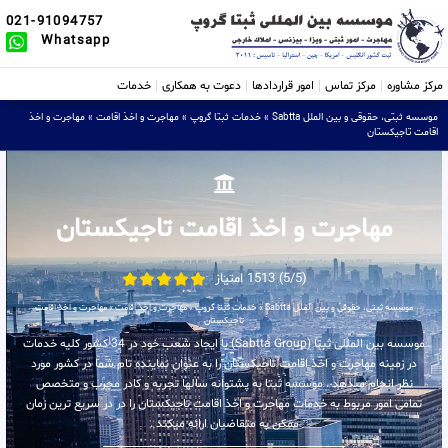
021-91094757
Whatsapp
مرکز مشاوره
مرکز تماس
امور قراردادها
دعوت به همکاری
خدمات
موسسه ثبتی، حقوقی و بین الملل Sabtta
»
خدمات ثبتا گروپ
»
مهاجرت و اخذ اقامت
»
مهاجرت و اخذ
اقامت تاجیکستان
مهاجرت و اخذ اقامت تاجیکستان
(5/5) 1513 امتیاز
موسسه ثبتی، حقوقی و بین الملل Sabtta
»
خدمات ثبتا گروپ
»
مهاجرت و اخذ اقامت
»
مهاجرت و اخذ اقامت
تاجیکستان
موسسه بین المللی ثبتا (Sabtta Group) با ایجاد شعب خود در 34 کشور کلیه خدمات
در زمینه مهاجرت و اخذ اقامت تاجیکستان را به عنوان نماینده تام شما در کشور مورد
نظر انجام میدهد . موسسه ثبتا به پشتوانه سالها تجربه و کادر مجرب و متخصص
تمامی امور مربوط به خدمات مهاجرت و اخذ اقامت تاجیکستان را در در سریع ترین زمان
ممکن به متقاضیان ارائه میکند .