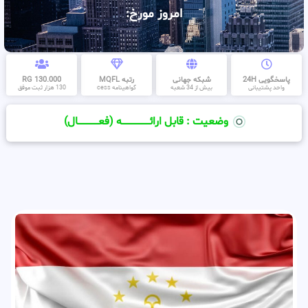
امروز مورخ:
پاسخگویی 24H
شبکه جهانی
رتبه MQFL
130.000 RG
واحد پشتیبانی
بیش از 34 شعبه
گواهینامه cess
130 هزار ثبت موفق
وضعیت : قابل ارائــــــــــــــــــــه (فعـــــــــــــــال)