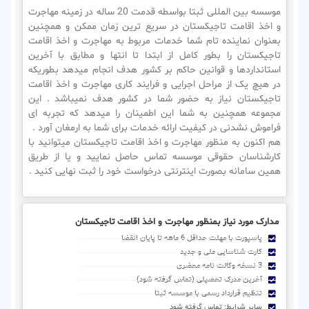
موسسه بین المللی ثبتا بواسطه قدمت 20 ساله در زمینه مهاجرت
و اخذ اقامت تاجیکستان در سریع ترین زمان ممکن و همچنین
بعنوان نماینده تام شما خدمات مربوط به مهاجرت و اخذ اقامت
تاجیکستان را بطور کامل از ابتدا تا انتها و مطابق با آخرین
استانداردها و قوانین حاکم بر کشور هدف انجام میدهد بطوریکه
در هیچ یک از مراحل اجرایی و فرایند کاری مهاجرت و اخذ اقامت
تاجیکستان نیاز به حضور شما در کشور هدف نمیباشد . این
مجموعه همچنین به شما این اطمینان را میدهد که تجربه ای
فراموش نشدنی در کیفیت ارائه خدمات برای شما به ارمغان آورد .
هم اکنون به منظور مهاجرت و اخذ اقامت تاجیکستان میتوانید با
کارشناسان حقوقی موسسه تماس حاصل نمایید و یا از طریق
همین سامانه بصورت اینترنتی درخواست خود را ثبت نهایی کنید .
مدارک مورد نیاز بمنظور مهاجرت و اخذ اقامت تاجیکستان
پاسپورت با مهلت حداقل 6 ماهه تا پایان انقضا
کارت شناسایی ملی و جدید
3 نسخه وکالت نامه محضری
آخرین مدرک تحصیلی (تماس گرفته شود)
تنظیم قرارداد رسمی با موسسه ثبتا
سایر شرایط: تماس گرفته شود