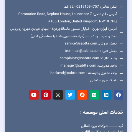
تلفن تماس: 02191094757 - 32 خط
آدرس دفتر لندن: 7 Coronation Road, Dephna House, Launchese
#105, London, United Kingdom, NW10 7PQ
آدرس: ایران-تهران - خیابان نلسون ماندلا(جردن) - انتهای خیابان مهری- روبروس
صدا و سیما - پلاک ...... (مراجعه حضوری فقط با هماهنگی قبلی)
بخش فروش: service@sabtta.com
بخش فنی: technical@sabtta.com
واحد نظارت: complaints@sabtta.com
واحد مدیریت: manager@sabtta.com
واحدتحقیق و توسعه : backend@sabtta.com
شبکه های اجتماعی:
خدمات اصلی موسسه :
ثبتــــــــــــــــ شرکت بین المللی