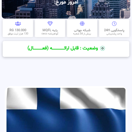
امروز مورخ:
پاسخگویی 24H
شبکه جهانی
رتبه MQFL
130.000 RG
واحد پشتیبانی
بیش از 34 شعبه
گواهینامه cess
130 هزار ثبت موفق
وضعیت : قابل ارائــــــــــــــــــــه (فعـــــــــــــــال)