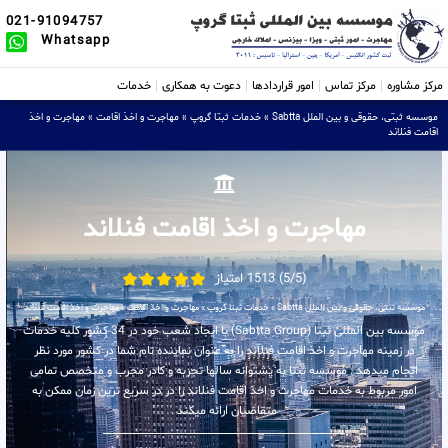
021-91094757
Whatsapp
مرکز مشاوره
مرکز تماس
امور قراردادها
دعوت به همکاری
خدمات
موسسه ثبتی، حقوقی و بین الملل Sabtta
»
خدمات ثبتا گروپ
»
مهاجرت و اخذ اقامت
»
مهاجرت و اخذ
اقامت فنلاند
مهاجرت و اخذ اقامت فنلاند
(5/5) 1513 امتیاز
موسسه ثبتی، حقوقی و بین الملل Sabtta
»
خدمات ثبتا گروپ
»
مهاجرت و اخذ اقامت
»
مهاجرت و اخذ اقامت فنلاند
موسسه بین المللی ثبتا (Sabtta Group) با ایجاد شعب خود در 34 کشور کلیه خدمات
در زمینه مهاجرت و اخذ اقامت فنلاند را به عنوان نماینده تام شما در کشور مورد نظر
انجام میدهد . موسسه ثبتا به پشتوانه سالها تجربه و کادر مجرب و متخصص تمامی
امور مربوط به خدمات مهاجرت و اخذ اقامت فنلاند را در در سریع ترین زمان ممکن به
متقاضیان ارائه میکند .