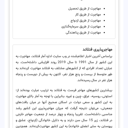
مهاجرت از طریق تحصیل
مهاجرت از طریق کار
مهاجرت از طریق ازدواج
مهاجرت از طریق سرمایه‌گذاری
مهاجرت از طریق پناهندگی
مهاجرپذیری فنلاند
براساس آخرین اخبار اعلام‌شده در وب سایت اداره آمار فنلاند، مهاجرت به
این کشور از سال 1991 تا سال 2019 روند افزایشی داشته‌است. به
عبارتی تعداد افرادی که از کشورهای مختلف به فنلاند مهاجرت کرده‌اند به
طور متوسط از بیست و پنج هزار نفر، اکنون به بیش از دویست و پنجاه
هزار نفر در سال رسیده‌اند.
بیشترین کشورهای مهاجر فرست به فنلاند به ترتیب عبارت بوده‌اند از؛
استونی، روسیه، عراق، چین و غیره. بنابراین با توجه به آمار بالای مهاجرت
به این کشور و سعی دولت در اسکان صحیح آنها در میان بافت‌های
جمعیتی، می‌توان نتیجه گرفت که میزان مهاجرپذیری این کشور رشد
مناسبی داشته‌است. تقریبا پنجاه و چهار درصد از جمعیت مهاجر خارجی
در فنلاند، زیر 15 سال سن دارند و به دلایل خانوادگی (ازدواج، عشق و
پیوستن به سایر اعضای خانواده) به این کشور مهاجرت‌کرده‌اند. همچنین