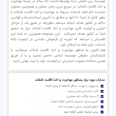
موسسه بین المللی ثبتا بواسطه قدمت 20 ساله در زمینه مهاجرت
و اخذ اقامت فنلاند در سریع ترین زمان ممکن و همچنین بعنوان
نماینده تام شما خدمات مربوط به مهاجرت و اخذ اقامت فنلاند را
بطور کامل از ابتدا تا انتها و مطابق با آخرین استانداردها و قوانین
حاکم بر کشور هدف انجام میدهد بطوریکه در هیچ یک از مراحل
اجرایی و فرایند کاری مهاجرت و اخذ اقامت فنلاند نیاز به حضور
شما در کشور هدف نمیباشد . این مجموعه همچنین به شما این
اطمینان را میدهد که تجربه ای فراموش نشدنی در کیفیت ارائه
خدمات برای شما به ارمغان آورد .
هم اکنون به منظور مهاجرت و اخذ اقامت فنلاند میتوانید با
کارشناسان حقوقی موسسه تماس حاصل نمایید و یا از طریق
همین سامانه بصورت اینترنتی درخواست خود را ثبت نهایی کنید .
مدارک مورد نیاز بمنظور مهاجرت و اخذ اقامت فنلاند
پاسپورت با مهلت حداقل 6 ماهه تا پایان انقضا
کارت شناسایی ملی و جدید
3 نسخه وکالت نامه محضری
آخرین مدرک تحصیلی (تماس گرفته شود)
تنظیم قرارداد رسمی با موسسه ثبتا
سایر شرایط: تماس گرفته شود