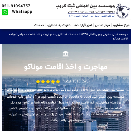
021-91094757
Whatsapp
مرکز مشاوره
مرکز تماس
امور قراردادها
دعوت به همکاری
خدمات
موسسه ثبتی، حقوقی و بین الملل Sabtta
»
خدمات ثبتا گروپ
»
مهاجرت و اخذ اقامت
»
مهاجرت و اخذ
اقامت موناکو
مهاجرت و اخذ اقامت موناکو
(5/5) 1513 امتیاز
موسسه ثبتی، حقوقی و بین الملل Sabtta
»
خدمات ثبتا گروپ
»
مهاجرت و اخذ اقامت
»
مهاجرت و اخذ اقامت موناکو
موسسه بین المللی ثبتا (Sabtta Group) با ایجاد شعب خود در 34 کشور کلیه خدمات
در زمینه مهاجرت و اخذ اقامت موناکو را به عنوان نماینده تام شما در کشور مورد نظر
انجام میدهد . موسسه ثبتا به پشتوانه سالها تجربه و کادر مجرب و متخصص تمامی
امور مربوط به خدمات مهاجرت و اخذ اقامت موناکو را در در سریع ترین زمان ممکن به
متقاضیان ارائه میکند .