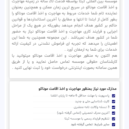
موسسه بین المللی ثبتا بواسطه قدمت 20 ساله در زمینه مهاجرت
و اخذ اقامت موناکو در سریع ترین زمان ممکن و همچنین بعنوان
نماینده تام شما خدمات مربوط به مهاجرت و اخذ اقامت موناکو را
بطور کامل از ابتدا تا انتها و مطابق با آخرین استانداردها و قوانین
حاکم بر کشور هدف انجام میدهد بطوریکه در هیچ یک از مراحل
اجرایی و فرایند کاری مهاجرت و اخذ اقامت موناکو نیاز به حضور
شما در کشور هدف نمیباشد . این مجموعه همچنین به شما این
اطمینان را میدهد که تجربه ای فراموش نشدنی در کیفیت ارائه
خدمات برای شما به ارمغان آورد .
هم اکنون به منظور مهاجرت و اخذ اقامت موناکو میتوانید با
کارشناسان حقوقی موسسه تماس حاصل نمایید و یا از طریق
همین سامانه بصورت اینترنتی درخواست خود را ثبت نهایی کنید .
مدارک مورد نیاز بمنظور مهاجرت و اخذ اقامت موناکو
پاسپورت با مهلت حداقل 6 ماهه تا پایان انقضا
کارت شناسایی ملی و جدید
3 نسخه وکالت نامه محضری
آخرین مدرک تحصیلی (تماس گرفته شود)
تنظیم قرارداد رسمی با موسسه ثبتا
سایر شرایط: تماس گرفته شود