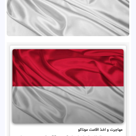
مهاجرت و اخذ اقامت موناکو