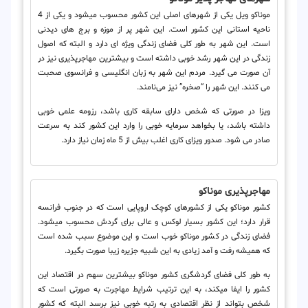
موناکو ویل یکی از شهرهای اصلی این کشور محسوب می‎شود و یکی از 4
ناحیه استانی این کشور است. این شهر پر از موزه و برج های دیدنی
است. این شهر به طور کلی فضای زندگی ویژه ای دارد و البته که اصول
زندگی در این شهر رشد خوبی داشته است و بیشترین مهاجرپذیری نیز در
آن صورت می‎ گیرد. مردم این شهر به زبان انگلیسی و فرانسوی صحبت
می ‎کنند. این شهر را “صخره” نیز می‌نامند.
ویزا در صورتی که شخص دارای سابقه کاری باشد، رزومه علمی خوبی
داشته باشد، یا بخواهد سرمایه خوبی را وارد این کشور کند به سرعت
صادر می‎ شود. صدور ویزای کاری اغلب بیش از 5 ماه زمان نیاز دارد.
مهاجرپذیری موناکو
کشور موناکو یکی از کشورهای کوچک اروپایی است که در جنوب فرانسه
قرار دارد؛ این کشور بسیار لوکس و عالی برای گردش محسوب می‎شود.
فضای زندگی در کشور موناکو خوب است و این موضوع سبب شده است
که همیشه رفت و آمد زیادی به این شبیه جزیره زیبا صورت بگیرد.
به طور کلی فضای گردشگری کشور موناکو بیشترین سهم در اقتصاد این
کشور را ایفا می‎کند، به این ترتیب شرایط مهاجرت به صورتی است که
شخص بتواند از نظر اقتصادی به رتبه خوبی نیز برسد البته که کشور