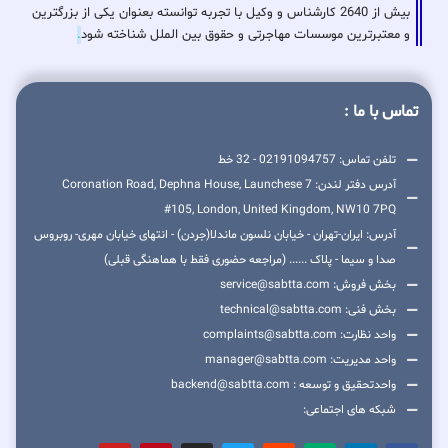
بیش از 2640 کارشناس و وکیل با تجربه توانسته بعنوان یکی از بزرگترین
و معتبرترین موسسات مهاجرتی و حقوق بین الملل شناخته شود
.
تماس با ما :
تلفن تماس: 02191094757 - 32 خط
آدرس دفتر لندن: 7 Coronation Road, Dephna House, Launchese
#105, London, United Kingdom, NW10 7PQ
آدرس: ایران-تهران - خیابان نلسون ماندلا(جردن) - انتهای خیابان مهری- روبروس
صدا و سیما - پلاک ...... (مراجعه حضوری فقط با هماهنگی قبلی)
بخش فروش: service@sabtta.com
بخش فنی: technical@sabtta.com
واحد نظارت: complaints@sabtta.com
واحد مدیریت: manager@sabtta.com
واحدتحقیق و توسعه : backend@sabtta.com
شبکه های اجتماعی: