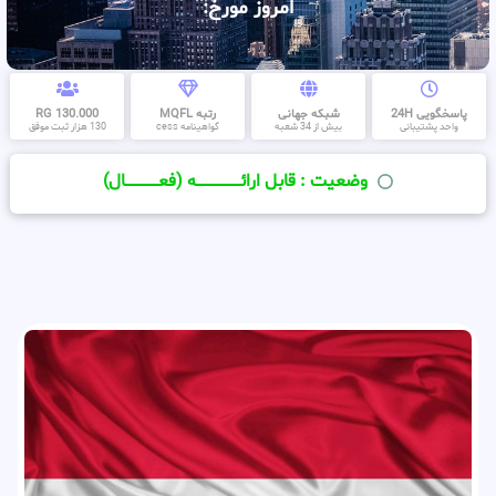
امروز مورخ:
پاسخگویی 24H
شبکه جهانی
رتبه MQFL
130.000 RG
واحد پشتیبانی
بیش از 34 شعبه
گواهینامه cess
130 هزار ثبت موفق
وضعیت : قابل ارائــــــــــــــــــــه (فعـــــــــــــــال)