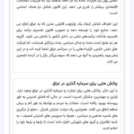
المللی پول یک قرارداد آماده به کار SBA منعقد کرد که جزئیات اصلاحات
اقتصادی بیشتر را شرح می دهد. این قانون شامل دو هدف اساسی
است.
این اهداف شامل ایجاد یک چارچوب قانونی مدرن که به عراق اجازه می
دهد، منابع خود را توسعه دهد و تصویب قانون تقسیم درآمد برای
تقسیم عادلانه درآمدهای نفتی در داخل کشور را شامل می شود. اگرچه
هر دو هنوز تحت بحث و جدال سیاسی بحث برانگیز هستند، اما شرکت
های نفتی خارجی، قراردادهایی را در سرتاسر عراق امضا کرده اند و در این
زمان ورود راهبردی به آنها می دهد که سهم بزرگتر بازار را در آینده تضمین
می کند.
چالش هایی برای سرمایه گذاری در عراق
با این حال، چالش هایی برای تجارت و سرمایه گذاری در عراق وجود دارد.
اولین و مهمترین مشکل امنیت است. در حالی که فضای امنیتی به طور
پیوسته بهبود یافته است، حملات به مردم و نهادها به طور کم و بیش
منظم اتفاق می افتد. همچنین یک دولت متزلزل فدرال ، مملو از درگیری
های شدید مذهبی و سیاسی ، همراه با سرویس های امنیتی ضعیف ، به
شبه نظامیان و گروه های شورشی اجازه داده است تا بارها و بارها خود را
اعلام کنند.