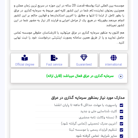
موسسه بین المللی ثبتا بواسطه قدمت 20 ساله در این حوزه در سریع ترین زمان ممکن و
همچنین بعنوان نماینده تام شما در این کشور کلیه امور مربوط به سرمایه گذاری در عراق
را بطور کامل از ابتدا تا انتها و مطابق با آخرین استانداردها و قوانین حاکم بر این کشور
انجام میدهد بطوریکه در هیچ یک از مراحل اجرایی و فرایند کار نیاز به حضور شما در این
کشور نمیباشد
هم اکنون به منظور سرمایه گذاری در عراق میتوانید با کارشناسان حقوقی موسسه تماس
حاصل نمایید و یا از طریق همین سامانه بصورت اینترنتی درخواست خود را ثبت نهایی
کنید .
Official degree
Fast service
Guaranteed
international
سرمایه گذاری در عراق فعال میباشد (قابل ارائه)
مدارک مورد نیاز بمنظور سرمایه گذاری در عراق
پاسپورت با مهلت حداقل 6 ماهه تا پایان انقضا
کارت شناسایی ملی و جدید
3 نسخه وکالت نامه محضری
آخرین مدرک تحصیلی (تماس گرفته شود)
تنظیم قرارداد رسمی با موسسه ثبتا
سایر شرایط: تماس گرفته شود