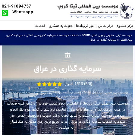
021-91094757
Whatsapp
مرکز مشاوره
مرکز تماس
امور قراردادها
دعوت به همکاری
خدمات
موسسه ثبتی، حقوقی و بین الملل Sabtta
»
خدمات موسسه
»
سرمایه گذاری بین المللی
»
سرمایه گذاری
بین المللی
»
سرمایه گذاری در عراق
سرمایه گذاری در عراق
(5/5) 1513 امتیاز
موسسه ثبتی، حقوقی و بین الملل Sabtta
»
خدمات موسسه
»
سرمایه گذاری بین المللی
»
سرمایه گذاری بین المللی
»
سرمایه گذاری در عراق
موسسه بین المللی ثبتا (Sabtta Group) با ایجاد شعب خود در 34 کشور کلیه خدمات
در زمینه سرمایه گذاری در عراق را به عنوان نماینده تام شما در کشور مورد نظر انجام
میدهد . موسسه ثبتا به پشتوانه سالها تجربه و کادر مجرب و متخصص تمامی امور
مربوط به خدمات سرمایه گذاری در عراق را در در سریع ترین زمان ممکن به متقاضیان
ارائه میکند .