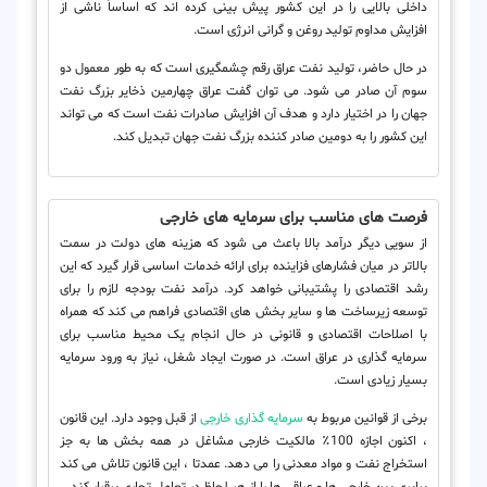
داخلی بالایی را در این کشور پیش بینی کرده اند که اساساً ناشی از
افزایش مداوم تولید روغن و گرانی انرژی است.
در حال حاضر، تولید نفت عراق رقم چشمگیری است که به طور معمول دو
سوم آن صادر می شود. می توان گفت عراق چهارمین ذخایر بزرگ نفت
جهان را در اختیار دارد و هدف آن افزایش صادرات نفت است که می تواند
این کشور را به دومین صادر کننده بزرگ نفت جهان تبدیل کند.
فرصت های مناسب برای سرمایه های خارجی
از سویی دیگر درآمد بالا باعث می شود که هزینه های دولت در سمت
بالاتر در میان فشارهای فزاینده برای ارائه خدمات اساسی قرار گیرد که این
رشد اقتصادی را پشتیبانی خواهد کرد. درآمد نفت بودجه لازم را برای
توسعه زیرساخت ها و سایر بخش های اقتصادی فراهم می کند که همراه
با اصلاحات اقتصادی و قانونی در حال انجام یک محیط مناسب برای
سرمایه گذاری در عراق است. در صورت ایجاد شغل، نیاز به ورود سرمایه
بسیار زیادی است.
برخی از قوانین مربوط به
سرمایه گذاری خارجی
از قبل وجود دارد. این قانون
، اکنون اجازه 100٪ مالکیت خارجی مشاغل در همه بخش ها به جز
استخراج نفت و مواد معدنی را می دهد. عمدتا ، این قانون تلاش می کند