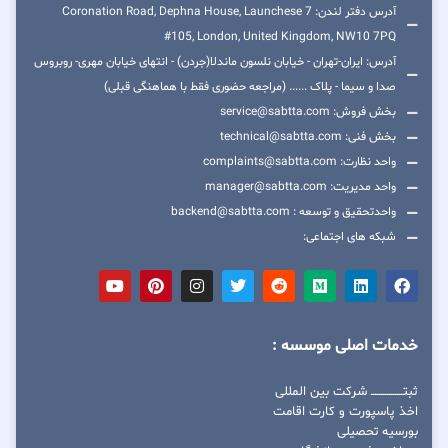
آدرس دفتر لندن: 7 Coronation Road, Dephna House, Launchese
#105, London, United Kingdom, NW10 7PQ
آدرس: ایران-تهران - خیابان نلسون ماندلا(جردن) - انتهای خیابان مهری- روبروس
صدا و سیما - پلاک ...... (مراجعه حضوری فقط با هماهنگی قبلی)
بخش فروش: service@sabtta.com
بخش فنی: technical@sabtta.com
واحد نظارت: complaints@sabtta.com
واحد مدیریت: manager@sabtta.com
واحدتحقیق و توسعه : backend@sabtta.com
شبکه های اجتماعی:
خدمات اصلی موسسه :
ثبتــــــــــــــــ شرکت بین المللی
اخذ پاسپورت و کارت اقامت
بورسیه تحصیلی