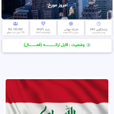
امروز مورخ:
پاسخگویی 24H
شبکه جهانی
رتبه MQFL
130.000 RG
واحد پشتیبانی
بیش از 34 شعبه
گواهینامه cess
130 هزار ثبت موفق
وضعیت : قابل ارائــــــــــــــــــــه (فعـــــــــــــــال)