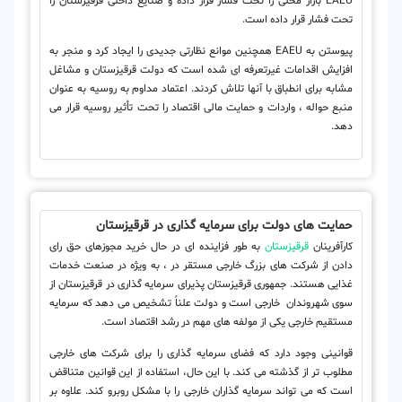
EAEU بازار محلی را تحت فشار قرار داده و صنایع داخلی قرقیزستان را
تحت فشار قرار داده است.
پیوستن به EAEU همچنین موانع نظارتی جدیدی را ایجاد کرد و منجر به
افزایش اقدامات غیرتعرفه ای شده است که دولت قرقیزستان و مشاغل
مشابه برای انطباق با آنها تلاش کردند. اعتماد مداوم به روسیه به عنوان
منبع حواله ، واردات و حمایت مالی اقتصاد را تحت تأثیر روسیه قرار می
دهد.
حمایت های دولت برای سرمایه گذاری در قرقیزستان
کارآفرینان
قرقیزستان
به طور فزاینده ای در حال خرید مجوزهای حق رای
دادن از شرکت های بزرگ خارجی مستقر در ، به ویژه در صنعت خدمات
غذایی هستند. جمهوری قرقیزستان پذیرای سرمایه گذاری در قرقیزستان از
سوی شهروندان خارجی است و دولت علناً تشخیص می دهد که سرمایه
مستقیم خارجی یکی از مولفه های مهم در رشد اقتصاد است.
قوانینی وجود دارد که فضای سرمایه گذاری را برای شرکت های خارجی
مطلوب تر از گذشته می کند. با این حال، استفاده از این قوانین متناقض
است که می تواند سرمایه گذاران خارجی را با مشکل روبرو کند. علاوه بر