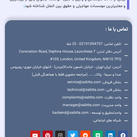
و معتبرترین موسسات مهاجرتی و حقوق بین الملل شناخته شود
.
تماس با ما :
تلفن تماس: 02191094757 - 32 خط
آدرس دفتر لندن: 7 Coronation Road, Dephna House, Launchese
#105, London, United Kingdom, NW10 7PQ
آدرس: ایران-تهران - خیابان نلسون ماندلا(جردن) - انتهای خیابان مهری- روبروس
صدا و سیما - پلاک ...... (مراجعه حضوری فقط با هماهنگی قبلی)
بخش فروش: service@sabtta.com
بخش فنی: technical@sabtta.com
واحد نظارت: complaints@sabtta.com
واحد مدیریت: manager@sabtta.com
واحدتحقیق و توسعه : backend@sabtta.com
شبکه های اجتماعی: