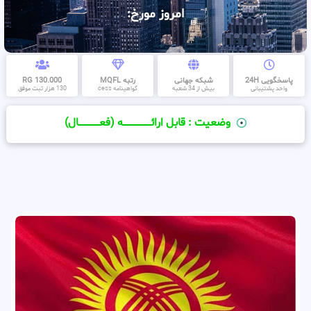
امروز مورخ:
پاسخگویی 24H
شبکه جهانی
رتبه MQFL
130.000 RG
واحد پشتیبانی
بیش از 34 شعبه
گواهینامه cess
130 هزار ثبت موفق
وضعیت : قابل ارائــــــــــــــــــــه (فعـــــــــــــــال)