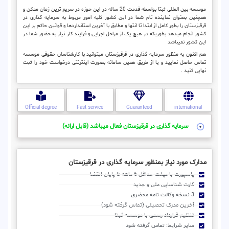
موسسه بین المللی ثبتا بواسطه قدمت 20 ساله در این حوزه در سریع ترین زمان ممکن و
همچنین بعنوان نماینده تام شما در این کشور کلیه امور مربوط به سرمایه گذاری در
قرقیزستان را بطور کامل از ابتدا تا انتها و مطابق با آخرین استانداردها و قوانین حاکم بر این
کشور انجام میدهد بطوریکه در هیچ یک از مراحل اجرایی و فرایند کار نیاز به حضور شما در
این کشور نمیباشد
هم اکنون به منظور سرمایه گذاری در قرقیزستان میتوانید با کارشناسان حقوقی موسسه
تماس حاصل نمایید و یا از طریق همین سامانه بصورت اینترنتی درخواست خود را ثبت
نهایی کنید .
Official degree
Fast service
Guaranteed
international
سرمایه گذاری در قرقیزستان فعال میباشد (قابل ارائه)
مدارک مورد نیاز بمنظور سرمایه گذاری در قرقیزستان
پاسپورت با مهلت حداقل 6 ماهه تا پایان انقضا
کارت شناسایی ملی و جدید
3 نسخه وکالت نامه محضری
آخرین مدرک تحصیلی (تماس گرفته شود)
تنظیم قرارداد رسمی با موسسه ثبتا
سایر شرایط: تماس گرفته شود