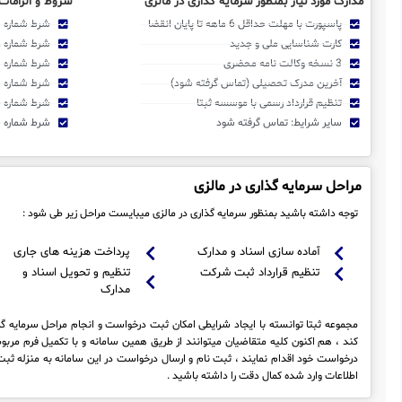
مدارک مورد نیاز بمنظور سرمایه گذاری در مالزی
شروط و الزامات
پاسپورت با مهلت حداقل 6 ماهه تا پایان انقضا
شرط شماره 1: تحویل کلیه اسناد و مدارک متقاضی
کارت شناسایی ملی و جدید
شرط شماره 2: عقد قرارداد رسمی با موسسه ثبتا
3 نسخه وکالت نامه محضری
شرط شماره 3: پرداخت حق الثبت و اجرا
آخرین مدرک تحصیلی (تماس گرفته شود)
شرط شماره 4: در دسترس بودن متقاضی
تنظیم قرارداد رسمی با موسسه ثبتا
شرط شماره 5: ایجاد همکاری لازم در طی فرایند ثبت
سایر شرایط: تماس گرفته شود
شرط شماره 6: متعهد به مفاد قرارداد منعقده
مراحل سرمایه گذاری در مالزی
توجه داشته باشید بمنظور سرمایه گذاری در مالزی میبایست مراحل زیر طی شود :
آماده سازی اسناد و مدارک
پرداخت هزینه های جاری
تنظیم قرارداد ثبت شرکت
تنظیم و تحویل اسناد و
مدارک
مجموعه ثبتا توانسته با ایجاد شرایطی امکان ثبت درخواست و انجام مراحل سرمایه گذار
کند ، هم اکنون کلیه متقاضیان میتوانند از طریق همین سامانه و با تکمیل فرم مر
درخواست خود اقدام نمایند ، ثبت نام و ارسال درخواست در این سامانه به منزله 
اطلاعات وارد شده کمال دقت را داشته باشید .