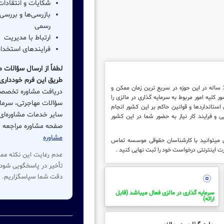
شکایات و انتقادات
بازرسی‌ها و بررسی
رسمی
ارتباط با مدیریت
فرایندهای استخدا
لطفاً از ارسال سؤالات مش
طریق این فرم خودداری 
موسسه بین المللی ثبتا بواسطه قدمت 20 ساله در این حوزه در سریع ترین زمان ممکن و
دریافت مشاوره تخصص
 کلیه امور مربوط به سرمایه گذاری در مالزی را
سؤالات مهاجرتی، سرمایه
ین استانداردها و قوانین حاکم بر این کشور انجام
سایر خدمات مشاوره‌ای، 
 و فرایند کار نیاز به حضور شما در این کشور
صفحه مشاوره مراجعه ن
مشاوره
ی میتوانید با کارشناسان حقوقی موسسه تماس
ت اینترنتی درخواست خود را ثبت نهایی کنید .
عدم رعایت این نکته م
تأخیر در پاسخگویی شود.
دقت شما سپاسگزاریم. 
سرمایه گذاری در مالزی فعال میباشد (قابل
ارائه)