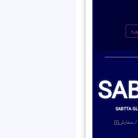
SA
SABTTA G
/ سفارش