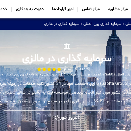
مرکز مشاوره
مرکز تماس
امور قراردادها
دعوت به همکاری
خدما
للی
»
سرمایه گذاری بین المللی
»
سرمایه گذاری در مالزی
سرمایه گذاری در مالزی
(5/5) 1513 امتیاز
لملل Sabtta
»
خدمات موسسه
»
سرمایه گذاری بین المللی
»
سرمایه گذاری بین المللی
»
س
موسسه بین المللی ثبتا (Sabtta Group) با ایجاد شعب خود در 34 کشور ک
شما در کشور مورد نظر انجام میدهد . موسسه ثبتا به پشتوانه سالها تجربه 
به خدمات سرمایه گذاری در مالزی را در در سریع ترین زمان ممکن به متقاضیان
امروز مورخ: