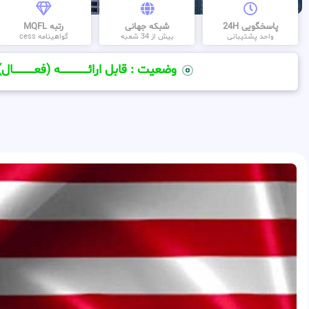
پاسخگویی 24H
شبکه جهانی
رتبه MQFL
واحد پشتیبانی
بیش از 34 شعبه
گواهینامه cess
وضعیت : قابل ارائــــــــــــــــــــه (فعـــــــــــــــال)