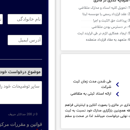
 سرمایه گذاری در مالزی
نام
تل
خانوادگی:
*
تم
ایمیل
*
موضوع
درخواست
طی شدن مدت زمان ثبت
خود
توضیحات
شرکت
را
ارائه اسناد ثبتی به متقاضی
انتخاب
نماید
*
ی در مالزی را بصورت آنلاین و اینترنتی فراهم
بوطه همچنین بارگزاری مدارک خود نسبت به ثبت
0 از 200 حداکثر حروف
ثبت نهایی درخواست میباشد لذا در صحت و سقم
قوانین و مقررات مرکز 