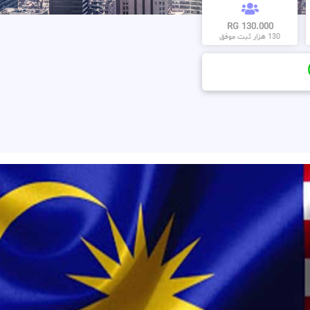
130.000 RG
130 هزار ثبت موفق