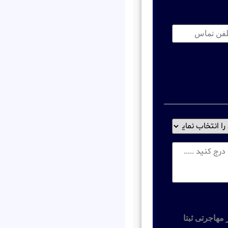
فن
اس:
*
مهاجرتی ثبتا