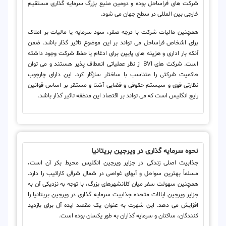
شرکت های فراساحل بوده و دومین منبع بزرگ سرمایه گذاری مستقیم
خارجی بین المللی در سطح جهان می شود.
همچنین مالیات شرکت با درجه صفر، سود سرمایه یا مالیات بر املاک
برای اشخاص فراساحل می تواند بر این موضوع تاثیر گذار باشد. ضمن
آنکه بار اداری و هزینه های پایین برای ادغام یا حفظ شرکت وجود داشته
است. شرکت های BVI از نظر عملیاتی انعطاف پذیر هستند و می توان
حاکمیت شرکتی را متناسب با ساختار سازگار کرد. این دارای چارچوب
نظارتی قوی و سیستم حقوقی و قضایی آشنا و مستقر بر اساس قوانین
رایج انگلیس است که می تواند بر اقتصاد این منطقه تاثیر گذار باشد.
نحوه سرمایه گذاری در ویرجین بریتانیا
جذابیت اصلی زندگی در جزایر ویرجین انگلیس محیط بکر آن است،
مسلماً بهترین سواحل و آبهای غواصی در شمال شرقی کارائیب را دارد.
همچنین سهولت سفر میان کلانشهرهای بزرگ، با توجه به نزدیکی آن به
جزایر ویرجین ایالات متحده جذابیت سرمایه گذاری در ویرجین بریتانیا را
افزایش می دهد. این شهرت به عنوان یک مقصد ایده آل برای بازدید
کنندگان، ساکنان و سرمایه گذاران به طور یکسان بوده است.