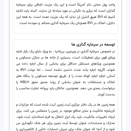
واحد پول محلی دلار آمریکا است و این یک مزیت اضافی برای سرمایه
گذاران است که نیازی به نگرانی در مورد مبادله ارز ندارند. البته باید اشاره
کنیم که BVI هیچ کنترل ارز ندارد که یک مزیت عمده است. به همه این
دلایل، املاک در BVI همچنان یک سرمایه گذاری محکم و سودده است.
توسعه در سرمایه گذاری ها
در خصوص سرمایه گذاری در ویرجین بریتانیا ، به ویژه دارای یک بازار اجاره
ویلای قوی برای تعطیلات است. بسیاری از خانه ها در منازل مسکونی و
همچنین ویلاهای مستقل حداقل برای بخشی از سال اجاره داده می
شوند. اگرچه اجاره بلند مدت دلسرد نشده است ، اما دولت BVI به
آسانی اجازه اجاره کوتاه مدت را از طریق توسعه مسکونی یا بنگاه های
املاک و مستغلات به عنوان بخشی از روند صدور مجوز NBLH یا
درخواست بعدی می دهد. همچنین، مالکان باید پروانه تجارت مناسب را
بدست آورند.
همه زمین ها در یک دفتر مرکزی ثبت زمین ثبت شده است که جزئیات و
تاریخچه مالکیت و سایر منافع موجود در زمین را منعکس می کند، برای
ایجاد تغییرات مالکیت، باید یک ابزار انتقال به فرم استاندارد ثبت شود.
مدارک و مستندات عنوان توسط ثبت زمین برای هر ملک نگهداری می
شود و از آنجا که عنوان ملک برای جبران خسارات ناشی از کلاهبرداری یا