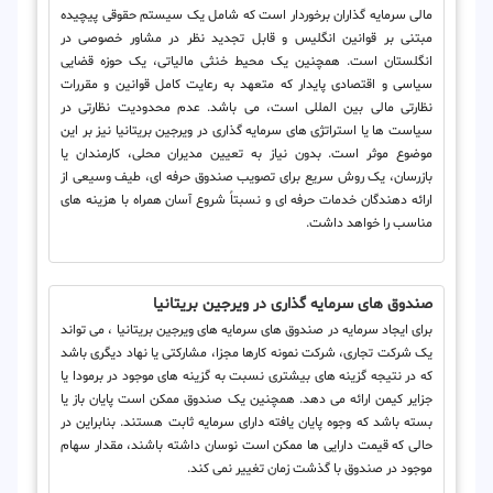
مالی سرمایه گذاران برخوردار است که شامل یک سیستم حقوقی پیچیده
مبتنی بر قوانین انگلیس و قابل تجدید نظر در مشاور خصوصی در
انگلستان است. همچنین یک محیط خنثی مالیاتی، یک حوزه قضایی
سیاسی و اقتصادی پایدار که متعهد به رعایت کامل قوانین و مقررات
نظارتی مالی بین المللی است، می باشد. عدم محدودیت نظارتی در
سیاست ها یا استراتژی های سرمایه گذاری در ویرجین بریتانیا نیز بر این
موضوع موثر است. بدون نیاز به تعیین مدیران محلی، کارمندان یا
بازرسان، یک روش سریع برای تصویب صندوق حرفه ای، طیف وسیعی از
ارائه دهندگان خدمات حرفه ای و نسبتاً شروع آسان همراه با هزینه های
مناسب را خواهد داشت.
صندوق های سرمایه گذاری در ویرجین بریتانیا
برای ایجاد سرمایه در صندوق های سرمایه های ویرجین بریتانیا ، می تواند
یک شرکت تجاری، شرکت نمونه کارها مجزا، مشارکتی یا نهاد دیگری باشد
که در نتیجه گزینه های بیشتری نسبت به گزینه های موجود در برمودا یا
جزایر کیمن ارائه می دهد. همچنین یک صندوق ممکن است پایان باز یا
بسته باشد که وجوه پایان یافته دارای سرمایه ثابت هستند. بنابراین در
حالی که قیمت دارایی ها ممکن است نوسان داشته باشند، مقدار سهام
موجود در صندوق با گذشت زمان تغییر نمی کند.