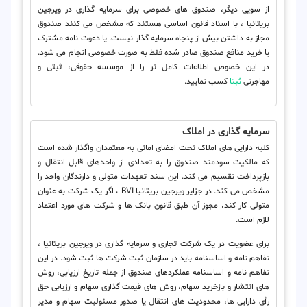
از سویی دیگر، صندوق های خصوصی برای سرمایه گذاری در ویرجین
بریتانیا ، با اسناد قانون اساسی هستند که مشخص می کنند صندوق
مجاز به داشتن بیش از پنجاه سرمایه گذار نیست. یا دعوت نامه مشترک
یا خرید منافع صندوق صادر شده فقط به صورت خصوصی انجام می شود.
در این خصوص اطلاعات کامل تر را از موسسه حقوقی، ثبتی و
مهاجرتی
ثبتا
کسب نمایید.
سرمایه گذاری در املاک
کلیه دارایی های املاک تحت امضای امانی به معتمدان واگذار شده است
که مالکیت سودمند صندوق را به تعدادی از واحدهای قابل انتقال و
بازپرداخت تقسیم می کند. این سند تعهدات متولی و دارندگان واحد را
مشخص می کند. در جزایر ویرجین بریتانیا BVI ، اگر یک شرکت به عنوان
متولی کار کند، مجوز آن طبق قانون بانک ها و شرکت های مورد اعتماد
لازم است.
برای عضویت در یک شرکت تجاری و سرمایه گذاری در ویرجین بریتانیا ،
تفاهم نامه و اساسنامه باید در سازمان ثبت شرکت ها ثبت شود. در این
تفاهم نامه و اساسنامه عملکردهای صندوق از جمله تاریخ ارزیابی، روش
های انتشار و بازخرید سهام، روش های قیمت گذاری سهام و ارزیابی حق
رأی دارایی ها، محدودیت های انتقال یا صدور مسئولیت سهام و مدیر