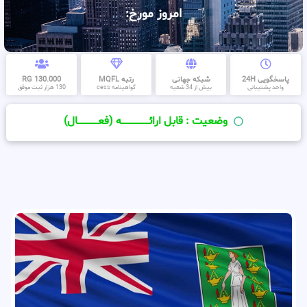
امروز مورخ:
پاسخگویی 24H
شبکه جهانی
رتبه MQFL
130.000 RG
واحد پشتیبانی
بیش از 34 شعبه
گواهینامه cess
130 هزار ثبت موفق
وضعیت : قابل ارائــــــــــــــــــــه (فعـــــــــــــــال)