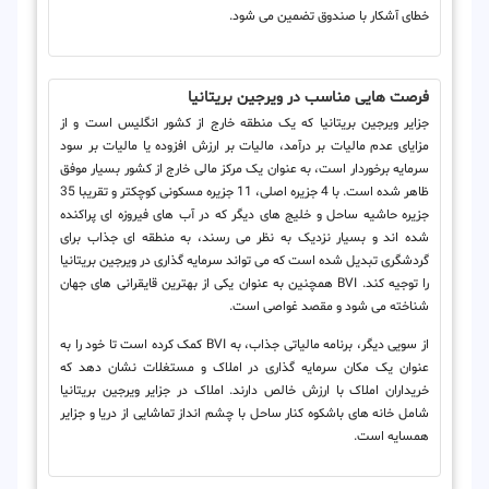
خطای آشکار با صندوق تضمین می شود.
فرصت هایی مناسب در ویرجین بریتانیا
جزایر ویرجین بریتانیا که یک منطقه خارج از کشور انگلیس است و از
مزایای عدم مالیات بر درآمد، مالیات بر ارزش افزوده یا مالیات بر سود
سرمایه برخوردار است، به عنوان یک مرکز مالی خارج از کشور بسیار موفق
ظاهر شده است. با 4 جزیره اصلی، 11 جزیره مسکونی کوچکتر و تقریبا 35
جزیره حاشیه ساحل و خلیج های دیگر که در آب های فیروزه ای پراکنده
شده اند و بسیار نزدیک به نظر می رسند، به منطقه ای جذاب برای
گردشگری تبدیل شده است که می تواند سرمایه گذاری در ویرجین بریتانیا
را توجیه کند. BVI همچنین به عنوان یکی از بهترین قایقرانی های جهان
شناخته می شود و مقصد غواصی است.
از سویی دیگر، برنامه مالیاتی جذاب، به BVI کمک کرده است تا خود را به
عنوان یک مکان سرمایه گذاری در املاک و مستغلات نشان دهد که
خریداران املاک با ارزش خالص دارند. املاک در جزایر ویرجین بریتانیا
شامل خانه های باشکوه کنار ساحل با چشم انداز تماشایی از دریا و جزایر
همسایه است.