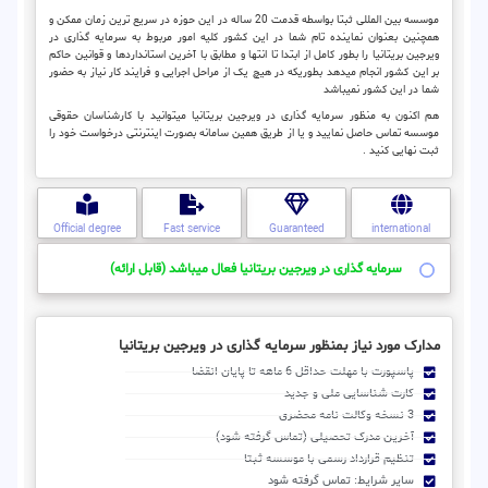
موسسه بین المللی ثبتا بواسطه قدمت 20 ساله در این حوزه در سریع ترین زمان ممکن و
همچنین بعنوان نماینده تام شما در این کشور کلیه امور مربوط به سرمایه گذاری در
ویرجین بریتانیا را بطور کامل از ابتدا تا انتها و مطابق با آخرین استانداردها و قوانین حاکم
بر این کشور انجام میدهد بطوریکه در هیچ یک از مراحل اجرایی و فرایند کار نیاز به حضور
شما در این کشور نمیباشد
هم اکنون به منظور سرمایه گذاری در ویرجین بریتانیا میتوانید با کارشناسان حقوقی
موسسه تماس حاصل نمایید و یا از طریق همین سامانه بصورت اینترنتی درخواست خود را
ثبت نهایی کنید .
Official degree
Fast service
Guaranteed
international
سرمایه گذاری در ویرجین بریتانیا فعال میباشد (قابل ارائه)
مدارک مورد نیاز بمنظور سرمایه گذاری در ویرجین بریتانیا
پاسپورت با مهلت حداقل 6 ماهه تا پایان انقضا
کارت شناسایی ملی و جدید
3 نسخه وکالت نامه محضری
آخرین مدرک تحصیلی (تماس گرفته شود)
تنظیم قرارداد رسمی با موسسه ثبتا
سایر شرایط: تماس گرفته شود