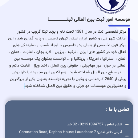
موسسه امور ثبت بین المللی ثبتـــــــــــــــــــــــــــــا
مرکز تخصصی ثبتا در سال 1381 تحت نام و برند ثبتا گروپ در کشور
امارات شهر دبی و کشور ایران استان تهران تاسیس و پایه گذاری شد ، این
مرکز فوق تخصصی از همان بدو تاسیس با ایجاد شعب و نمایندگی های
فعال خود در کشور های ایران ، ترکیه ، برزیل ، اذربایجان ، امارات ، عمان ،
آلمان ، استرالیا ، آمریکا ، بریتانیا و … توانست بعنوان یک موسسه بین
المللی در حوزه امور مهاجرتی ، حقوقی بین الملل ، اخذ ویزا ، اقامت دائم و
…. در سطح بین الملل شناخته شود . هم اکنون این مجموعه با دارا بودن
بیش از 2640 کارشناس و وکیل با تجربه توانسته بعنوان یکی از بزرگترین
و معتبرترین موسسات مهاجرتی و حقوق بین الملل شناخته شود
.
تماس با ما :
تلفن تماس: 02191094757 - 32 خط
آدرس دفتر لندن: 7 Coronation Road, Dephna House, Launchese