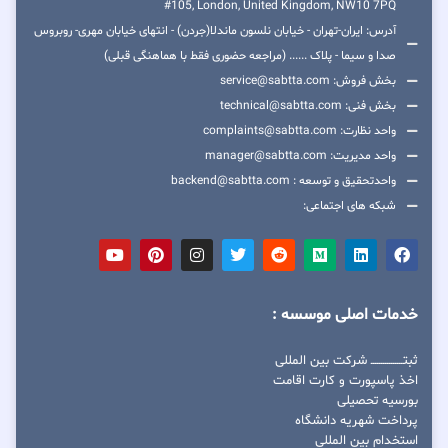
#105, London, United Kingdom, NW10 7PQ
آدرس: ایران-تهران - خیابان نلسون ماندلا(جردن) - انتهای خیابان مهری- روبروس
صدا و سیما - پلاک ...... (مراجعه حضوری فقط با هماهنگی قبلی)
بخش فروش: service@sabtta.com
بخش فنی: technical@sabtta.com
واحد نظارت: complaints@sabtta.com
واحد مدیریت: manager@sabtta.com
واحدتحقیق و توسعه : backend@sabtta.com
شبکه های اجتماعی:
خدمات اصلی موسسه :
ثبتــــــــــــــــ شرکت بین المللی
اخذ پاسپورت و کارت اقامت
بورسیه تحصیلی
پرداخت شهریه دانشگاه
استخدام بین المللی