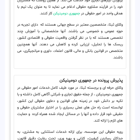
برآوردن نیازهای تجاری خود خدمت می کند. از همین روست که مشتریان
خود را در فرآیند مشاوره حقوقی ادغام می نماید تا به عنوان یک تیم با
هدفی واحد در امور حقوقی در
جمهوری دومینیکن
کار کنند.
وکلای ثبتا، متخصصین معتبر در سطح جهانی هستند که دارای تجربه در
حوزه عمومی و خصوصی می باشند. آنها متخصصانی با آموزش چند
تخصصی هستند که با در نظر گرفتن واقعیت حقوقی و اقتصادی کشور،
ریسک ها را تحلیل، ارزیابی کرده و کاهش می دهند. آنها همچنین
متخصص در قوانین بانکی و مالی، قانون اعتماد، داوری و میانجیگری، می
باشند.
پذیرش پرونده در جمهوری دومینیکن
وکلای حرفه ای و برجسته ثبتا، در مورد طیف کامل خدمات امور حقوقی در
جمهوری دومینیکن ، از جمله حقوق تجاری و شرکتی آگاهی کامل داشته و با
تکیه بر دانش خود در زمینه های قوانین و دعاوی حقوقی این کشور،
توانسته است راه حل های عملی بسیاری را در اختیار مشتریان حقوقی و
حقیقی خود قرار داده و آنها را در مسائل ایجاد شده همراه کرده و حمایت
های لازم را ارائه کند.
رویه حقوقی این موسسه، برای ارائه خدمات استثنایی به مشتری، به
حداکثر رساندن کیفیت، کارایی و بهره وری، تحت رعایت دقیق قانون،