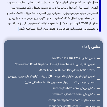
فعال خود در کشور های ایران ، ترکیه ، برزیل ، اذربایجان ، امارات ، عمان ،
آلمان ، استرالیا ، آمریکا ، بریتانیا و … توانست بعنوان یک موسسه بین
المللی در حوزه امور مهاجرتی ، حقوقی بین الملل ، اخذ ویزا ، اقامت دائم و
…. در سطح بین الملل شناخته شود . هم اکنون این مجموعه با دارا بودن
بیش از 2640 کارشناس و وکیل با تجربه توانسته بعنوان یکی از بزرگترین
و معتبرترین موسسات مهاجرتی و حقوق بین الملل شناخته شود
.
تماس با ما :
تلفن تماس: 02191094757 - 32 خط
آدرس دفتر لندن: 7 Coronation Road, Dephna House, Launchese
#105, London, United Kingdom, NW10 7PQ
آدرس: ایران-تهران - خیابان نلسون ماندلا(جردن) - انتهای خیابان مهری- روبروس
صدا و سیما - پلاک ...... (مراجعه حضوری فقط با هماهنگی قبلی)
بخش فروش: service@sabtta.com
بخش فنی: technical@sabtta.com
واحد نظارت: complaints@sabtta.com
واحد مدیریت: manager@sabtta.com