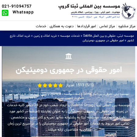
021-91094757
Whatsapp
مرکز مشاوره
مرکز تماس
امور قراردادها
دعوت به همکاری
خدمات
موسسه ثبتی، حقوقی و بین الملل Sabtta
»
خدمات موسسه
»
خرید املاک و زمین
»
خرید املاک خارج
کشور
»
امور حقوقی در جمهوری دومینیکن
امور حقوقی در جمهوری دومینیکن
(5/5) 1513 امتیاز
موسسه ثبتی، حقوقی و بین الملل Sabtta
»
خدمات موسسه
»
خرید املاک و زمین
»
خرید املاک خارج کشور
»
امور
حقوقی در جمهوری دومینیکن
موسسه بین المللی ثبتا (Sabtta Group) با ایجاد شعب خود در 34 کشور کلیه خدمات
در زمینه امور حقوقی در جمهوری دومینیکن را به عنوان نماینده تام شما در کشور مورد
نظر انجام میدهد . موسسه ثبتا به پشتوانه سالها تجربه و کادر مجرب و متخصص
تمامی امور مربوط به خدمات امور حقوقی در جمهوری دومینیکن را در در سریع ترین زمان
ممکن به متقاضیان ارائه میکند .