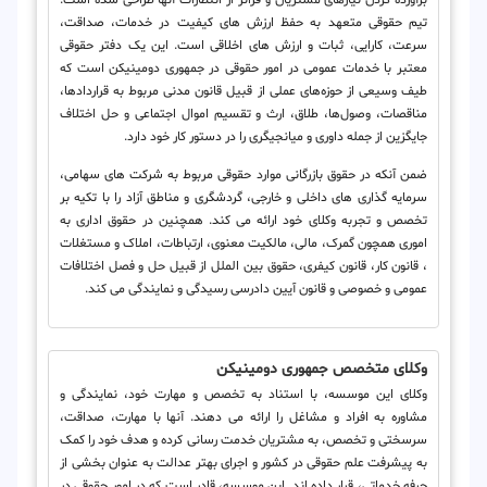
تیم حقوقی متعهد به حفظ ارزش های کیفیت در خدمات، صداقت،
سرعت، کارایی، ثبات و ارزش های اخلاقی است. این یک دفتر حقوقی
معتبر با خدمات عمومی در امور حقوقی در جمهوری دومینیکن است که
طیف وسیعی از حوزه‌های عملی از قبیل قانون مدنی مربوط به قراردادها،
مناقصات، وصول‌ها، طلاق، ارث و تقسیم اموال اجتماعی و حل اختلاف
جایگزین از جمله داوری و میانجیگری را در دستور کار خود دارد.
ضمن آنکه در حقوق بازرگانی موارد حقوقی مربوط به شرکت های سهامی،
سرمایه گذاری های داخلی و خارجی، گردشگری و مناطق آزاد را با تکیه بر
تخصص و تجربه وکلای خود ارائه می کند. همچنین در حقوق اداری به
اموری همچون گمرک، مالی، مالکیت معنوی، ارتباطات، املاک و مستغلات
، قانون کار، قانون کیفری، حقوق بین الملل از قبیل حل و فصل اختلافات
عمومی و خصوصی و قانون آیین دادرسی رسیدگی و نمایندگی می کند.
وکلای متخصص جمهوری دومینیکن
وکلای این موسسه، با استناد به تخصص و مهارت خود، نمایندگی و
مشاوره به افراد و مشاغل را ارائه می دهند. آنها با مهارت، صداقت،
سرسختی و تخصص، به مشتریان خدمت رسانی کرده و هدف خود را کمک
به پیشرفت علم حقوقی در کشور و اجرای بهتر عدالت به عنوان بخشی از
حرفه خدماتی، قرار داده اند. این موسسه، قادر است که در امور حقوقی در