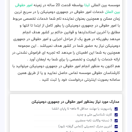
موسسه بین المللی
ثبتا
بواسطه قدمت 20 ساله در زمینه
امور حقوقی
بین الملل
خدمات امور حقوقی در جمهوری دومینیکن را در سریع ترین
زمان ممکن و همچنین بعنوان نماینده تام شما خدمات تخصصی مربوط
با امور حقوقی در جمهوری دومینیکن را بطور کامل از ابتدا تا انتها و
مطابق با آخرین استانداردها و قوانین حاکم بر کشور هدف انجام
میدهد بطوریکه در هیچ یک از مراحل اجرایی و امور حقوقی در جمهوری
دومینیکن نیاز به حضور شما در کشور هدف نمیباشد . این مجموعه
همچنین به شما این اطمینان را میدهد که تجربه ای فراموش نشدنی در
ارائه خدمات با کیفیت و تخصصی را برای شما به ارمغان آورد .
هم اکنون به منظور انجام امور حقوقی در جمهوری دومینیکن میتوانید با
کارشناسان حقوقی موسسه تماس حاصل نمایید و یا از طریق همین
سامانه بصورت اینترنتی درخواست خود را ثبت کنید .
مدارک مورد نیاز بمنظور امور حقوقی در جمهوری دومینیکن
پاسپورت با مهلت حداقل 6 ماهه تا پایان انقضا
کارت شناسایی ملی و جدید
3 نسخه وکالت نامه محضری
آخرین مدرک تحصیلی (تماس گرفته شود)