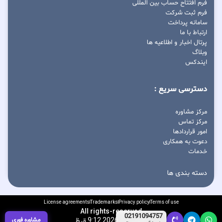
فرم افتتاح حساب بین المللی
فرم ثبت شرکت
سامانه پرداخت
ارتباط با ما
پرتال اخبار و اطلاعیه ها
وبلاگ
ایندکس
دسترسی سریع :
مرکز مشاوره
مرکز تماس
امور قراردادها
دعوت به همکاری
خدمات
دسته بندی ها
License agreements
Trademarks
Privacy policy
Terms of use
All rights-reserved
02191094757
آگوست 7, 2026 9:12 ق.ظ
مشاوره فوری