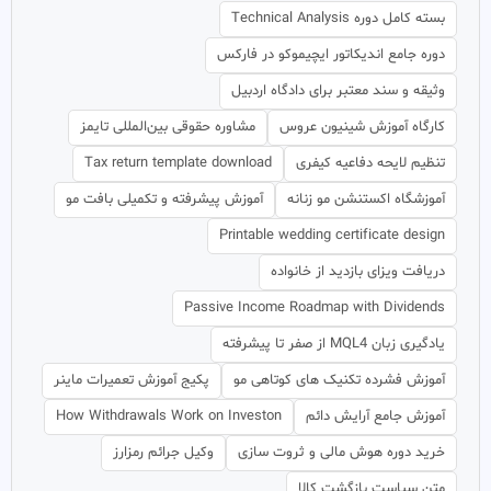
بسته کامل دوره Technical Analysis
دوره جامع اندیکاتور ایچیموکو در فارکس
وثیقه و سند معتبر برای دادگاه اردبیل
کارگاه آموزش شینیون عروس
مشاوره حقوقی بین‌المللی تایمز
تنظیم لایحه دفاعیه کیفری
Tax return template download
آموزشگاه اکستنشن مو زنانه
آموزش پیشرفته و تکمیلی بافت مو
Printable wedding certificate design
دریافت ویزای بازدید از خانواده
Passive Income Roadmap with Dividends
یادگیری زبان MQL4 از صفر تا پیشرفته
آموزش فشرده تکنیک های کوتاهی مو
پکیج آموزش تعمیرات ماینر
آموزش جامع آرایش دائم
How Withdrawals Work on Investon
خرید دوره هوش مالی و ثروت سازی
وکیل جرائم رمزارز
متن سیاست بازگشت کالا