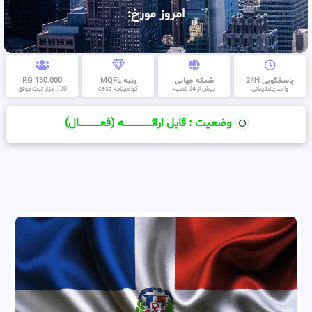
امروز مورخ:
پاسخگویی 24H
شبکه جهانی
رتبه MQFL
130.000 RG
واحد پشتیبانی
بیش از 34 شعبه
گواهینامه cess
130 هزار ثبت موفق
وضعیت : قابل ارائــــــــــــــــــــه (فعـــــــــــــــال)