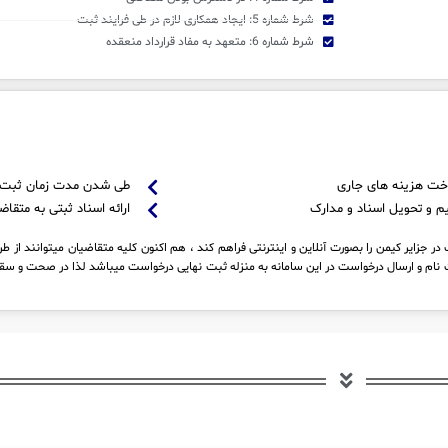
شرط شماره 5: ایجاد همکاری لازم در طی فرایند ثبت
شرط شماره 6: متعهد به مفاد قرارداد منعقده
خت هزینه های جاری
طی شدن مدت زمان ثبت
م و تحویل اسناد و مدارک
ارائه اسناد ثبتی به متقاض
 جزایر کیمن را بصورت آنلاین و اینترنتی فراهم کند ، هم اکنون کلیه متقاضیان میتوانند از ط
نام و ارسال درخواست در این سامانه به منزله ثبت نهایی درخواست میباشد لذا در صحت و سقم