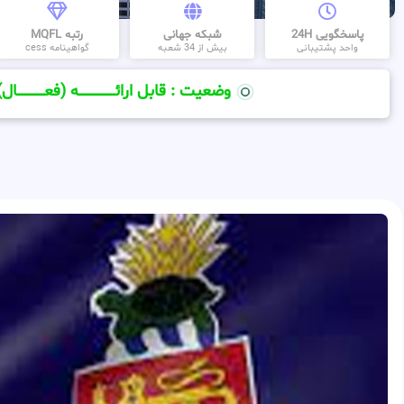
پاسخگویی 24H
شبکه جهانی
رتبه MQFL
واحد پشتیبانی
بیش از 34 شعبه
گواهینامه cess
وضعیت : قابل ارائــــــــــــــــــــه (فعـــــــــــــــال)