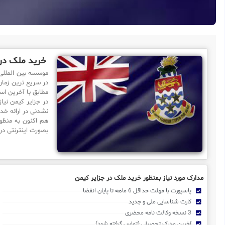
خرید ملک در 
موسسه بین الملل
در سریع ترین زمان 
مطابق با آخرین اس
در جزایر کیمن نی
نشدنی در ارائه خد
هم اکنون به منظو
بصورت اینترنتی در
مدارک مورد نیاز بمنظور خرید ملک در جزایر کیمن
پاسپورت با مهلت حداقل 6 ماهه تا پایان انقضا
کارت شناسایی ملی و جدید
3 نسخه وکالت نامه محضری
آخرین مدرک تحصیلی (تماس گرفته شود)