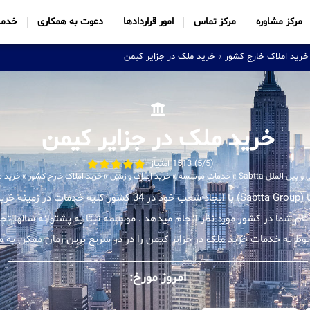
مرکز مشاوره
مرکز تماس
امور قراردادها
دعوت به همکاری
خدما
خرید املاک خارج کشور
»
خرید ملک در جزایر کیمن
خرید ملک در جزایر کیمن
(5/5) 1513 امتیاز
ن الملل Sabtta
»
خدمات موسسه
»
خرید املاک و زمین
»
خرید املاک خارج کشور
»
خرید م
موسسه بین المللی ثبتا (Sabtta Group) با ایجاد شعب خود در 34 کشور 
 تام شما در کشور مورد نظر انجام میدهد . موسسه ثبتا به پشتوانه سالها تجر
 به خدمات خرید ملک در جزایر کیمن را در در سریع ترین زمان ممکن به متق
امروز مورخ: