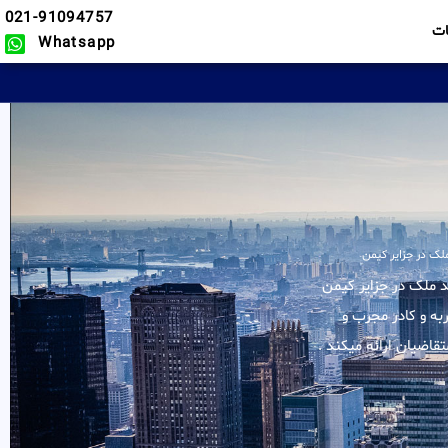
021-91094757
ت
Whatsapp
لک در جزایر کیمن
کلیه خدمات در زمینه خرید ملک در جزایر کیمن
به و کادر مجرب و
اضیان ارائه میکند .