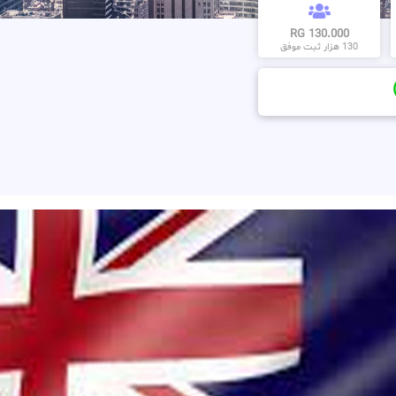
130.000 RG
130 هزار ثبت موفق