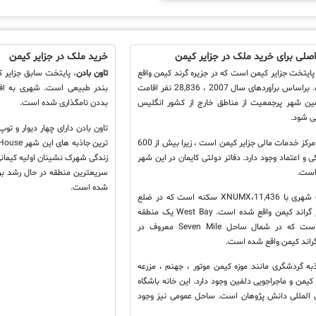
صلی برای خرید ملک در جزایر کیمن
خرید ملک در جزایر کیمن
ایتخت جزایر کیمن است که در جزیره گرند کیمن واقع
تاون بادن
، پایتخت سابق جزایر ک
شده است. براساس برآوردهای سال 2007 ، 28,836 نفر اقامت
بندر طبیعی است. شهری به افت
مین شهر پرجمعیت از مناطق خارج از کشور انگلیس
بددن نامگذاری شده است.
 شود.
تاون بادن دارای چهار دیوار و تو
جورج تاون مرکز خدمات مالی جزایر کیمن است ، زیرا بیش از 600
 و اعتماد وجود دارد. دفاتر دولتی کایمان در این شهر
است.
سریعترین منطقه در حال رشد بر
شده است.
شهری با 11,436،XNUMX سکنه است که در ضلع
غربی جزایر گراند کیمن واقع شده است. West Bay یک منطقه
مسکونی است که در شمال ساحل Seven Mile معروف در
گراند کیمن واقع شده است.
ه گردشگری مانند موزه کیمن موتور ، جهنم ، مزرعه
من و ماجراجویی دلفین وجود دارد. این خانه باشگاه
ن المللی دانش پژوهان است. ساحل عمومی نیز وجود