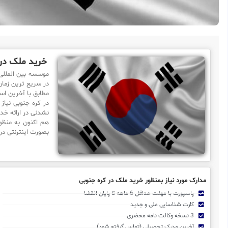
خرید ملک در 
موسسه بین الملل
در سریع ترین زمان
مطابق با آخرین اس
در کره جنوبی نیا
نشدنی در ارائه خد
هم اکنون به منظو
بصورت اینترنتی در
مدارک مورد نیاز بمنظور خرید ملک در کره جنوبی
پاسپورت با مهلت حداقل 6 ماهه تا پایان انقضا
کارت شناسایی ملی و جدید
3 نسخه وکالت نامه محضری
آخرین مدرک تحصیلی (تماس گرفته شود)