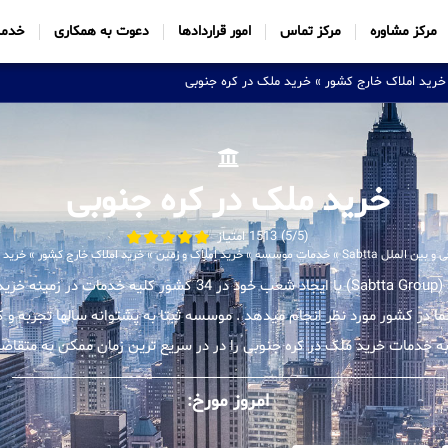
مرکز مشاوره
مرکز تماس
امور قراردادها
دعوت به همکاری
خدما
خرید املاک خارج کشور
»
خرید ملک در کره جنوبی
خرید ملک در کره جنوبی
(5/5) 1513 امتیاز
ین الملل Sabtta
»
خدمات موسسه
»
خرید املاک و زمین
»
خرید املاک خارج کشور
»
خرید م
موسسه بین المللی ثبتا (Sabtta Group) با ایجاد شعب خود در 34 کشور ک
شما در کشور مورد نظر انجام میدهد . موسسه ثبتا به پشتوانه سالها تجربه 
به خدمات خرید ملک در کره جنوبی را در در سریع ترین زمان ممکن به متقاضیا
امروز مورخ: