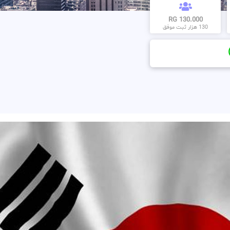
130.000 RG
130 هزار ثبت موفق