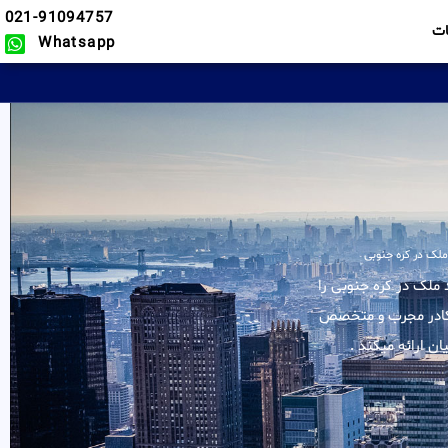
021-91094757
ت
Whatsapp
لک در کره جنوبی
لیه خدمات در زمینه خرید ملک در کره جنوبی را
و کادر مجرب و متخصص
ن ارائه میکند .