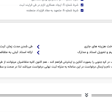
شرط شماره 5: ایجاد همکاری لازم در طی فرایند ثبت
شرط شماره 6: متعهد به مفاد قرارداد منعقده
خت هزینه های جاری
طی شدن مدت زمان ثبت
م و تحویل اسناد و مدارک
ارائه اسناد ثبتی به متقاض
ر کره جنوبی را بصورت آنلاین و اینترنتی فراهم کند ، هم اکنون کلیه متقاضیان میتوانند از ط
نام و ارسال درخواست در این سامانه به منزله ثبت نهایی درخواست میباشد لذا در صحت و سقم