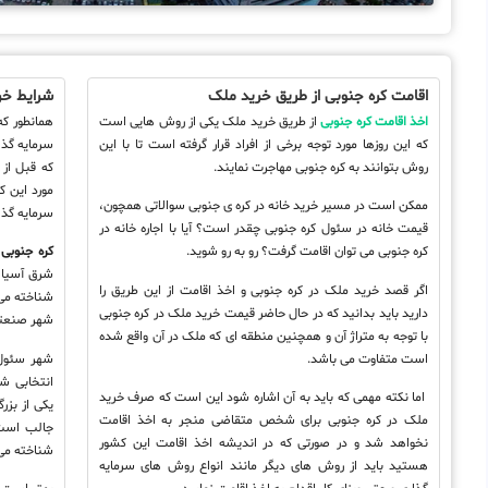
اقامت کره جنوبی از طریق خرید ملک
شرایط خر
اخذ اقامت کره جنوبی
از طریق خرید ملک یکی از روش هایی است
همانطور که
که این روزها مورد توجه برخی از افراد قرار گرفته است تا با این
سرمایه گذا
روش بتوانند به کره جنوبی مهاجرت نمایند.
که قبل از
مورد این ک
ممکن است در مسیر خرید خانه در کره ی جنوبی سوالاتی همچون،
سرمایه گذا
قیمت خانه در سئول کره جنوبی چقدر است؟ آیا با اجاره خانه در
کره جنوبی می توان اقامت گرفت؟ رو به رو شوید.
کره جنوبی
ک
شرق آسیا ق
اگر قصد خرید ملک در کره جنوبی و اخذ اقامت از این طریق را
شناخته می
دارید باید بدانید که در حال حاضر قیمت خرید ملک در کره جنوبی
شهر صنعت
با توجه به متراژ آن و همچنین منطقه ای که ملک در آن واقع شده
است متفاوت می باشد.
اما نکته مهمی که باید به آن اشاره شود این است که صرف خرید
یکی از بز
ملک در کره جنوبی برای شخص متقاضی منجر به اخذ اقامت
جالب است 
نخواهد شد و در صورتی که در اندیشه اخذ اقامت این کشور
شناخته می
هستید باید از روش های دیگر مانند انواع روش های سرمایه