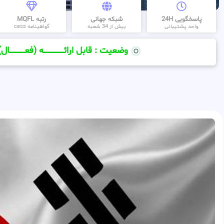
پاسخگویی 24H
شبکه جهانی
رتبه MQFL
واحد پشتیبانی
بیش از 34 شعبه
گواهینامه cess
وضعیت : قابل ارائــــــــــــــــــــه (فعـــــــــــــــال)