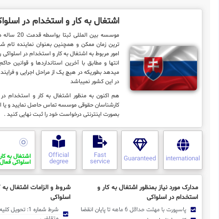
اشتغال به کار و استخدام در اسلوا
موسسه بین المللی 
ترین زمان ممکن و همچنین بعنوان نماینده تام شم
امور مربوط به اشتغال به کار و استخدام در اسلواکی را ب
انتها و مطابق با آخرین استانداردها و قوانین حاکم
میدهد بطوریکه در هیچ یک از مراحل اجرایی و فرایند ک
در این کشور نمیباشد
هم اکنون به منظور اشتغال به کار و استخدام در ا
کارشناسان حقوقی موسسه تماس حاصل نمایید و یا ا
بصورت اینترنتی درخواست خود را ثبت نهایی کنید .
Official
Fast
اشتغال به کار
Guaranteed
international
degree
service
اسلواکی فعال 
مدارک مورد نیاز بمنظور اشتغال به کار و
شروط و الزامات اشتغال به ک
استخدام در اسلواکی
اسلواکی
پاسپورت با مهلت حداقل 6 ماهه تا پایان انقضا
شرط شماره 1: تحوی
متقاضی