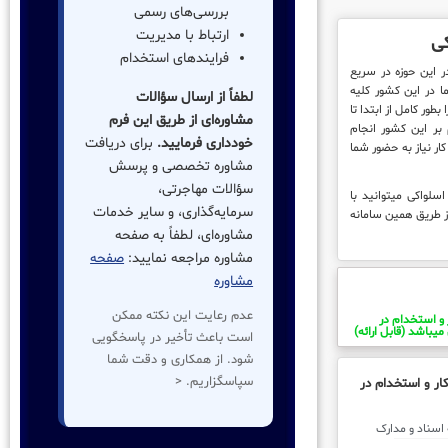
بررسی‌های رسمی
ارتباط با مدیریت
کی
فرایندهای استخدام
ثبتا بواسطه قدمت 20 ساله در این حوزه در سریع
ا در این کشور کلیه
لطفاً از ارسال سؤالات
طور کامل از ابتدا تا
مشاوره‌ای از طریق این فرم
 بر این کشور انجام
خودداری فرمایید.
برای دریافت
ار نیاز به حضور شما
مشاوره تخصصی و پرسش
سؤالات مهاجرتی،
سلواکی میتوانید با
سرمایه‌گذاری، و سایر خدمات
ز طریق همین سامانه
مشاوره‌ای، لطفاً به صفحه
مشاوره مراجعه نمایید:
صفحه
مشاوره
عدم رعایت این نکته ممکن
 و استخدام در
میباشد (قابل ارائه)
است باعث تأخیر در پاسخگویی
شود. از همکاری و دقت شما
سپاسگزاریم. <
ار و استخدام در
ل کلیه اسناد و مدارک