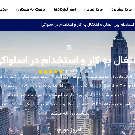
مرکز مشاوره
مرکز تماس
امور قراردادها
دعوت به همکاری
خدما
استخدام بین المللی
»
اشتغال به کار و استخدام در اسلواکی
تغال به کار و استخدام در اسلواک
(5/5) 1513 امتیاز
ل Sabtta
»
خدمات موسسه
»
استخدام بین الملل
»
استخدام بین المللی
»
اشتغال به کا
موسسه بین المللی ثبتا (Sabtta Group) با ایجاد شعب خود در 34 کشور 
ان نماینده تام شما در کشور مورد نظر انجام میدهد . موسسه ثبتا به پشتوانه 
مور مربوط به خدمات اشتغال به کار و استخدام در اسلواکی را در در سریع
متقاضیان ارائه میکند .
امروز مورخ: