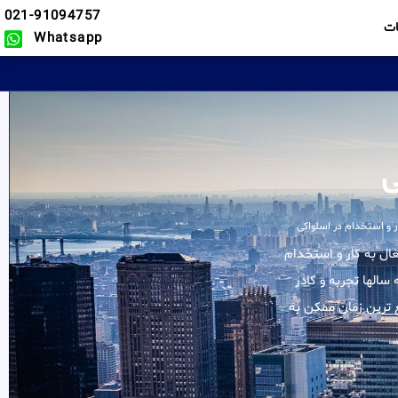
021-91094757
ت
Whatsapp
ی
ر و استخدام در اسلواکی
کلیه خدمات در زمینه اشتغال به کار و استخدام
سالها تجربه و کادر
 ترین زمان ممکن به