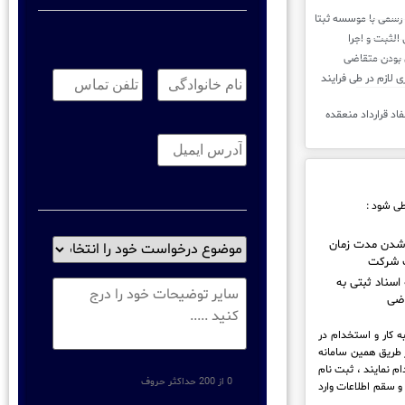
نام
تلفن
خانوادگی:
*
تماس:
*
د همکاری لازم در طی فرایند
ایمیل
*
طی شود :
موضوع
شدن مدت زمان
 شرکت
درخواست
خود
 اسناد ثبتی به
توضیحات
را
ضی
انتخاب
نماید
*
ه کار و استخدام در
ز طریق همین سامانه
م نمایند ، ثبت نام
0 از 200 حداکثر حروف
و سقم اطلاعات وارد