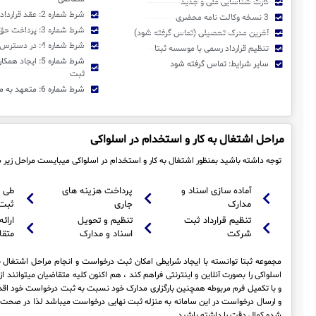
کارت شناسایی ملی و جدید
شرط شماره 2: عقد قرارداد رسمی با موسسه ثبتا
3 نسخه وکالت نامه محضری
شرط شماره 3: پرداخت حق الثبت و اجرا
آخرین مدرک تحصیلی (تماس گرفته شود)
شرط شماره 4: در دسترس بودن متقاضی
تنظیم قرارداد رسمی با موسسه ثبتا
شرط شماره 5: ایجا
سایر شرایط: تماس گرفته شود
ثبت
شرط شماره 6: متعهد به مفاد قرارداد منعقده
مراحل اشتغال به کار و استخدام در اسلواکی
توجه داشته باشید بمنظور اشتغال به کار و استخدام در اسلواکی میبایست مراحل زیر 
آماده سازی اسناد و
پرداخت هزینه های
طی 
مدارک
جاری
ثبت
تنظیم قرارداد ثبت
تنظیم و تحویل
ارائه
شرکت
اسناد و مدارک
متقا
مجموعه ثبتا توانسته با ایجاد شرایطی امکان ثبت درخواست و انجام مراحل اشتغال ب
اسلواکی را بصورت آنلاین و اینترنتی فراهم کند ، هم اکنون کلیه متقاضیان میتوانند ا
و با تکمیل فرم مربوطه همچنین بارگزاری مدارک خود نسبت به ثبت درخواست خود اقدا
و ارسال درخواست در این سامانه به منزله ثبت نهایی درخواست میباشد لذا در صحت 
شده کمال دقت را داشته باشید .