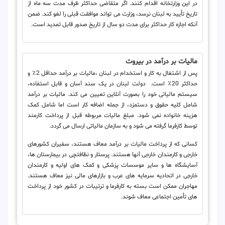
در این وزارتخانه اقدام کنند. اگر متقاضی حداکثر ظرف مدت سه ماه از
تاریخ تأیید به لبنان نرسد، وزارت می تواند موافقت قبلی را لغو کند. ضمن
آنکه اجازه کار حداکثر برای مدت دو سال از تاریخ صدور قابل تمدید است.
مالیات بر درآمد در بیروت
پس از اشتغال به کار و استخدام در لبنان ،مالیات بر درآمد حداقل 2٪ و
حداکثر 20٪ است. دولت لبنان در یک سند آسان و قابل استفاده،
سیستم مالیاتی خود را بصورت آنلاین تعیین می کند. مالیات بر درآمد
شامل کلیه حقوق و دستمزد، از جمله اضافه کار است اما شامل کمک
هزینه خانواده نمی شود. مبلغ مالیات مربوطه قبل از پرداخت کارمند
توسط کارفرما گرفته می شود و به سازمان مالیاتی ارسال می گردد.
کسانی که از پرداخت مالیات بر درآمد معاف هستند، سفیران کشورهای
خارجی و کارمندان خارجی آنها هستند. پرستار و نظافتچی در بیمارستان ها،
آسایشگاه ها و سایر موسسات پزشکی و کمک های اولیه و کارمندان
خارجی در اتحادیه سرمایه های عرب و بازارهای مالی نیز معاف هستند.
مهاجران ممکن است بسته به کارفرما و ترتیبات در کشور خود از پرداخت
های تأمین اجتماعی معاف شوند.