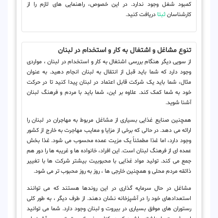
کمبود شغل وجود ندارد. در این خصوص، راهنمایی های لازم را از
کارشناسان
ثبتا
دریافت کنید.
تنوع مشاغل و اشتغال به کار و استخدام در لبنان
از سویی دیگر هنگام بررسی اشتغال به کار و استخدام در لبنان ، مواردی
وجود دارد که شما باید قبل از انتقال به لبنان انجام دهید. به عنوان
مثال، شما باید یک شرکت قابل اعتماد در لبنان پیدا کنید تا در حرکت
خود به شما کمک کند. علاوه بر این، شما باید با مردم و فرهنگ لبنان
آشنا شوید.
همچنین صنایع غذایی بسیاری از مشاغل مربوط به مهاجران در لبنان را
ارائه می دهد. در حالی که برخی از مزایا و معایب مهاجرت به خارج از کشور
وجود دارد، اما غذا مطمئناً یک مزیت عمده محسوب می شود. غذا بخش
عمده ای از فرهنگ لبنان است. این افراد، خانواده ها و غریبه ها را دور هم
جمع می کند. تولید مواد غذایی با محبوبیت بیشتر شرکت ها با تغییر
ذائقه مردم محلی و همچنین خارجی ها ، روز به روز محبوب تر می شود.
مشاغل در حال سرمایه گذاری در این روندها هستند که می توانند
استعدادهای خود را در آشپزخانه نشان دهند. از طرف دیگر ، به طور کلی
رستوران های موفق بسیاری در بیروت و لبنان وجود دارد. شما می توانید