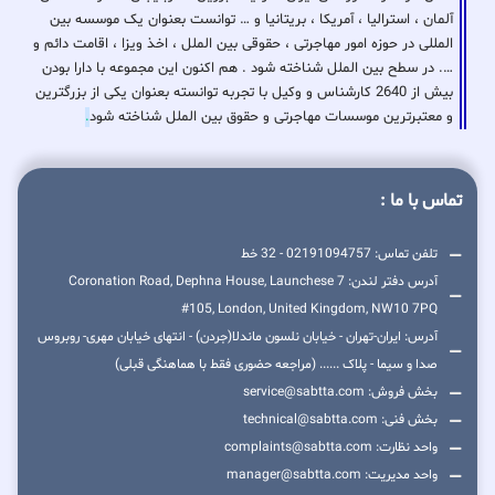
آلمان ، استرالیا ، آمریکا ، بریتانیا و … توانست بعنوان یک موسسه بین
المللی در حوزه امور مهاجرتی ، حقوقی بین الملل ، اخذ ویزا ، اقامت دائم و
…. در سطح بین الملل شناخته شود . هم اکنون این مجموعه با دارا بودن
بیش از 2640 کارشناس و وکیل با تجربه توانسته بعنوان یکی از بزرگترین
و معتبرترین موسسات مهاجرتی و حقوق بین الملل شناخته شود
.
تماس با ما :
تلفن تماس: 02191094757 - 32 خط
آدرس دفتر لندن: 7 Coronation Road, Dephna House, Launchese
#105, London, United Kingdom, NW10 7PQ
آدرس: ایران-تهران - خیابان نلسون ماندلا(جردن) - انتهای خیابان مهری- روبروس
صدا و سیما - پلاک ...... (مراجعه حضوری فقط با هماهنگی قبلی)
بخش فروش: service@sabtta.com
بخش فنی: technical@sabtta.com
واحد نظارت: complaints@sabtta.com
واحد مدیریت: manager@sabtta.com