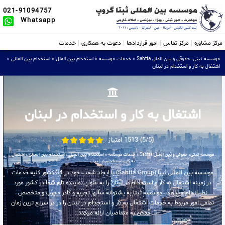
021-91094757
Whatsapp
مرکز مشاوره
مرکز تماس
امور قراردادها
دعوت به همکاری
خدمات
موسسه ثبتی، حقوقی و بین الملل Sabtta
»
خدمات موسسه
»
استخدام بین الملل
»
استخدام بین المللی
»
اشتغال به کار و استخدام در لبنان
اشتغال به کار و استخدام در لبنان
(5/5) 1513 امتیاز
موسسه ثبتی، حقوقی و بین الملل Sabtta
»
خدمات موسسه
»
استخدام بین الملل
»
استخدام بین المللی
»
اشتغال
به کار و استخدام در لبنان
موسسه بین المللی ثبتا (Sabtta Group) با ایجاد شعب خود در 34 کشور کلیه خدمات
در زمینه اشتغال به کار و استخدام در لبنان را به عنوان نماینده تام شما در کشور مورد
نظر انجام میدهد . موسسه ثبتا به پشتوانه سالها تجربه و کادر مجرب و متخصص
تمامی امور مربوط به خدمات اشتغال به کار و استخدام در لبنان را در در سریع ترین زمان
ممکن به متقاضیان ارائه میکند .