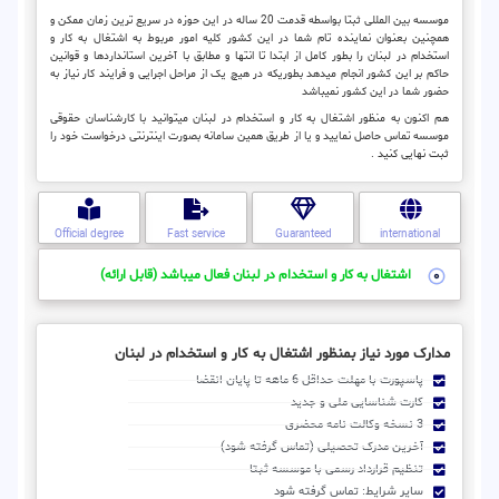
موسسه بین المللی ثبتا بواسطه قدمت 20 ساله در این حوزه در سریع ترین زمان ممکن و
همچنین بعنوان نماینده تام شما در این کشور کلیه امور مربوط به اشتغال به کار و
استخدام در لبنان را بطور کامل از ابتدا تا انتها و مطابق با آخرین استانداردها و قوانین
حاکم بر این کشور انجام میدهد بطوریکه در هیچ یک از مراحل اجرایی و فرایند کار نیاز به
حضور شما در این کشور نمیباشد
هم اکنون به منظور اشتغال به کار و استخدام در لبنان میتوانید با کارشناسان حقوقی
موسسه تماس حاصل نمایید و یا از طریق همین سامانه بصورت اینترنتی درخواست خود را
ثبت نهایی کنید .
Official degree
Fast service
Guaranteed
international
اشتغال به کار و استخدام در لبنان فعال میباشد (قابل ارائه)
مدارک مورد نیاز بمنظور اشتغال به کار و استخدام در لبنان
پاسپورت با مهلت حداقل 6 ماهه تا پایان انقضا
کارت شناسایی ملی و جدید
3 نسخه وکالت نامه محضری
آخرین مدرک تحصیلی (تماس گرفته شود)
تنظیم قرارداد رسمی با موسسه ثبتا
سایر شرایط: تماس گرفته شود