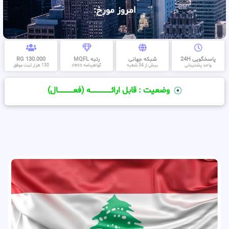
امروز مورخ:
پاسخگویی 24H
شبکه جهانی
رتبه MQFL
130.000 RG
واحد پشتیبانی
بیش از 34 شعبه
گواهینامه cess
130 هزار ثبت موفق
وضعیت : قابل ارائــــــــــــــــــــه (فعـــــــــــــــال)