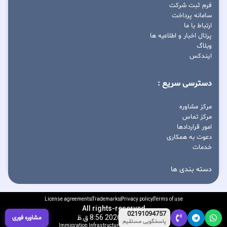
فرم ثبت شرکت
سامانه پرداخت
ارتباط با ما
پرتال اخبار و اطلاعیه ها
وبلاگ
ایندکس
دسترسی سریع :
مرکز مشاوره
مرکز تماس
امور قراردادها
دعوت به همکاری
خدمات
دسته بندی ها
License agreements
Trademarks
Privacy policy
Terms of use
All rights-reserved
02191094757
آگوست 7, 2026 8:56 ق.ظ
مشاوره فوری
پاسخگویی مستقیم
Immigration Infrastructure Development Center