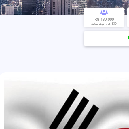
130.000 RG
130 هزار ثبت موفق