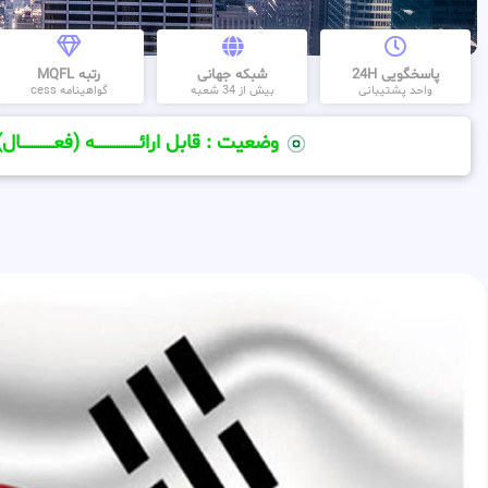
پاسخگویی 24H
شبکه جهانی
رتبه MQFL
واحد پشتیبانی
بیش از 34 شعبه
گواهینامه cess
وضعیت : قابل ارائــــــــــــــــــــه (فعـــــــــــــــال)