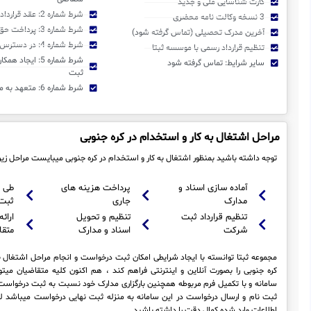
کارت شناسایی ملی و جدید
شرط شماره 2: عقد قرارداد رسمی با موسسه ثبتا
3 نسخه وکالت نامه محضری
شرط شماره 3: پرداخت حق الثبت و اجرا
آخرین مدرک تحصیلی (تماس گرفته شود)
شرط شماره 4: در دسترس بودن متقاضی
تنظیم قرارداد رسمی با موسسه ثبتا
شرط شماره 5: ایجا
سایر شرایط: تماس گرفته شود
ثبت
شرط شماره 6: متعهد به مفاد قرارداد منعقده
مراحل اشتغال به کار و استخدام در کره جنوبی
توجه داشته باشید بمنظور اشتغال به کار و استخدام در کره جنوبی میبایست مراحل زیر
آماده سازی اسناد و
پرداخت هزینه های
طی 
مدارک
جاری
ثبت
تنظیم قرارداد ثبت
تنظیم و تحویل
ارائه
شرکت
اسناد و مدارک
متقا
مجموعه ثبتا توانسته با ایجاد شرایطی امکان ثبت درخواست و انجام مراحل اشتغال ب
کره جنوبی را بصورت آنلاین و اینترنتی فراهم کند ، هم اکنون کلیه متقاضیان میت
سامانه و با تکمیل فرم مربوطه همچنین بارگزاری مدارک خود نسبت به ثبت درخواست 
ثبت نام و ارسال درخواست در این سامانه به منزله ثبت نهایی درخواست میباشد
اطلاعات وارد شده کمال دقت را داشته باشید .