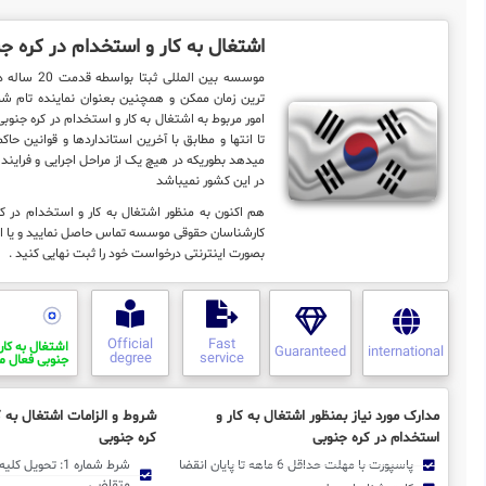
اشتغال به کار و استخدام در کره ج
موسسه بین المللی 
ترین زمان ممکن و همچنین بعنوان نماینده تام شم
امور مربوط به اشتغال به کار و استخدام در کره جنوبی ر
تا انتها و مطابق با آخرین استانداردها و قوانین حاک
میدهد بطوریکه در هیچ یک از مراحل اجرایی و فرایند ک
در این کشور نمیباشد
هم اکنون به منظور اشتغال به کار و استخدام در کره
کارشناسان حقوقی موسسه تماس حاصل نمایید و یا ا
بصورت اینترنتی درخواست خود را ثبت نهایی کنید .
Official
Fast
اشتغال به کار
Guaranteed
international
degree
service
جنوبی فعال می
مدارک مورد نیاز بمنظور اشتغال به کار و
شروط و الزامات اشتغال به ک
استخدام در کره جنوبی
کره جنوبی
پاسپورت با مهلت حداقل 6 ماهه تا پایان انقضا
شرط شماره 1: تحوی
متقاضی