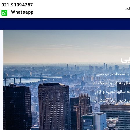
021-91094757
ت
Whatsapp
بی
 و استخدام در کره جنوبی
کلیه خدمات در زمینه اشتغال به کار و استخدام
 سالها تجربه و کادر
ع ترین زمان ممکن به