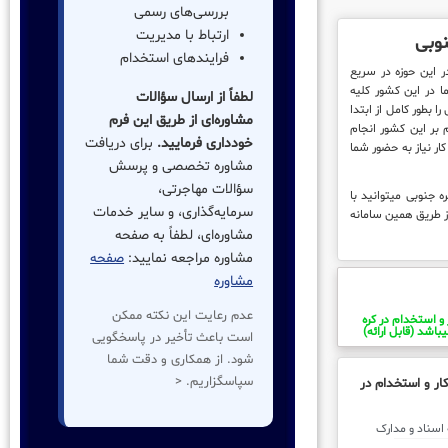
بررسی‌های رسمی
ارتباط با مدیریت
نوبی
فرایندهای استخدام
ثبتا بواسطه قدمت 20 ساله در این حوزه در سریع
ا در این کشور کلیه
لطفاً از ارسال سؤالات
ا بطور کامل از ابتدا
مشاوره‌ای از طریق این فرم
م بر این کشور انجام
خودداری فرمایید.
برای دریافت
ار نیاز به حضور شما
مشاوره تخصصی و پرسش
سؤالات مهاجرتی،
 جنوبی میتوانید با
سرمایه‌گذاری، و سایر خدمات
ز طریق همین سامانه
مشاوره‌ای، لطفاً به صفحه
مشاوره مراجعه نمایید:
صفحه
مشاوره
عدم رعایت این نکته ممکن
 و استخدام در کره
باشد (قابل ارائه)
است باعث تأخیر در پاسخگویی
شود. از همکاری و دقت شما
سپاسگزاریم. <
ار و استخدام در
ل کلیه اسناد و مدارک