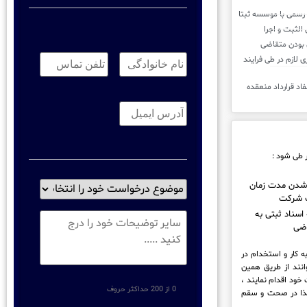
نام
تلفن
خانوادگی:
*
تماس:
*
د همکاری لازم در طی فرایند
ایمیل
*
 طی شود :
موضوع
شدن مدت زمان
 شرکت
درخواست
خود
 اسناد ثبتی به
توضیحات
را
ضی
انتخاب
نماید
*
ه کار و استخدام در
وانند از طریق همین
خود اقدام نمایند ،
0 از 200 حداکثر حروف
 لذا در صحت و سقم