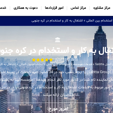
مرکز مشاوره
مرکز تماس
امور قراردادها
دعوت به همکاری
خدما
استخدام بین المللی
»
اشتغال به کار و استخدام در کره جنوبی
غال به کار و استخدام در کره جنو
(5/5) 1513 امتیاز
 Sabtta
»
خدمات موسسه
»
استخدام بین الملل
»
استخدام بین المللی
»
اشتغال به کار
موسسه بین المللی ثبتا (Sabtta Group) با ایجاد شعب خود در 34 کشور 
وان نماینده تام شما در کشور مورد نظر انجام میدهد . موسسه ثبتا به پشتوانه
ور مربوط به خدمات اشتغال به کار و استخدام در کره جنوبی را در در سری
متقاضیان ارائه میکند .
امروز مورخ: