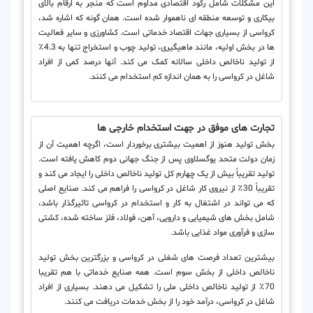
این مشکلات شامل رکود اقتصادی مداوم است که منجر به ارقام بالای
بیکاری و توسعه منطقه ای ناهموار شده است. همان گونه که اشاره شد،
کرواسی از بسیاری جهات اقتصاد خدماتی است. کشاورزی و سایر فعالیت
ها در بخش اولیه، مانند ماهیگیری، تولید چوب و استخراج تنها به 4.3٪
از تولید ناخالص داخلی سالانه کمک می کند. آنها درصد كمی از افراد
شاغل در كرواسی را به همان اندازه كم استخدام می كنند.
تجارت های موفق در جهت استخدام خارجی ها
بخش تولید هنوز از اهمیت بیشتری برخوردار است، اگرچه اهمیت آن از
زمان دولت متحد یوگسلاوی پس از جنگ جهانی دوم کاهش یافته است.
تولید تقریباً بیش از یک چهارم کل تولید ناخالص داخلی را ایجاد می کند و
تقریباً 30٪ از نیروی کار شاغل در کرواسی را فراهم می کند. صنایع اصلی
که می تواند در اشتغال به کار و استخدام در کرواسی تاثیرگذار باشد،
شامل بخش های شیمیایی و دارویی، آهن، فولاد، فلز ساخته شده، کشتی
سازی و فرآوری مواد غذایی باشد.
بیشترین تعداد فرصت های شغلی در کرواسی و بزرگترین بخش تولید
ناخالص داخلی از بخش سوم است. همه صنایع خدماتی با هم تقریبا
70٪ از تولید ناخالص داخلی ملی را تشکیل می دهند. بسیاری از افراد
شاغل در کرواسی، درآمد خود را از بخش خدمات دریافت می کنند.