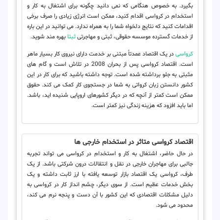
بگیرد. به خصوص هنگامی که نمی دانید چگونه برای اشتغال به کار و
استخدام در کرواسی اقدام کنید، ممکن است انرژی زیادی را صرف برخی
اقدامات کنید که نتایج دلخواه شما را به همراه ندارد. می توانید در این باره
از خدمات گسترده موسسه حقوقی، ثبتی و مهاجرتی
ثبتا
بهره مند شوید.
کرواسی
در یک اقتصاد عمدتاً مبتنی بر خدمت دارای نیروی کار بسیار ماهر
است. اقتصاد کرواسی پس از بحران 2008 در تلاش است و گام های
مثبتی به جلو برداشته شده است. توجه داشته باشید که برای کار در این
کشور دانستن زبان کرواتی به شما در جستجوی کار کمک می کند. حقوق
ممکن است کمتر از آنچه که در دیگر کشورهای اروپایی شنیده اید، باشد.
اما باید افزود که هزینه زندگی نیز کمتر است.
اقتصاد کرواسی متاثر در استخدام خارجی ها
در حال حاضر، اشتغال به کار و استخدام در کرواسی می تواند تجربه
جالبی برای مهاجران خارجی در نقل و انتقالات درون شرکتی باشد. از یک
طرف، کرواسی یک اقتصاد بازار توسعه یافته با ارز ثابت داشته و یک
بخش خدمات عظیم است. از سوی دیگر، چشم انداز کار در کرواسی به
دلیل مشکلات اقتصادی که این کشور با آن دست و پنجه نرم می کند،
محدود می شود.