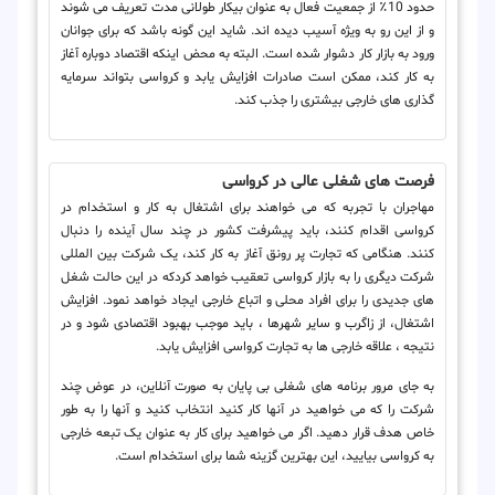
حدود 10٪ از جمعیت فعال به عنوان بیکار طولانی مدت تعریف می شوند
و از این رو به ویژه آسیب دیده اند. شاید این گونه باشد که برای جوانان
ورود به بازار کار دشوار شده است. البته به محض اینکه اقتصاد دوباره آغاز
به کار کند، ممکن است صادرات افزایش یابد و کرواسی بتواند سرمایه
گذاری های خارجی بیشتری را جذب کند.
فرصت های شغلی عالی در کرواسی
مهاجران با تجربه که می خواهند برای اشتغال به کار و استخدام در
کرواسی اقدام کنند، باید پیشرفت کشور در چند سال آینده را دنبال
کنند. هنگامی که تجارت پر رونق آغاز به کار کند، یک شرکت بین المللی
شرکت دیگری را به بازار کرواسی تعقیب خواهد کردکه در این حالت شغل
های جدیدی را برای افراد محلی و اتباع خارجی ایجاد خواهد نمود. افزایش
اشتغال، از زاگرب و سایر شهرها ، باید موجب بهبود اقتصادی شود و در
نتیجه ، علاقه خارجی ها به تجارت کرواسی افزایش یابد.
به جای مرور برنامه های شغلی بی پایان به صورت آنلاین، در عوض چند
شرکت را که می خواهید در آنها کار کنید انتخاب کنید و آنها را به طور
خاص هدف قرار دهید. اگر می خواهید برای کار به عنوان یک تبعه خارجی
به کرواسی بیایید، این بهترین گزینه شما برای استخدام است.