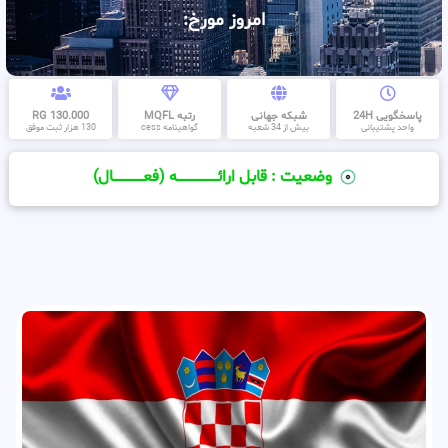
امروز مورخ:
پاسخگویی 24H
شبکه جهانی
رتبه MQFL
130.000 RG
واحد پشتیبانی
بیش از 34 شعبه
گواهینامه cess
130 هزار ثبت موفق
وضعیت : قابل ارائــــــــــــــــــــه (فعـــــــــــــــال)