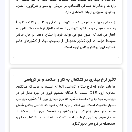
واردات و صادرات مشاغل اقتصادی در اتریش، بوسنی و هرزگوین، آلمان،
ایتالیا و اسلوونی ارتباط اقتصادی دارد.
از بعضی جهات ، افرادی که در کرواسی زندگی و کار می کنند، تقریباً
وضعیت خوبی دارند. کشور کرواسی از جمله مناطق ثروتمند یوگسلاوی به
شمار می آمد که هنوز هم می تواند خود را نشان دهد. در حال حاضر
متوسط درآمد در این کشور همچنان از بسیاری دیگر از کشورهای عضو
اتحادیه اروپا بیشتر و قابل توجه است.
تاثیر نرخ بیکاری در اشتغال به کار و استخدام در کرواسی
اما باید افزود که نرخ بیکاری کرواسی 16.4٪ است، در حالی که میانگین
اتحادیه اروپا 8.9٪ است. اما هنگام تصمیم گیری در مورد محل کار در
کرواسی، باید به یاد داشته باشید که نرخ بیکاری بین 21 کشور، کرواسی
بسیار متفاوت است. این نکته را باید اشاره نمود که شانس یافتن شغل
مناسب در بخش های شمالی این کشور و یا قسمت های ساحلی بیشتر از
مناطق جنوبی و شرقی کرواسی است که توانسته است بر اشتغال به کار و
استخدام در کرواسی تاثیر گذارد.