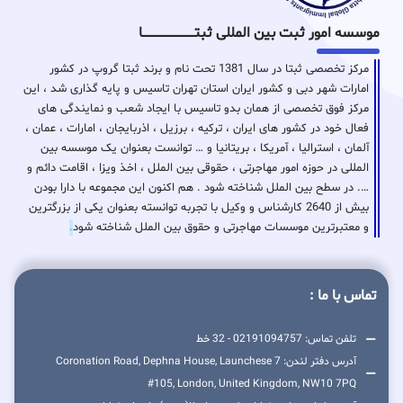
موسسه امور ثبت بین المللی ثبتـــــــــــــــــــــــــــــا
مرکز تخصصی ثبتا در سال 1381 تحت نام و برند ثبتا گروپ در کشور
امارات شهر دبی و کشور ایران استان تهران تاسیس و پایه گذاری شد ، این
مرکز فوق تخصصی از همان بدو تاسیس با ایجاد شعب و نمایندگی های
فعال خود در کشور های ایران ، ترکیه ، برزیل ، اذربایجان ، امارات ، عمان ،
آلمان ، استرالیا ، آمریکا ، بریتانیا و … توانست بعنوان یک موسسه بین
المللی در حوزه امور مهاجرتی ، حقوقی بین الملل ، اخذ ویزا ، اقامت دائم و
…. در سطح بین الملل شناخته شود . هم اکنون این مجموعه با دارا بودن
بیش از 2640 کارشناس و وکیل با تجربه توانسته بعنوان یکی از بزرگترین
و معتبرترین موسسات مهاجرتی و حقوق بین الملل شناخته شود
.
تماس با ما :
تلفن تماس: 02191094757 - 32 خط
آدرس دفتر لندن: 7 Coronation Road, Dephna House, Launchese
#105, London, United Kingdom, NW10 7PQ