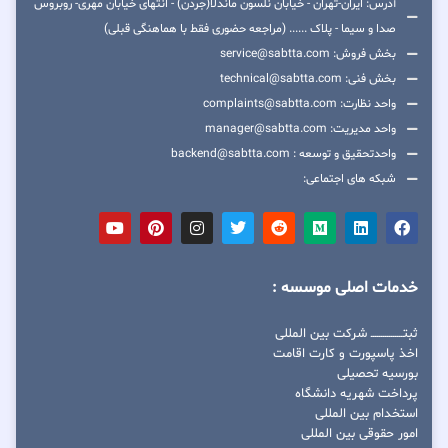
آدرس: ایران-تهران - خیابان نلسون ماندلا(جردن) - انتهای خیابان مهری- روبروس
صدا و سیما - پلاک ...... (مراجعه حضوری فقط با هماهنگی قبلی)
بخش فروش: service@sabtta.com
بخش فنی: technical@sabtta.com
واحد نظارت: complaints@sabtta.com
واحد مدیریت: manager@sabtta.com
واحدتحقیق و توسعه : backend@sabtta.com
شبکه های اجتماعی:
خدمات اصلی موسسه :
ثبتــــــــــــــــ شرکت بین المللی
اخذ پاسپورت و کارت اقامت
بورسیه تحصیلی
پرداخت شهریه دانشگاه
استخدام بین المللی
امور حقوقی بین المللی