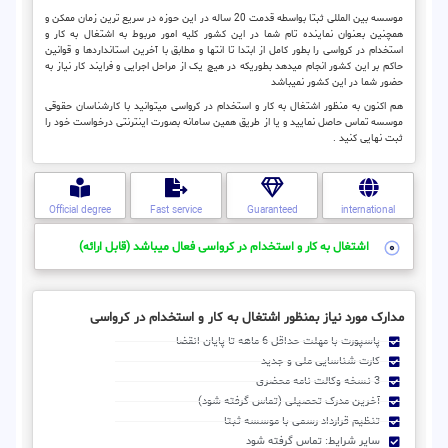
موسسه بین المللی ثبتا بواسطه قدمت 20 ساله در این حوزه در سریع ترین زمان ممکن و
همچنین بعنوان نماینده تام شما در این کشور کلیه امور مربوط به اشتغال به کار و
استخدام در کرواسی را بطور کامل از ابتدا تا انتها و مطابق با آخرین استانداردها و قوانین
حاکم بر این کشور انجام میدهد بطوریکه در هیچ یک از مراحل اجرایی و فرایند کار نیاز به
حضور شما در این کشور نمیباشد
هم اکنون به منظور اشتغال به کار و استخدام در کرواسی میتوانید با کارشناسان حقوقی
موسسه تماس حاصل نمایید و یا از طریق همین سامانه بصورت اینترنتی درخواست خود را
ثبت نهایی کنید .
Official degree
Fast service
Guaranteed
international
اشتغال به کار و استخدام در کرواسی فعال میباشد (قابل ارائه)
مدارک مورد نیاز بمنظور اشتغال به کار و استخدام در کرواسی
پاسپورت با مهلت حداقل 6 ماهه تا پایان انقضا
کارت شناسایی ملی و جدید
3 نسخه وکالت نامه محضری
آخرین مدرک تحصیلی (تماس گرفته شود)
تنظیم قرارداد رسمی با موسسه ثبتا
سایر شرایط: تماس گرفته شود