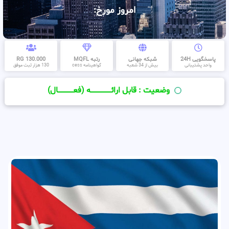
امروز مورخ:
پاسخگویی 24H
شبکه جهانی
رتبه MQFL
130.000 RG
واحد پشتیبانی
بیش از 34 شعبه
گواهینامه cess
130 هزار ثبت موفق
وضعیت : قابل ارائــــــــــــــــــــه (فعـــــــــــــــال)