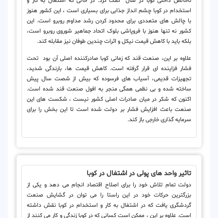
ناخالص داخلی کوبا در سال کمک کرد. در حالی که اشتغال به کار و
استخدام در کوبا چشم انداز جذابی برای بسیاری است ، این کشور هنوز
با چالش های متعددی برای محدود کردن رشد مداوم روبرو است. این
کشور نه تنها هنوز با فروپاشی بلوک اتحاد جماهیر شوروی روبرو است،
بلکه باید با کاهش قیمت نیکل و اثرات چندین طوفان نیز مقابله کند.
علاوه بر این، صنعت قند که زمانی کوبا صادرکننده اصلی آن بود تحت
فشار فزاینده ای قرار گرفته است. کاهش قیمت ها، بارندگی شدید،
تجهیزات قدیمی، آسیاب های فرسوده که بیش از شصت سال پیش
ساخته شده و بی نظمی همگی منجر به افول صنعت قند شده است.
اکنون که شکر در میان صادرات اصلی کشور نیست ، شکست های این
صنعت باعث افزایش فشار بر دولت شده است تا این بخش را برای
سرمایه گذاری خارجی باز کند.
تاثیر واحد های پولی در اشتغال در کوبا
دولت تمام تلاش خود را برای اصلاح اقتصاد انجام می دهد و یکی از
بزرگترین حرکات خود در این راستا را می توان در گشایش صنعت
گردشگری یافت که در اشتغال به کار و استخدام در کوبا نقش داشته
است. علاوه بر این ، ممکن است کسانی که در کوبا زندگی و کار می کنند از