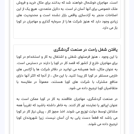
است. مهاجران خوشحال خواهند شد که بدانند برای مثال خرید و فروش
ملک خصوصی برای آنها آسان تر است. به دلایل متعددی، هیچ یک از این
اصلاحات منجر به آزادسازی واقعی بازار نشده است و محدودیت های
زیادی وجود دارد که هنوز شرکت ها را از سرمایه گذاری و مهاجران در کوبا
باز می دارد.
یافتن شغل راحت در صنعت گردشگری
با این وجود ، هنوز فرصتهای شغلی و اشتغال به کار و استخدام در کوبا
برای مهاجران خارج از کشور که قصد کار در کوبا را دارند در دسترس است.
به عنوان مثال، شما همیشه می توانید در دفاتر شرکت ها یا آژانس های
خارجی مستقر در کوبا کار پیدا کنید. با این حال ، از آنجا که اکثر آنها دارای
منافع مشترک با شرکت های کوبا هستند، معمولاً در مقایسه با
متقاضیان کوبا ترجیح داده می شود.
در صنعت گردشگری، مهاجران علاقمند به کار در کوبا ممکن است به
عنوان اپراتور یا نماینده تور کار کنند. به خاطر داشته باشید که تقریباً همه
مشاغل توسط دولت توزیع می شوند. اخذ مجوز کار ، پیش نیاز کار در کوبا
می باشد که قطعاً دست یابی به آن آسان نیست. زیرا شهروندان کوبا
ترجیح داده می شوند.