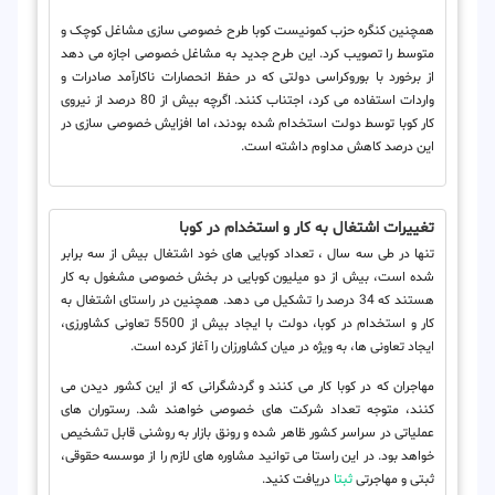
همچنین کنگره حزب کمونیست کوبا طرح خصوصی سازی مشاغل کوچک و
متوسط ​​را تصویب کرد. این طرح جدید به مشاغل خصوصی اجازه می دهد
از برخورد با بوروکراسی دولتی که در حفظ انحصارات ناکارآمد صادرات و
واردات استفاده می کرد، اجتناب کنند. اگرچه بیش از 80 درصد از نیروی
کار کوبا توسط دولت استخدام شده بودند، اما افزایش خصوصی سازی در
این درصد کاهش مداوم داشته است.
تغییرات اشتغال به کار و استخدام در کوبا
تنها در طی سه سال ، تعداد کوبایی های خود اشتغال بیش از سه برابر
شده است، بیش از دو میلیون کوبایی در بخش خصوصی مشغول به کار
هستند که 34 درصد را تشکیل می دهد. همچنین در راستای اشتغال به
کار و استخدام در کوبا، دولت با ایجاد بیش از 5500 تعاونی کشاورزی،
ایجاد تعاونی ها، به ویژه در میان کشاورزان را آغاز کرده است.
مهاجران که در کوبا کار می کنند و گردشگرانی که از این کشور دیدن می
کنند، متوجه تعداد شرکت های خصوصی خواهند شد. رستوران های
عملیاتی در سراسر کشور ظاهر شده و رونق بازار به روشنی قابل تشخیص
خواهد بود. در این راستا می توانید مشاوره های لازم را از موسسه حقوقی،
ثبتی و مهاجرتی
ثبتا
دریافت کنید.