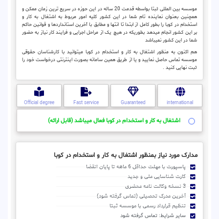
موسسه بین المللی ثبتا بواسطه قدمت 20 ساله در این حوزه در سریع ترین زمان ممکن و
همچنین بعنوان نماینده تام شما در این کشور کلیه امور مربوط به اشتغال به کار و
استخدام در کوبا را بطور کامل از ابتدا تا انتها و مطابق با آخرین استانداردها و قوانین حاکم
بر این کشور انجام میدهد بطوریکه در هیچ یک از مراحل اجرایی و فرایند کار نیاز به حضور
شما در این کشور نمیباشد
هم اکنون به منظور اشتغال به کار و استخدام در کوبا میتوانید با کارشناسان حقوقی
موسسه تماس حاصل نمایید و یا از طریق همین سامانه بصورت اینترنتی درخواست خود را
ثبت نهایی کنید .
Official degree
Fast service
Guaranteed
international
اشتغال به کار و استخدام در کوبا فعال میباشد (قابل ارائه)
مدارک مورد نیاز بمنظور اشتغال به کار و استخدام در کوبا
پاسپورت با مهلت حداقل 6 ماهه تا پایان انقضا
کارت شناسایی ملی و جدید
3 نسخه وکالت نامه محضری
آخرین مدرک تحصیلی (تماس گرفته شود)
تنظیم قرارداد رسمی با موسسه ثبتا
سایر شرایط: تماس گرفته شود