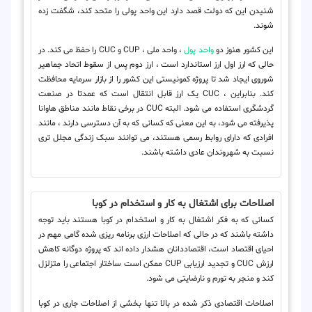
شنیدن این که دولت قصد دارد این واحد پولی را متحد کند، شگفت زده
شوند.
این کشور هنوز دو
واحد پول
، واحد ملی ، CUP و CUC را حفظ می کند. در
حالی که ارز اول ارز استاندارد است ، ارز دوم پس از سقوط اتحاد جماهیر
شوروی ایجاد شد تا پروژه کمونیستی این کشور را از بازار سرمایه محافظت
کند. بنابراین ، CUC یک ارز قابل انتقال است که عمدتا در صنعت
گردشگری استفاده می شود. البته CUC در برخی نقاط مانند مناطق هاوانا
پذیرفته می شود، به این معنی که کسانی که به آن دسترسی دارند ، مانند
افرادی که دارای روابط رسمی هستند، می توانند سبک زندگی مجلل تری
نسبت به شهروندان عادی داشته باشند.
اصلاحات برای اشتغال به کار و استخدام در کوبا
کسانی که به فکر اشتغال به کار و استخدام در کوبا هستند باید توجه
داشته باشند که در حالی که اصلاحات ارزی برنامه ریزی شده گامی مهم در
احیای اقتصاد است، اقتصاددانان هشدار داده اند که پروژه دوگانه کاهش
ارزش CUC و تجدید ارزیابی CUP ممکن است ساختار اجتماعی را متزلزل
کند و منجر به تورم و نارضایتی می شود.
اصلاحات اقتصادی ذکر شده در بالا تنها بخشی از اصلاحات جاری در کوبا