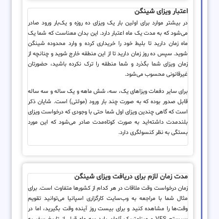
اعتبار ویزای شینگن
در بیشتر موارد برای اولین بار یک ویزای ده روزه و یک‌بار ورود صادر
می‌شود که به مدت یک ماه اعتبار دارد. این بدان معناست که شما یک
ماه زمان دارید تا بلیط خود را خریداری کرده و وارد محدوده شینگن
شوید. سپس ده روز زمان دارید تا از این منطقه خارج شوید و چنانچه از
زمان ویزای شما بگذرد و شما منطقه را ترک نکرده باشید، حضورتان
غیرقانونی محسوب می‌شود.
برای سایر دفعات ویزاهای یک، سه، شش ماهه و یک ساله و سه ساله
قابل صدور بوده که به صورت چند بار ورود (مولتی) است. شایان ذکر
است که گاهی چندین ویزای اول شما حتی با وجودی که درخواست ویزای
بلندمدت داشته‌اید به صورت کوتاه‌مدت صادر می‌شود که این مورد
بستگی به نظر کنسولگری دارد.
مدت زمان لازم برای دریافت ویزای شینگن
زمان درخواست وقت ملاقات در هر کدام از کشورها متفاوت است. برای
مثال شما با مراجعه به وب‌سایت کارگزاری اسپانیا می‌توانید تقویم
وقت‌ها را مشاهده کنید و برای بیست روز آینده وقت بگیرید، اما در
سیستم VFS و میزامتریک آلمان باید سه ماه قبل از تاریخ سفر به