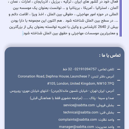
فعال خود در کشور های ایران ، ترکیه ، برزیل ، اذربایجان ، امارات ، عمان ،
آلمان ، استرالیا ، آمریکا ، بریتانیا و … توانست بعنوان یک موسسه بین
المللی در حوزه امور مهاجرتی ، حقوقی بین الملل ، اخذ ویزا ، اقامت دائم و
…. در سطح بین الملل شناخته شود . هم اکنون این مجموعه با دارا بودن
بیش از 2640 کارشناس و وکیل با تجربه توانسته بعنوان یکی از بزرگترین
و معتبرترین موسسات مهاجرتی و حقوق بین الملل شناخته شود
.
تماس با ما :
تلفن تماس: 02191094757 - 32 خط
آدرس دفتر لندن: 7 Coronation Road, Dephna House, Launchese
#105, London, United Kingdom, NW10 7PQ
آدرس: ایران-تهران - خیابان نلسون ماندلا(جردن) - انتهای خیابان مهری- روبروس
صدا و سیما - پلاک ...... (مراجعه حضوری فقط با هماهنگی قبلی)
بخش فروش: service@sabtta.com
بخش فنی: technical@sabtta.com
واحد نظارت: complaints@sabtta.com
واحد مدیریت: manager@sabtta.com