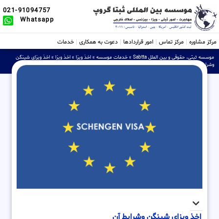
021-91094757
Whatsapp
مرکز مشاوره
مرکز تماس
امور قراردادها
دعوت به همکاری
خدمات
موسسه ثبتی، حقوقی و بین الملل Sabtta
»
خدمات موسسه
»
اخذ ویزا
»
اخذ ویزا
»
اخذ ویزای شینگن
وشرایط آن
اخذ ویزای شینگن وشرایط آن