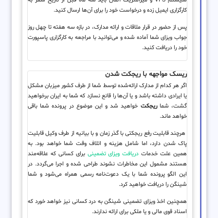
کارگزاری ایمیل زده و درخواست خود را برای آن‌ها ارسال کنید.
پس از حضور در قرار ملاقات و ارائه مدارک، در بازه سه هفته تا چهل روز
جواب ویزای شما آماده شده و می‌توانید با مراجعه به کارگزاری پاسپورت
خود را دریافت کنید.
ریسک مواجهه با ریجکت شدن
اگر هر کدام از مدارک ارائه‌شده توسط شما از طرف کشور میزبان مشکل
یا ایرادی داشته باشد و یا آن‌ها را قانع نسازد که شما به ایران برخواهید
گشت، شما
ریجکت
خواهید شد و این موضوع در پرونده شما باقی
خواهد ماند.
هرچند قابلیت رفع ریجکتی با گذر زمان و با بیانیه از طرف وکیل قابلیت
پاک شدن دارد، اما شامل هزینه و اتلاف وقت شما خواهد بود. به
همین علت خدمات
دریافت ویزای تضمینی
برای کسانی که علاقه‌مند
هستند مشمول این مخاطرات نشوند طراحی شده و اجرا می‌گردد. در
این الگو پرونده شما با یک دعوت‌نامه رسمی همراه می‌شود و شما
شینگن را دریافت خواهید کرد.
همچنین اخذ ویزای تضمینی شینگن به درد کسانی نیز خواهد خورد که
اسناد قوی مالی و یا ملکی برای ارائه ندارند.