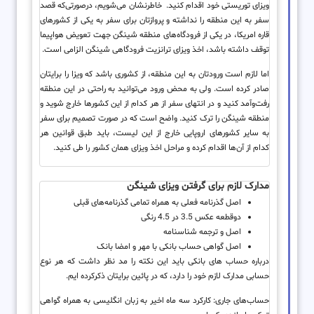
ویزای توریستی خود اقدام کنید. خاطرنشان می‌شویم، درصورتی‌که قصد
سفر به این منطقه را نداشته و پروازتان برای سفر به یکی از کشورهای
قاره امریکا، در یکی از فرودگاه‌های منطقه شینگن جهت تعویض هواپیما
توقف داشته باشد، اخذ ویزای ترانزیت فرودگاهی شینگن الزامی است.
اما لازم است ورودتان به این منطقه، از کشوری باشد که ویزا را برایتان
صادر کرده است. ولی به محض ورود می‌توانید به راحتی در این منطقه
رفت‌وآمد کنید و در انتهای سفر از هر کدام از این کشورها خارج شوید و
منطقه شینگن را ترک کنید. واضح است که در صورت تصمیم برای سفر
به سایر کشورهای اروپایی خارج از این لیست، باید طبق قوانین هر
کدام از آن‌ها اقدام کرده و مراحل اخذ ویزای همان کشور را طی کنید.
مدارک لازم برای گرفتن ویزای شینگن
اصل گذرنامه فعلی به همراه تمامی گذرنامه­‌های قبلی
دوقطعه عکس 3.5 در 4.5 رنگی
اصل و ترجمه شناسنامه
اصل گواهی حساب بانکی با مهر و امضا بانک
درباره حساب های بانکی باید این نکته را مد نظر داشت که هر نوع
حسابی مدارک لازم خود را دارد، که در پائین برایتان ذکرکرده ایم.
حساب‌های جاری: کارکرد سه ماه اخیر به زبان انگلیسی به همراه گواهی