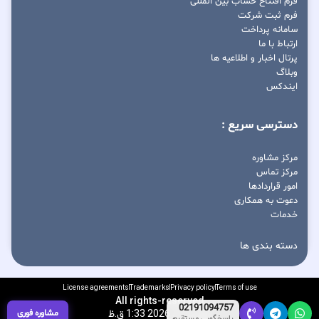
فرم افتتاح حساب بین المللی
فرم ثبت شرکت
سامانه پرداخت
ارتباط با ما
پرتال اخبار و اطلاعیه ها
وبلاگ
ایندکس
دسترسی سریع :
مرکز مشاوره
مرکز تماس
امور قراردادها
دعوت به همکاری
خدمات
دسته بندی ها
License agreements
Trademarks
Privacy policy
Terms of use
All rights-reserved
02191094757
آگوست 7, 2026 1:33 ق.ظ
مشاوره فوری
پاسخگویی مستقیم