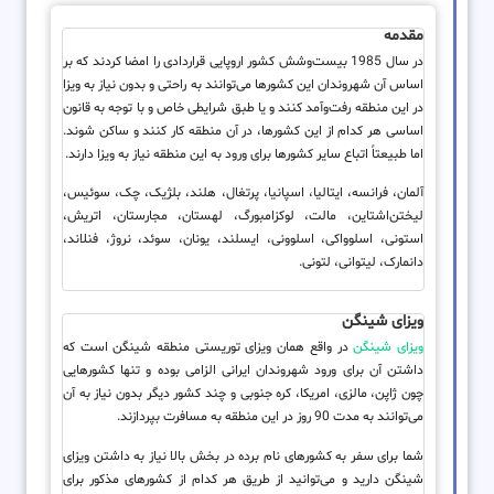
مقدمه
در سال 1985 بیست‌وشش کشور اروپایی قراردادی را امضا کردند که بر
اساس آن شهروندان این کشورها می‌توانند به راحتی و بدون نیاز به ویزا
در این منطقه رفت‌وآمد کنند و یا طبق شرایطی خاص و با توجه به قانون
اساسی هر کدام از این کشورها، در آن منطقه کار کنند و ساکن شوند.
اما طبیعتاً اتباع سایر کشورها برای ورود به این منطقه نیاز به ویزا دارند.
آلمان، فرانسه، ایتالیا، اسپانیا، پرتغال، هلند، بلژیک، چک، سوئیس،
لیختن‌اشتاین، مالت، لوکزامبورگ، لهستان، مجارستان، اتریش،
استونی، اسلوواکی، اسلوونی، ایسلند، یونان، سوئد، نروژ، فنلاند،
دانمارک، لیتوانی، لتونی.
ویزای شینگن
ویزای شینگن
در واقع همان ویزای توریستی منطقه شینگن است که
داشتن آن برای ورود شهروندان ایرانی الزامی بوده و تنها کشورهایی
چون ژاپن، مالزی، امریکا، کره جنوبی و چند کشور دیگر بدون نیاز به آن
می‌توانند به مدت 90 روز در این منطقه به مسافرت بپردازند.
شما برای سفر به کشورهای نام برده در بخش بالا نیاز به داشتن ویزای
شینگن دارید و می‌توانید از طریق هر کدام از کشورهای مذکور برای