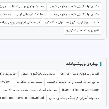
مشاوره راه اندازی کسب و کار در کلمبیا
خدمات وکیل مهاجرت اقامت و ویزا 
مشاوره راه اندازی کسب و کار در هند
خدمات تمکن مالی نپال
خدمات سف
خدمات ویزا توریستی و مسافرتی بنگلادش
فرصت‌های تجاری جزیره چیچاگف د
تعیین وقت سفارت کوزوو
وبگردی و پیشنهادات
آموزش بلاکچین و بازار رمزارزها
قرارداد سرمایه‌گذاری رسمی
خرید دوره اک
مرجع آموزش استخراج ارز دیجیتال فارسی
مستر کلاس رنگ مو
Investon
Investon Return Calculator
مجموعه آموزش تحلیل بنیادی بورس فارسی
مجموعه آموزش کوچینگ و مشاوره مالی
k statement template download