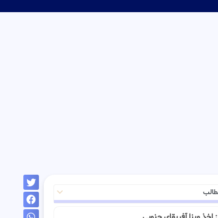
طالب
ـ : اخذ ویزا آفریقای جنوبی