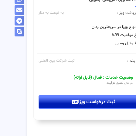
یافت ویزا:
به قیمت به دلار
نواع ویزا در سریعترین زمان
 موفقیت 99%
 وکیل رسمی
یند :
ثبت شرکت بین المللی
وضعیت خدمات : فعال (قابل ارائه)
در حال تکمیل ظرفیت
ثبت درخواست ویزا