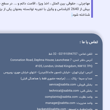
مهاجرتی ، حقوقی بین الملل ، اخذ ویزا ، اقامت دائم و …. در سطح 
بیش از 2640 کارشناس و وکیل با تجربه توانسته بعنوان ی
شناخته شود
.
تماس با ما :
تلفن تماس: 02191094757 - 32 خط
آدرس دفتر لندن: 7 Coronation Road, Dephna House, Launchese
#105, London, United Kingdom, NW10 7PQ
آدرس: ایران-تهران - خیابان نلسون ماندلا(جردن) - انتهای خیابان مهری- روبروس
صدا و سیما - پلاک ...... (مراجعه حضوری فقط با هماهنگی قبلی)
بخش فروش: service@sabtta.com
بخش فنی: technical@sabtta.com
واحد نظارت: complaints@sabtta.com
واحد مدیریت: manager@sabtta.com
واحدتحقیق و توسعه : backend@sabtta.com