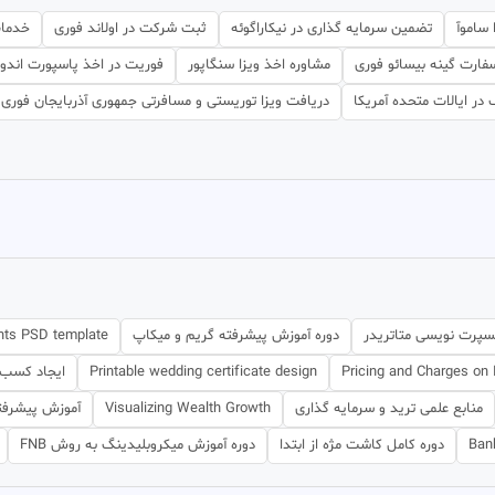
ساموآ
تضمین سرمایه گذاری در نیکاراگوئه
ثبت شرکت در اولاند فوری
خدمات
ارت گینه بیسائو فوری
مشاوره اخذ ویزا سنگاپور
فوریت در اخذ پاسپورت اندو
ر ایالات متحده آمریکا
دریافت ویزا توریستی و مسافرتی جمهوری آذربایجان فوری
سپرت نویسی متاتریدر
دوره آموزش پیشرفته گریم و میکاپ
nts PSD template
Pricing and Charges on 
Printable wedding certificate design
ایجاد کسب‌و
منابع علمی ترید و سرمایه گذاری
Visualizing Wealth Growth
آموزش پیشرفت
Ban
دوره کامل کاشت مژه از ابتدا
دوره آموزش میکروبلیدینگ به روش FNB