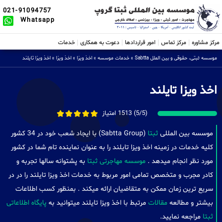
021-91094757
Whatsapp
مرکز مشاوره
مرکز تماس
امور قراردادها
دعوت به همکاری
خدمات
موسسه ثبتی، حقوقی و بین الملل Sabtta
»
خدمات موسسه
»
اخذ ویزا
»
اخذ ویزا
»
اخذ ویزا تایلند
اخذ ویزا تایلند
(5/5) 1513 امتیاز
موسسه بین المللی
ثبتا
(Sabtta Group) با ایجاد شعب خود در 34 کشور
کلیه خدمات در زمینه اخذ ویزا تایلند را به عنوان نماینده تام شما در کشور
مورد نظر انجام میدهد .
موسسه مهاجرتی ثبتا
به پشتوانه سالها تجربه و
کادر مجرب و متخصص تمامی امور مربوط به خدمات اخذ ویزا تایلند را در در
سریع ترین زمان ممکن به متقاضیان ارائه میکند . بمنظور کسب اطلاعات
بیشتر و مطالعه
مقالات
مرتبط با اخذ ویزا تایلند میتوانید به
پایگاه اطلاعاتی
ثبتا
مراجعه نمایید.