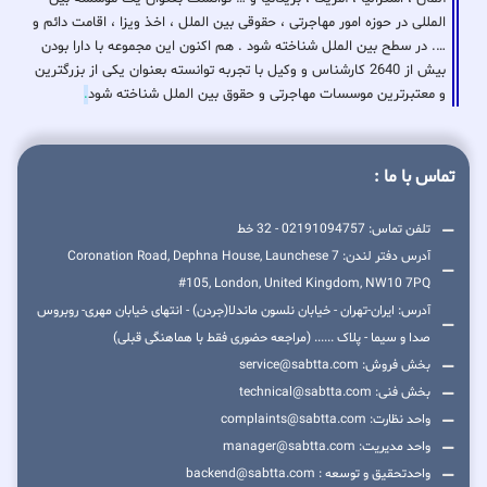
المللی در حوزه امور مهاجرتی ، حقوقی بین الملل ، اخذ ویزا ، اقامت دائم و
…. در سطح بین الملل شناخته شود . هم اکنون این مجموعه با دارا بودن
بیش از 2640 کارشناس و وکیل با تجربه توانسته بعنوان یکی از بزرگترین
و معتبرترین موسسات مهاجرتی و حقوق بین الملل شناخته شود
.
تماس با ما :
تلفن تماس: 02191094757 - 32 خط
آدرس دفتر لندن: 7 Coronation Road, Dephna House, Launchese
#105, London, United Kingdom, NW10 7PQ
آدرس: ایران-تهران - خیابان نلسون ماندلا(جردن) - انتهای خیابان مهری- روبروس
صدا و سیما - پلاک ...... (مراجعه حضوری فقط با هماهنگی قبلی)
بخش فروش: service@sabtta.com
بخش فنی: technical@sabtta.com
واحد نظارت: complaints@sabtta.com
واحد مدیریت: manager@sabtta.com
واحدتحقیق و توسعه : backend@sabtta.com