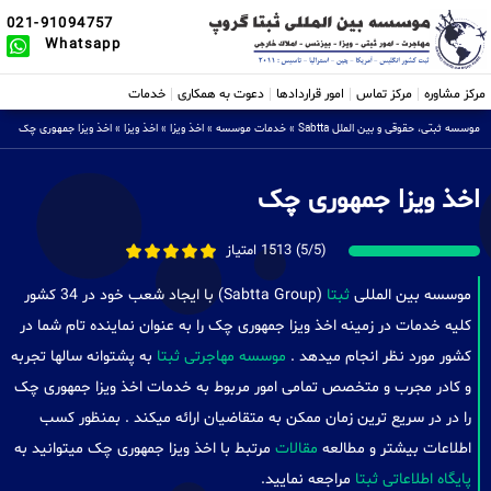
021-91094757
Whatsapp
مرکز مشاوره
مرکز تماس
امور قراردادها
دعوت به همکاری
خدمات
موسسه ثبتی، حقوقی و بین الملل Sabtta
»
خدمات موسسه
»
اخذ ویزا
»
اخذ ویزا
»
اخذ ویزا جمهوری چک
اخذ ویزا جمهوری چک
(5/5) 1513 امتیاز
موسسه بین المللی
ثبتا
(Sabtta Group) با ایجاد شعب خود در 34 کشور
کلیه خدمات در زمینه اخذ ویزا جمهوری چک را به عنوان نماینده تام شما در
کشور مورد نظر انجام میدهد .
موسسه مهاجرتی ثبتا
به پشتوانه سالها تجربه
و کادر مجرب و متخصص تمامی امور مربوط به خدمات اخذ ویزا جمهوری چک
را در در سریع ترین زمان ممکن به متقاضیان ارائه میکند . بمنظور کسب
اطلاعات بیشتر و مطالعه
مقالات
مرتبط با اخذ ویزا جمهوری چک میتوانید به
پایگاه اطلاعاتی ثبتا
مراجعه نمایید.