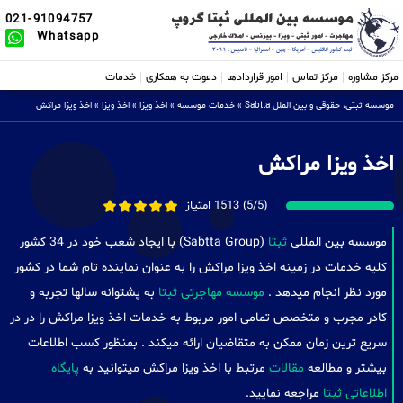
021-91094757
Whatsapp
مرکز مشاوره
مرکز تماس
امور قراردادها
دعوت به همکاری
خدمات
موسسه ثبتی، حقوقی و بین الملل Sabtta
»
خدمات موسسه
»
اخذ ویزا
»
اخذ ویزا
»
اخذ ویزا مراکش
اخذ ویزا مراکش
(5/5) 1513 امتیاز
موسسه بین المللی
ثبتا
(Sabtta Group) با ایجاد شعب خود در 34 کشور
کلیه خدمات در زمینه اخذ ویزا مراکش را به عنوان نماینده تام شما در کشور
مورد نظر انجام میدهد .
موسسه مهاجرتی ثبتا
به پشتوانه سالها تجربه و
کادر مجرب و متخصص تمامی امور مربوط به خدمات اخذ ویزا مراکش را در در
سریع ترین زمان ممکن به متقاضیان ارائه میکند . بمنظور کسب اطلاعات
بیشتر و مطالعه
مقالات
مرتبط با اخذ ویزا مراکش میتوانید به
پایگاه
اطلاعاتی ثبتا
مراجعه نمایید.