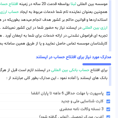
موسسه بین المللی
ثبتا
بواسطه قدمت 20 ساله در زمینه
افتتاح حساب
همچنین بعنوان نماینده تام شما خدمات مربوط به ایجاد
حساب ارزی
استانداردها و قوانین حاکم بر کشور هدف انجام میدهد بطوریکه در هیچ
ارزی بین المللی
در ایسلند نیاز به حضور شما در این کشور نمیباشد .
تجربه ای فراموش نشدنی در ارائه خدمات برای شما به ارمغان آورد . ه
کارشناسان موسسه تماس حاصل نمایید و یا از طریق همین سامانه بصو
مدارک مورد نیاز برای افتتاح حساب در ایسلند
برای افتتاح
حساب بانکی بین المللی
در ایسلند لازم است قبل از هرگونه
بانک های ایسلند را آماده نمود ، این مدارک بطور کلی عبارتند از :
پاسپورت با مهلت حداقل 6 ماهه تا پایان انقضا
کارت شناسایی ملی و جدید
3 نسخه وکالت نامه محضری
آخرین مدرک تحصیلی (تماس گرفته شود)