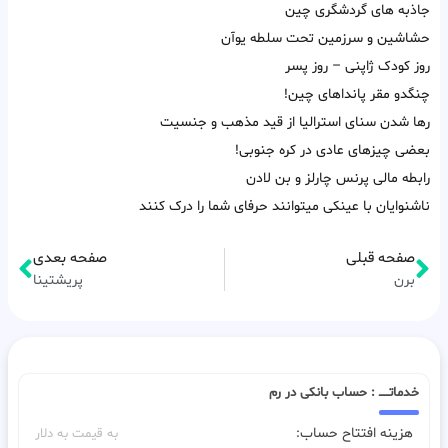
جاذبه های گردشگری چین
حشاشین و سرزمین تحت سلطه یوآن
روز کودک ژاپنی – روز پسر
چنگدو مقر پانداهای چین!
رها شدن سنای استرالیا از قید مذهب و جنسیت
بعضی چیزهای عادی در کره جنوبی!
رابطه مالی پرنس چارلز و بن لادن
ناشنوایان با عینکی میتوانند حرفای شما را درک کنند
صفحه قبلی
صفحه بعدی
برن
پریشتینا
خدماتـــــ : حساب بانکی در رم
هزینه افتتاح حساب:
به قیمت به دلار