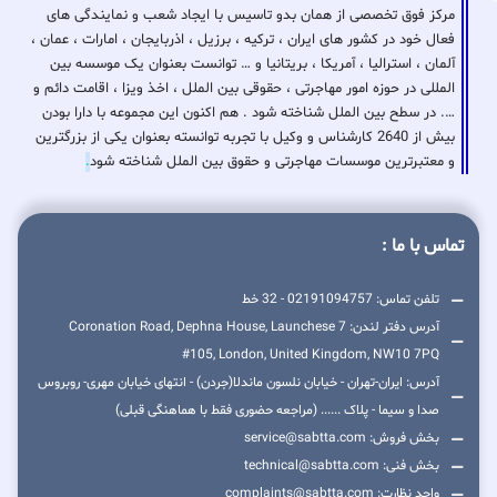
مرکز فوق تخصصی از همان بدو تاسیس با ایجاد شعب و نمایندگی های
فعال خود در کشور های ایران ، ترکیه ، برزیل ، اذربایجان ، امارات ، عمان ،
آلمان ، استرالیا ، آمریکا ، بریتانیا و … توانست بعنوان یک موسسه بین
المللی در حوزه امور مهاجرتی ، حقوقی بین الملل ، اخذ ویزا ، اقامت دائم و
…. در سطح بین الملل شناخته شود . هم اکنون این مجموعه با دارا بودن
بیش از 2640 کارشناس و وکیل با تجربه توانسته بعنوان یکی از بزرگترین
و معتبرترین موسسات مهاجرتی و حقوق بین الملل شناخته شود
.
تماس با ما :
تلفن تماس: 02191094757 - 32 خط
آدرس دفتر لندن: 7 Coronation Road, Dephna House, Launchese
#105, London, United Kingdom, NW10 7PQ
آدرس: ایران-تهران - خیابان نلسون ماندلا(جردن) - انتهای خیابان مهری- روبروس
صدا و سیما - پلاک ...... (مراجعه حضوری فقط با هماهنگی قبلی)
بخش فروش: service@sabtta.com
بخش فنی: technical@sabtta.com
واحد نظارت: complaints@sabtta.com