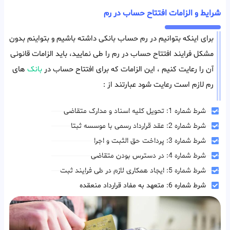
شرایط و الزامات افتتاح حساب در رم
برای اینکه بتوانیم در رم حساب بانکی داشته باشیم و بتواینم بدون
مشکل فرایند افتتاح حساب در رم را طی نمایید، باید الزامات قانونی
آن را رعایت کنیم ، این الزامات که برای افتتاح حساب در
بانک
های
رم لازم است رعایت شود عبارتند از :
شرط شماره 1: تحویل کلیه اسناد و مدارک متقاضی
شرط شماره 2: عقد قرارداد رسمی با موسسه ثبتا
شرط شماره 3: پرداخت حق الثبت و اجرا
شرط شماره 4: در دسترس بودن متقاضی
شرط شماره 5: ایجاد همکاری لازم در طی فرایند ثبت
شرط شماره 6: متعهد به مفاد قرارداد منعقده