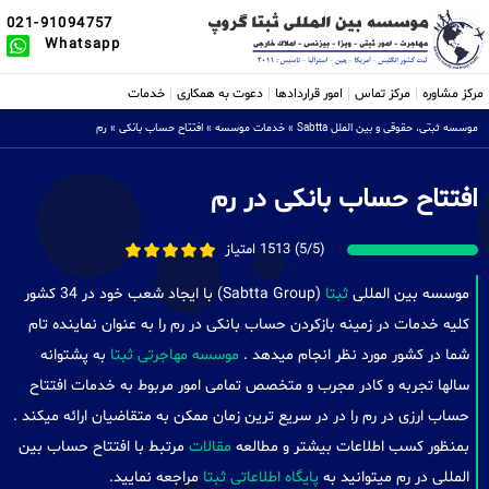
021-91094757
Whatsapp
مرکز مشاوره
مرکز تماس
امور قراردادها
دعوت به همکاری
خدمات
موسسه ثبتی، حقوقی و بین الملل Sabtta
»
خدمات موسسه
»
افتتاح حساب بانکی
»
رم
افتتاح حساب بانکی در رم
(5/5) 1513 امتیاز
موسسه بین المللی
ثبتا
(Sabtta Group) با ایجاد شعب خود در 34 کشور
کلیه خدمات در زمینه بازکردن حساب بانکی در رم را به عنوان نماینده تام
شما در کشور مورد نظر انجام میدهد .
موسسه مهاجرتی ثبتا
به پشتوانه
سالها تجربه و کادر مجرب و متخصص تمامی امور مربوط به خدمات افتتاح
حساب ارزی در رم را در در سریع ترین زمان ممکن به متقاضیان ارائه میکند .
بمنظور کسب اطلاعات بیشتر و مطالعه
مقالات
مرتبط با افتتاح حساب بین
المللی در رم میتوانید به
پایگاه اطلاعاتی ثبتا
مراجعه نمایید.