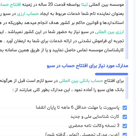
موسسه بین المللی
ثبتا
بواسطه قدمت 20 ساله در زمینه
افتتاح حساب
بعنوان نماینده تام شما خدمات مربوط به ایجاد
حساب ارزی
در سبو را 
استانداردها و قوانین حاکم بر کشور هدف انجام میدهد بطوریکه در هیچ
ارزی بین المللی
در سبو نیاز به حضور شما در این کشور نمیباشد . ا
تجربه ای فراموش نشدنی در ارائه خدمات برای شما به ارمغان آورد . ه
کارشناسان موسسه تماس حاصل نمایید و یا از طریق همین سامانه بصو
مدارک مورد نیاز برای افتتاح حساب در سبو
برای افتتاح
حساب بانکی بین المللی
در سبو لازم است قبل از هرگونه اق
بانک های سبو را آماده نمود ، این مدارک بطور کلی عبارتند از :
پاسپورت با مهلت حداقل 6 ماهه تا پایان انقضا
کارت شناسایی ملی و جدید
3 نسخه وکالت نامه محضری
آخرین مدرک تحصیلی (تماس گرفته شود)