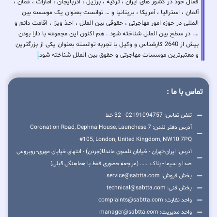
فعال خود در کشور های ایران ، ترکیه ، برزیل ، اذربایجان ، امارات ، عمان ،
آلمان ، استرالیا ، آمریکا ، بریتانیا و … توانست بعنوان یک موسسه بین
المللی در حوزه امور مهاجرتی ، حقوقی بین الملل ، اخذ ویزا ، اقامت دائم و
…. در سطح بین الملل شناخته شود . هم اکنون این مجموعه با دارا بودن
بیش از 2640 کارشناس و وکیل با تجربه توانسته بعنوان یکی از بزرگترین
و معتبرترین موسسات مهاجرتی و حقوق بین الملل شناخته شود
.
تماس با ما :
تلفن تماس: 02191094757 - 32 خط
آدرس دفتر لندن: 7 Coronation Road, Dephna House, Launchese
#105, London, United Kingdom, NW10 7PQ
آدرس: ایران-تهران - خیابان نلسون ماندلا(جردن) - انتهای خیابان مهری- روبروس
صدا و سیما - پلاک ...... (مراجعه حضوری فقط با هماهنگی قبلی)
بخش فروش: service@sabtta.com
بخش فنی: technical@sabtta.com
واحد نظارت: complaints@sabtta.com
واحد مدیریت: manager@sabtta.com