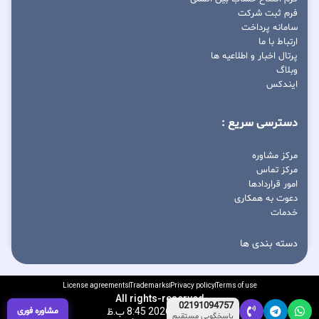
فرم ثبت شرکت
سامانه پرداخت
ارتباط با ما
پرتال اخبار و اطلاعیه ها
وبلاگ
ایندکس
دسترسی سریع :
مرکز مشاوره
مرکز تماس
امور قراردادها
دعوت به همکاری
خدمات
دسته بندی ها
License agreements
Trademarks
Privacy policy
Terms of use
All rights-reserved
02191094757
آگوست 6, 2026 8:45 ب.ظ
مشاوره فوری
پاسخگویی مستقیم