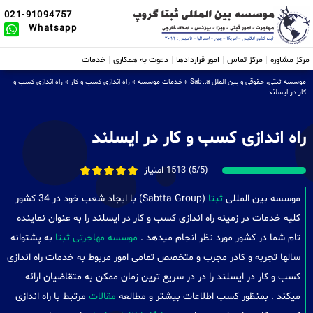
021-91094757
Whatsapp
مرکز مشاوره
مرکز تماس
امور قراردادها
دعوت به همکاری
خدمات
موسسه ثبتی، حقوقی و بین الملل Sabtta
»
خدمات موسسه
»
راه اندازی کسب و کار
»
راه اندازی کسب و
کار در ایسلند
راه اندازی کسب و کار در ایسلند
(5/5) 1513 امتیاز
موسسه بین المللی
ثبتا
(Sabtta Group) با ایجاد شعب خود در 34 کشور
کلیه خدمات در زمینه راه اندازی کسب و کار در ایسلند را به عنوان نماینده
تام شما در کشور مورد نظر انجام میدهد .
موسسه مهاجرتی ثبتا
به پشتوانه
سالها تجربه و کادر مجرب و متخصص تمامی امور مربوط به خدمات راه اندازی
کسب و کار در ایسلند را در در سریع ترین زمان ممکن به متقاضیان ارائه
میکند . بمنظور کسب اطلاعات بیشتر و مطالعه
مقالات
مرتبط با راه اندازی