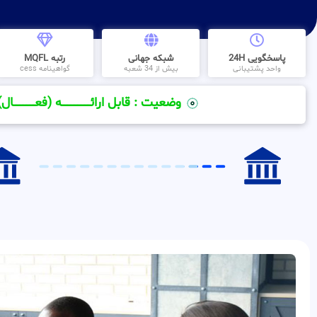
پاسخگویی 24H
شبکه جهانی
رتبه MQFL
واحد پشتیبانی
بیش از 34 شعبه
گواهینامه cess
وضعیت : قابل ارائــــــــــــــــــــه (فعـــــــــــــــال)