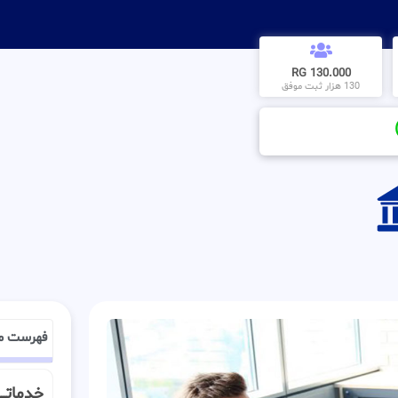
130.000 RG
130 هزار ثبت موفق
فهرست م
خدماتـــ