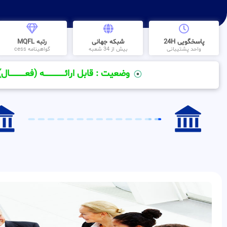
پاسخگویی 24H
شبکه جهانی
رتبه MQFL
واحد پشتیبانی
بیش از 34 شعبه
گواهینامه cess
وضعیت : قابل ارائــــــــــــــــــــه (فعـــــــــــــــال)