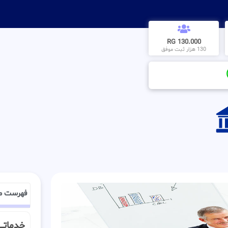
130.000 RG
130 هزار ثبت موفق
فهرست م
خدماتــ