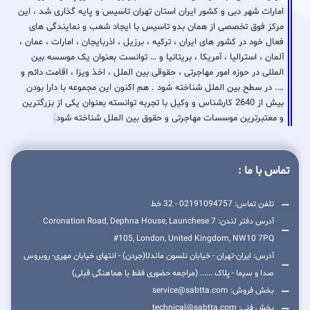
امارات شهر دبی و کشور ایران استان تهران تاسیس و پایه گذاری شد ، این
مرکز فوق تخصصی از همان بدو تاسیس با ایجاد شعب و نمایندگی های
فعال خود در کشور های ایران ، ترکیه ، برزیل ، اذربایجان ، امارات ، عمان ،
آلمان ، استرالیا ، آمریکا ، بریتانیا و … توانست بعنوان یک موسسه بین
المللی در حوزه امور مهاجرتی ، حقوقی بین الملل ، اخذ ویزا ، اقامت دائم و
…. در سطح بین الملل شناخته شود . هم اکنون این مجموعه با دارا بودن
بیش از 2640 کارشناس و وکیل با تجربه توانسته بعنوان یکی از بزرگترین
و معتبرترین موسسات مهاجرتی و حقوق بین الملل شناخته شود
.
تماس با ما :
تلفن تماس: 02191094757 - 32 خط
آدرس دفتر لندن: 7 Coronation Road, Dephna House, Launchese
#105, London, United Kingdom, NW10 7PQ
آدرس: ایران-تهران - خیابان نلسون ماندلا(جردن) - انتهای خیابان مهری- روبروس
صدا و سیما - پلاک ...... (مراجعه حضوری فقط با هماهنگی قبلی)
بخش فروش: service@sabtta.com
بخش فنی: technical@sabtta.com