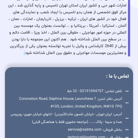
امارات شهر دبی و کشور ایران استان تهران تاسیس و پایه گذاری شد ، این
مرکز فوق تخصصی از همان بدو تاسیس با ایجاد شعب و نمایندگی های
فعال خود در کشور های ایران ، ترکیه ، برزیل ، اذربایجان ، امارات ، عمان ،
آلمان ، استرالیا ، آمریکا ، بریتانیا و … توانست بعنوان یک موسسه بین
المللی در حوزه امور مهاجرتی ، حقوقی بین الملل ، اخذ ویزا ، اقامت دائم و
…. در سطح بین الملل شناخته شود . هم اکنون این مجموعه با دارا بودن
بیش از 2640 کارشناس و وکیل با تجربه توانسته بعنوان یکی از بزرگترین
و معتبرترین موسسات مهاجرتی و حقوق بین الملل شناخته شود
.
تماس با ما :
تلفن تماس: 02191094757 - 32 خط
آدرس دفتر لندن: 7 Coronation Road, Dephna House, Launchese
#105, London, United Kingdom, NW10 7PQ
آدرس: ایران-تهران - خیابان نلسون ماندلا(جردن) - انتهای خیابان مهری- روبروس
صدا و سیما - پلاک ...... (مراجعه حضوری فقط با هماهنگی قبلی)
بخش فروش: service@sabtta.com
بخش فنی: technical@sabtta.com