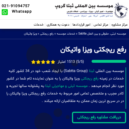
021-91094757
Whatsapp
مرکز مشاوره
مرکز تماس
امور قراردادها
دعوت به همکاری
خدمات
موسسه ثبتی، حقوقی و بین الملل Sabtta
»
خدمات موسسه
»
رفع ریجکتی
»
ویزا واتیکان
رفع ریجکتی ویزا واتیکان
(5/5) 1513 امتیاز
موسسه بین المللی
ثبتا
(Sabtta Group) با ایجاد شعب خود در 34 کشور کلیه
خدمات در زمینه
رفع ریجکتی
ویزا واتیکان را به عنوان نماینده تام شما در کشور
مورد نظر انجام میدهد .
موسسه ثبتی و مهاجرتی ثبتا
به پشتوانه سالها تجربه و
کادر مجرب و متخصص تمامی امور مربوط به خدمات رفع ریجکتی ویزا واتیکان را
در در سریع ترین زمان ممکن به متقاضیان ارائه میکند .
دریافت مشاوره رفع ریجکتی