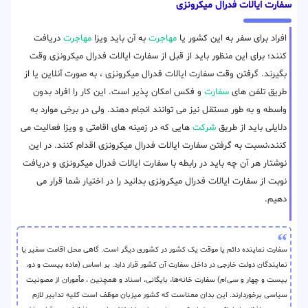
سفارت ایالات فدرال میکرونزی
افراد برای سفر به این کشور یا
مهاجرت
به آن باید ویزا
مهاجرت
دریافت
کنند؛ برای این منظور باید از قبل از سفارت ایالات فدرال میکرونزی وقت
بگیرند. گرفتن وقت سفارت ایالات فدرال میکرونزی ، به صورت آنلاین یا از
طریق تلفن های
سفارت
و فکس امکان پذیر است. این کار را افراد بدون
واسطه و به طور مستقل نیز می توانند انجام دهند. ولی در برخی موارد به
دلایلی باید از طریق
شرکت
هایی که در زمینه های اقامتی و ویزا فعالیت می
کنند،نسبت به گرفتن سفارت ایالات فدرال میکرونزی اقدام کنند. در این
نوشتار هر آن چه باید در رابطه با سفارت ایالات فدرال میکرونزی و دریافت
نوبت از سفارت ایالات فدرال میکرونزی بدانید را در اختیار شما قرار می
دهیم.
سفارت نماینده دائم یا موقت یک کشور در کشوری دیگر است. گاهی محل اقامت سفیر یا
نمایندگان دولت‌ خارجی در داخل سفارت آن کشور قرار دارد. بر اساس (ماده بیست و دو،
بیست و چهار و سی‌ام) سفارت خانه‌ها، بایگانی، اسناد و همچنین ، مأموران از مصونیت
سیاسی برخوردارند. این بدان معناست که کشور میزبان موظف است کلیه تدابیر لازم