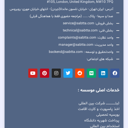
#105, London, United Kingdom, NW10 7PQ
آدرس: ایران-تهران - خیابان نلسون ماندلا(جردن) - انتهای خیابان مهری- روبروس
صدا و سیما - پلاک ...... (مراجعه حضوری فقط با هماهنگی قبلی)
بخش فروش: service@sabtta.com
بخش فنی: technical@sabtta.com
واحد نظارت: complaints@sabtta.com
واحد مدیریت: manager@sabtta.com
واحدتحقیق و توسعه : backend@sabtta.com
شبکه های اجتماعی:
خدمات اصلی موسسه :
ثبتــــــــــــــــ شرکت بین المللی
اخذ پاسپورت و کارت اقامت
بورسیه تحصیلی
پرداخت شهریه دانشگاه
استخدام بین المللی