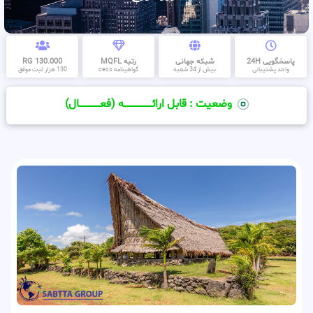
پاسخگویی 24H
شبکه جهانی
رتبه MQFL
130.000 RG
واحد پشتیبانی
بیش از 34 شعبه
گواهینامه cess
130 هزار ثبت موفق
وضعیت : قابل ارائــــــــــــــــــــه (فعـــــــــــــــال)