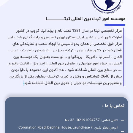
موسسه امور ثبت بین المللی ثبتـــــــــــــــــــــــــــــا
مرکز تخصصی ثبتا در سال 1381 تحت نام و برند ثبتا گروپ در کشور
امارات شهر دبی و کشور ایران استان تهران تاسیس و پایه گذاری شد ، این
مرکز فوق تخصصی از همان بدو تاسیس با ایجاد شعب و نمایندگی های
فعال خود در کشور های ایران ، ترکیه ، برزیل ، اذربایجان ، امارات ، عمان ،
آلمان ، استرالیا ، آمریکا ، بریتانیا و … توانست بعنوان یک موسسه بین
المللی در حوزه امور مهاجرتی ، حقوقی بین الملل ، اخذ ویزا ، اقامت دائم و
…. در سطح بین الملل شناخته شود . هم اکنون این مجموعه با دارا بودن
بیش از 2640 کارشناس و وکیل با تجربه توانسته بعنوان یکی از بزرگترین
و معتبرترین موسسات مهاجرتی و حقوق بین الملل شناخته شود
.
تماس با ما :
تلفن تماس: 02191094757 - 32 خط
آدرس دفتر لندن: 7 Coronation Road, Dephna House, Launchese