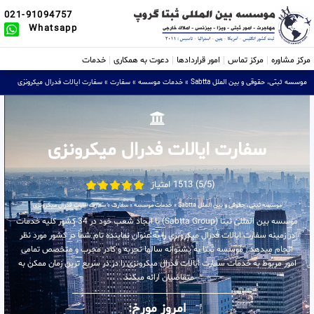
021-91094757
Whatsapp
مرکز مشاوره
مرکز تماس
امور قراردادها
دعوت به همکاری
خدمات
موسسه ثبتی، حقوقی و بین الملل Sabtta
»
خدمات موسسه
»
سفارت
»
سفارت ایالات فدرال میکرونزی
سفارت ایالات فدرال میکرونزی
(5/5) 1513 امتیاز
موسسه ثبتی، حقوقی و بین الملل Sabtta
»
خدمات موسسه
»
سفارت
»
سفارت ایالات فدرال میکرونزی
موسسه بین المللی ثبتا (Sabtta Group) با ایجاد شعب خود در 34 کشور کلیه خدمات
در زمینه سفارت ایالات فدرال میکرونزی را به عنوان نماینده تام شما در کشور مورد نظر
انجام میدهد . موسسه ثبتا به پشتوانه سالها تجربه و کادر مجرب و متخصص تمامی
امور مربوط به خدمات سفارت ایالات فدرال میکرونزی را در در سریع ترین زمان ممکن به
متقاضیان ارائه میکند .
امروز مورخ: