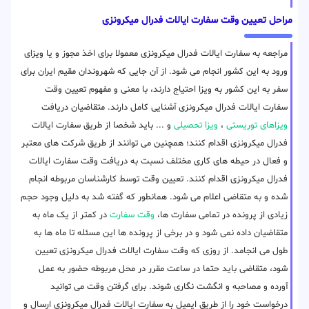
مراحل تعیین وقت سفارت ایالات فدرال میکرونزی
مراجعه به سفارت ایالات فدرال میکرونزی معمولا برای اخذ مجوز و یا ویزای
ورود به این کشور انجام می شود. از آن جایی که شهروندان مقیم ایران برای
سفر به این کشور به ویزا احتیاج دارند، با معنی و مفهوم تعیین وقت
سفارت ایالات فدرال میکرونزی آشنایی کامل دارند. متقاضیان دریافت
ویزاهای توریستی
،
ویزا تحصیلی
و ... باید شخصا از طریق سفارت ایالات
فدرال میکرونزی اقدام کنند؛ همچنین می توانند از طریق شرکت های معتبر
و فعال در حیطه های کاری مختلف نسبت به دریافت وقت سفارت ایالات
فدرال میکرونزی اقدام کنند. تعیین وقت توسط کارشناسان مربوطه انجام
شده و به متقاضی اعلام می شود. همانطور که گفته شد به دلیل وجود حجم
زیادی از پرونده در تمامی سفارت ها،
وقت سفارت
در کمتر از یک ماه به
متقاضیان داده نمی شود و در برخی از پرونده ها این مسئله تا ماه ها به
طول می انجامد. از روزی که وقت سفارت ایالات فدرال میکرونزی تعیین
شود، متقاضی باید حتما در ساعت مقرر در محل مربوطه حضور به عمل
آورده و مصاحبه و انگشت نگاری شوند. برای گرفتن وقت می توانید
درخواست خود را از طریق ایمیل به سفارت ایالات فدرال میکرونزی ارسال و