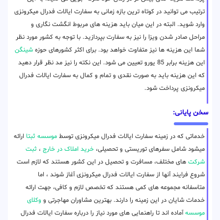
ترتیب می توانید در کوتاه ترین بازه زمانی به سفارت ایالات فدرال میکرونزی
وارد شوید. البته در این میان باید هزینه های مربوط انگشت نگاری و
مراحل صادر شدن ویزا را نیز به سفارت بپردازید. با توجه به کشور مورد نظر
شما این هزینه ها نیز متفاوت خواهد بود. برای اکثر کشورهای حوزه
شینگن
این هزینه برابر 85 یورو تعیین می شود. این نکته را نیز مد نظر قرار دهید
که این هزینه باید به صورت نقدی و تمام و کمال به سفارت ایالات فدرال
میکرونزی پرداخت شود.
سخن پایانی:
خدماتی که در زمینه سفارت ایالات فدرال میکرونزی توسط
موسسه ثبتا
ارائه
میشود شامل سفرهای توریستی و تحصیلی،
خرید املاک در خارج
،
ثبت
شرکت
های مختلف، مسافرت و تحصیل در این کشور هستند که لازم است
شروع فرایند آنها از سفارت ایالات فدرال میکرونزی آغاز شوند ، اما
متاسفانه مجموعه های کمی هستند که تخصص لازم و کافی، جهت ارائه
خدمات شایان در این زمینه را دارند. بهترین مشاوران مهاجرتی و
وکلای
موسسه
آماده اند تا راهنمایی های مورد نیاز را درباره سفارت ایالات فدرال