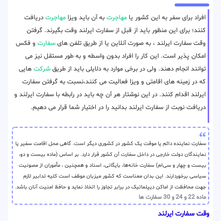
افراد برای سفر به این کشور یا
مهاجرت
به آن باید ویزا
مهاجرت
دریافت
کنند؛ برای این منظور باید از قبل از سفارت ایرلند وقت بگیرند. گرفتن
وقت سفارت ایرلند ، به صورت آنلاین یا از طریق تلفن های
سفارت
و فکس
امکان پذیر است. این کار را افراد بدون واسطه و به طور مستقل نیز می
توانند انجام دهند. ولی در برخی موارد به دلایلی باید از طریق
شرکت
هایی
که در زمینه های اقامتی و ویزا فعالیت می کنند،نسبت به گرفتن سفارت
ایرلند اقدام کنند. در این نوشتار هر آن چه باید در رابطه با سفارت ایرلند و
دریافت نوبت از سفارت ایرلند بدانید را در اختیار شما قرار می دهیم.
سفارت نماینده دائم یا موقت یک کشور در کشوری دیگر است. گاهی محل اقامت سفیر یا
نمایندگان دولت‌ خارجی در داخل سفارت آن کشور قرار دارد. بر اساس (ماده بیست و دو،
بیست و چهار و سی‌ام) سفارت خانه‌ها، بایگانی، اسناد و همچنین ، مأموران از مصونیت
سیاسی برخوردارند. این بدان معناست که کشور میزبان موظف است کلیه تدابیر لازم
جهت محافظت از اماکن دیپلماتیک در برابر تجاوز را اتخاذ نماید و حافظ امنیت آنان باشد.
ماده 22 و 24 و 30 سفارت ها
وقت سفارت ایرلند