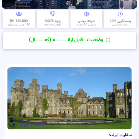
پاسخگویی 24H
شبکه جهانی
رتبه MQFL
130.000 RG
واحد پشتیبانی
بیش از 34 شعبه
گواهینامه cess
130 هزار ثبت موفق
وضعیت : قابل ارائــــــــــــــــــــه (فعـــــــــــــــال)
سفارت ایرلند