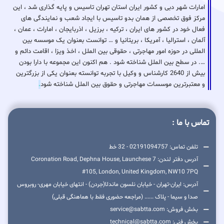
امارات شهر دبی و کشور ایران استان تهران تاسیس و پایه گذاری شد ، این
مرکز فوق تخصصی از همان بدو تاسیس با ایجاد شعب و نمایندگی های
فعال خود در کشور های ایران ، ترکیه ، برزیل ، اذربایجان ، امارات ، عمان ،
آلمان ، استرالیا ، آمریکا ، بریتانیا و … توانست بعنوان یک موسسه بین
المللی در حوزه امور مهاجرتی ، حقوقی بین الملل ، اخذ ویزا ، اقامت دائم و
…. در سطح بین الملل شناخته شود . هم اکنون این مجموعه با دارا بودن
بیش از 2640 کارشناس و وکیل با تجربه توانسته بعنوان یکی از بزرگترین
و معتبرترین موسسات مهاجرتی و حقوق بین الملل شناخته شود
.
تماس با ما :
تلفن تماس: 02191094757 - 32 خط
آدرس دفتر لندن: 7 Coronation Road, Dephna House, Launchese
#105, London, United Kingdom, NW10 7PQ
آدرس: ایران-تهران - خیابان نلسون ماندلا(جردن) - انتهای خیابان مهری- روبروس
صدا و سیما - پلاک ...... (مراجعه حضوری فقط با هماهنگی قبلی)
بخش فروش: service@sabtta.com
بخش فنی: technical@sabtta.com