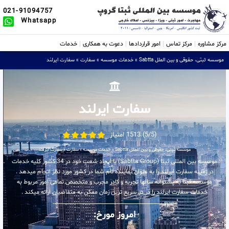
021-91094757
Whatsapp
مرکز مشاوره
مرکز تماس
امور قراردادها
دعوت به همکاری
خدمات
موسسه ثبتی، حقوقی و بین الملل Sabtta
»
خدمات موسسه
»
سفارت
»
سفارت ایرلند
سفارت ایرلند
(5/5) 1513 امتیاز
موسسه ثبتی، حقوقی و بین الملل Sabtta
»
خدمات موسسه
»
سفارت
»
سفارت ایرلند
موسسه بین المللی ثبتا (Sabtta Group) با ایجاد شعب خود در 34 کشور کلیه خدمات
در زمینه سفارت ایرلند را به عنوان نماینده تام شما در کشور مورد نظر انجام میدهد .
موسسه ثبتا به پشتوانه سالها تجربه و کادر مجرب و متخصص تمامی امور مربوط به
خدمات سفارت ایرلند را در در سریع ترین زمان ممکن به متقاضیان ارائه میکند .
امروز مورخ: