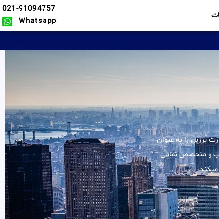
021-91094757
ت
Whatsapp
لیه خدمات در زمینه سفارت برزیل را به عنوان
مجرب و متخصص تمامی
میکند .