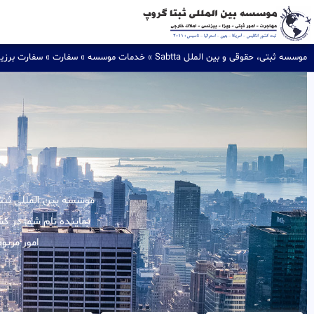
موسسه ثبتی، حقوقی و بین الملل Sabtta
»
خدمات موسسه
»
سفارت
»
سفارت برزی
نماینده تام شما در ک
امور مربو