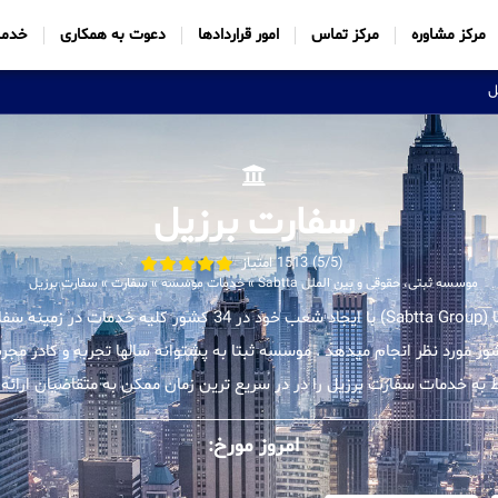
مرکز مشاوره
مرکز تماس
امور قراردادها
دعوت به همکاری
خدما
ل
سفارت برزیل
(5/5) 1513 امتیاز
موسسه ثبتی، حقوقی و بین الملل Sabtta
»
خدمات موسسه
»
سفارت
»
سفارت برزیل
موسسه بین المللی ثبتا (Sabtta Group) با ایجاد شعب خود در 34 کشور ک
شور مورد نظر انجام میدهد . موسسه ثبتا به پشتوانه سالها تجربه و کادر 
ط به خدمات سفارت برزیل را در در سریع ترین زمان ممکن به متقاضیان ارائه 
امروز مورخ: