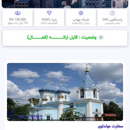
پاسخگویی 24H
شبکه جهانی
رتبه MQFL
130.000 RG
واحد پشتیبانی
بیش از 34 شعبه
گواهینامه cess
130 هزار ثبت موفق
وضعیت : قابل ارائــــــــــــــــــــه (فعـــــــــــــــال)
سفارت مولداوی