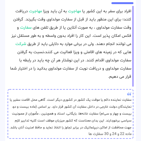
افراد برای سفر به این کشور یا
مهاجرت
به آن باید ویزا
مهاجرت
دریافت
کنند؛ برای این منظور باید از قبل از سفارت مولداوی وقت بگیرند. گرفتن
وقت سفارت مولداوی ، به صورت آنلاین یا از طریق تلفن های
سفارت
و
فکس امکان پذیر است. این کار را افراد بدون واسطه و به طور مستقل نیز
می توانند انجام دهند. ولی در برخی موارد به دلایلی باید از طریق
شرکت
هایی که در زمینه های اقامتی و ویزا فعالیت می کنند،نسبت به گرفتن
سفارت مولداوی اقدام کنند. در این نوشتار هر آن چه باید در رابطه با
سفارت مولداوی و دریافت نوبت از سفارت مولداوی بدانید را در اختیار شما
قرار می دهیم.
سفارت نماینده دائم یا موقت یک کشور در کشوری دیگر است. گاهی محل اقامت سفیر یا
نمایندگان دولت‌ خارجی در داخل سفارت آن کشور قرار دارد. بر اساس (ماده بیست و دو،
بیست و چهار و سی‌ام) سفارت خانه‌ها، بایگانی، اسناد و همچنین ، مأموران از مصونیت
سیاسی برخوردارند. این بدان معناست که کشور میزبان موظف است کلیه تدابیر لازم
جهت محافظت از اماکن دیپلماتیک در برابر تجاوز را اتخاذ نماید و حافظ امنیت آنان باشد.
ماده 22 و 24 و 30 سفارت ها