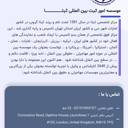
موسسه امور ثبت بین المللی ثبتـــــــــــــــــــــــــــــا
مرکز تخصصی ثبتا در سال 1381 تحت نام و برند ثبتا گروپ در کشور
امارات شهر دبی و کشور ایران استان تهران تاسیس و پایه گذاری شد ، این
مرکز فوق تخصصی از همان بدو تاسیس با ایجاد شعب و نمایندگی های
فعال خود در کشور های ایران ، ترکیه ، برزیل ، اذربایجان ، امارات ، عمان ،
آلمان ، استرالیا ، آمریکا ، بریتانیا و … توانست بعنوان یک موسسه بین
المللی در حوزه امور مهاجرتی ، حقوقی بین الملل ، اخذ ویزا ، اقامت دائم و
…. در سطح بین الملل شناخته شود . هم اکنون این مجموعه با دارا بودن
بیش از 2640 کارشناس و وکیل با تجربه توانسته بعنوان یکی از بزرگترین
و معتبرترین موسسات مهاجرتی و حقوق بین الملل شناخته شود
.
تماس با ما :
تلفن تماس: 02191094757 - 32 خط
آدرس دفتر لندن: 7 Coronation Road, Dephna House, Launchese
#105, London, United Kingdom, NW10 7PQ