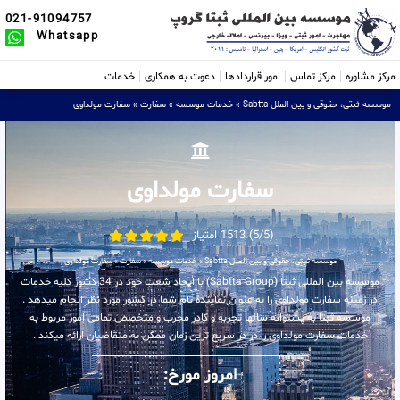
021-91094757
Whatsapp
مرکز مشاوره
مرکز تماس
امور قراردادها
دعوت به همکاری
خدمات
موسسه ثبتی، حقوقی و بین الملل Sabtta
»
خدمات موسسه
»
سفارت
»
سفارت مولداوی
سفارت مولداوی
(5/5) 1513 امتیاز
موسسه ثبتی، حقوقی و بین الملل Sabtta
»
خدمات موسسه
»
سفارت
»
سفارت مولداوی
موسسه بین المللی ثبتا (Sabtta Group) با ایجاد شعب خود در 34 کشور کلیه خدمات
در زمینه سفارت مولداوی را به عنوان نماینده تام شما در کشور مورد نظر انجام میدهد .
موسسه ثبتا به پشتوانه سالها تجربه و کادر مجرب و متخصص تمامی امور مربوط به
خدمات سفارت مولداوی را در در سریع ترین زمان ممکن به متقاضیان ارائه میکند .
امروز مورخ: