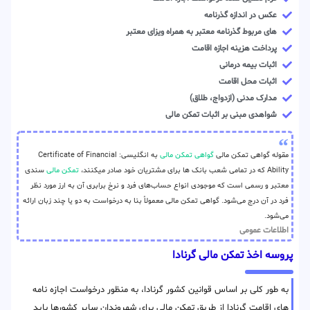
عکس در اندازه گذرنامه
های مربوط گذرنامه معتبر به همراه ویزای معتبر
پرداخت هزینه اجازه اقامت
اثبات بیمه درمانی
اثبات محل اقامت
مدارک مدنی (ازدواج، طلاق)
شواهدی مبنی بر اثبات تمکن مالی
مقوله گواهی تمکن مالی
گواهی تمکن مالی
به انگلیسی: Certificate of Financial
Ability که در تمامی شعب بانک ها برای مشتریان خود صادر میکنند،
تمکن مالی
سندی
معتبر و رسمی است که موجودی انواع حساب‌های فرد و نرخ برابری آن به ارز مورد نظر
فرد در آن درج می‌شود. گواهی تمکن مالی معمولاً بنا به درخواست به دو یا چند زبان ارائه
می‌شود.
اطلاعات عمومی
پروسه اخذ تمکن مالی گرنادا
به طور کلی بر اساس قوانین کشور گرنادا، به منظور درخواست اجازه نامه
های اقامت گرنادا از طریق تمکن مالی برای شهروندان سایر کشورها باید