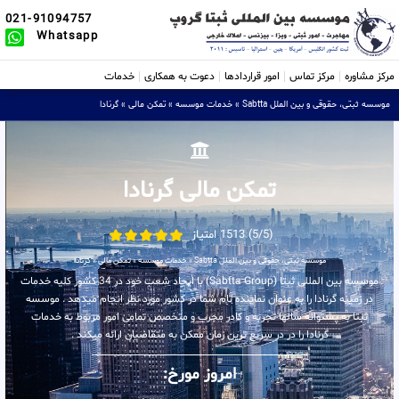
021-91094757
Whatsapp
مرکز مشاوره
مرکز تماس
امور قراردادها
دعوت به همکاری
خدمات
موسسه ثبتی، حقوقی و بین الملل Sabtta
»
خدمات موسسه
»
تمکن مالی
»
گرنادا
تمکن مالی گرنادا
(5/5) 1513 امتیاز
موسسه ثبتی، حقوقی و بین الملل Sabtta
»
خدمات موسسه
»
تمکن مالی
»
گرنادا
موسسه بین المللی ثبتا (Sabtta Group) با ایجاد شعب خود در 34 کشور کلیه خدمات
در زمینه گرنادا را به عنوان نماینده تام شما در کشور مورد نظر انجام میدهد . موسسه
ثبتا به پشتوانه سالها تجربه و کادر مجرب و متخصص تمامی امور مربوط به خدمات
گرنادا را در در سریع ترین زمان ممکن به متقاضیان ارائه میکند .
امروز مورخ: