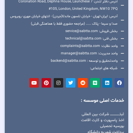
آدرس دفتر لندن: 7 Coronation Road, Dephna House, Launchese
#105, London, United Kingdom, NW10 7PQ
آدرس: ایران-تهران - خیابان نلسون ماندلا(جردن) - انتهای خیابان مهری- روبروس
صدا و سیما - پلاک ...... (مراجعه حضوری فقط با هماهنگی قبلی)
بخش فروش: service@sabtta.com
بخش فنی: technical@sabtta.com
واحد نظارت: complaints@sabtta.com
واحد مدیریت: manager@sabtta.com
واحدتحقیق و توسعه : backend@sabtta.com
شبکه های اجتماعی:
خدمات اصلی موسسه :
ثبتــــــــــــــــ شرکت بین المللی
اخذ پاسپورت و کارت اقامت
بورسیه تحصیلی
پرداخت شهریه دانشگاه