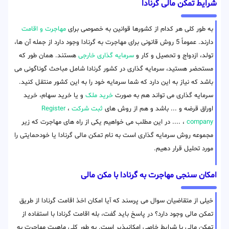
شرایط تمکن مالی گرنادا
به طور کلی هر کدام از کشورها قوانین به خصوصی برای
مهاجرت و اقامت
دارند. عموماً 5 روش قانونی برای مهاجرت به گرنادا وجود دارد از جمله آن ها،
تولد، ازدواج و تحصیل و کار و
سرمایه گذاری خارجی
هستند. همان طور که
مستحضر هستید، سرمایه گذاری در کشور گرنادا شامل مباحث گوناگونی می
باشد که نیاز به این دارد که شما سرمایه خود را به این کشور منتقل کنید.
سرمایه گذاری می تواند هم به صورت
خرید ملک
و یا خرید سهام، خرید
اوراق قرضه و ... باشد و هم از روش های
ثبت شرکت
،
Register
company
، .... در این مطلب می خواهیم یکی از راه های مهاجرت که زیر
مجموعه روش سرمایه گذاری است به نام تمکن مالی گرنادا یا خودحمایتی را
مورد تحلیل قرار دهیم.
امکان سنجی مهاجرت به گرنادا با مکن مالی
خیلی از متقاضیان سوال می پرسند که آیا امکان اخذ اقامت گرنادا از طریق
تمکن مالی وجود دارد؟ در پاسخ باید گفت، بله اقامت گرنادا با استفاده از
تمکن مالی با شرایط خاصی امکانپذیر است. به طور کلی ماهیت مهاجرت به