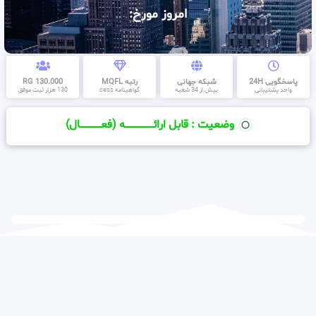
امروز مورخ:
پاسخگویی 24H
شبکه جهانی
رتبه MQFL
130.000 RG
واحد پشتیبانی
بیش از 34 شعبه
گواهینامه cess
130 هزار ثبت موفق
وضعیت : قابل ارائــــــــــــــــــــه (فعـــــــــــــــال)