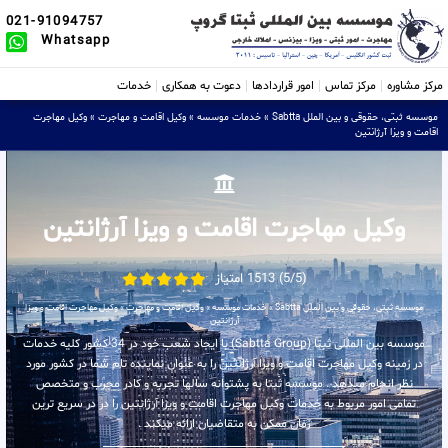
021-91094757
Whatsapp
مرکز مشاوره
مرکز تماس
امور قراردادها
دعوت به همکاری
خدمات
موسسه ثبتی، حقوقی و بین الملل Sabtta
»
خدمات موسسه
»
وکیل اقامت و مهاجرت
»
وکیل مهاجرت
اقامت و ویزا آرژانتین
وکیل مهاجرت اقامت و ویزا آرژانتین
(5/5) 1513 امتیاز
موسسه ثبتی، حقوقی و بین الملل Sabtta
»
خدمات موسسه
»
وکیل اقامت و مهاجرت
»
وکیل مهاجرت اقامت و ویزا
آرژانتین
موسسه بین المللی ثبتا (Sabtta Group) با ایجاد شعب خود در 34 کشور کلیه خدمات
در زمینه وکیل مهاجرت اقامت و ویزا آرژانتین را به عنوان نماینده تام شما در کشور مورد
نظر انجام میدهد . موسسه ثبتا به پشتوانه سالها تجربه و کادر مجرب و متخصص
تمامی امور مربوط به خدمات وکیل مهاجرت اقامت و ویزا آرژانتین را در در سریع ترین
زمان ممکن به متقاضیان ارائه میکند .