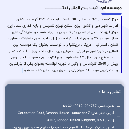
موسسه امور ثبت بین المللی ثبتـــــــــــــــــــــــــــــا
مرکز تخصصی ثبتا در سال 1381 تحت نام و برند ثبتا گروپ در کشور
امارات شهر دبی و کشور ایران استان تهران تاسیس و پایه گذاری شد ، این
مرکز فوق تخصصی از همان بدو تاسیس با ایجاد شعب و نمایندگی های
فعال خود در کشور های ایران ، ترکیه ، برزیل ، اذربایجان ، امارات ، عمان ،
آلمان ، استرالیا ، آمریکا ، بریتانیا و … توانست بعنوان یک موسسه بین
المللی در حوزه امور مهاجرتی ، حقوقی بین الملل ، اخذ ویزا ، اقامت دائم و
…. در سطح بین الملل شناخته شود . هم اکنون این مجموعه با دارا بودن
بیش از 2640 کارشناس و وکیل با تجربه توانسته بعنوان یکی از بزرگترین
و معتبرترین موسسات مهاجرتی و حقوق بین الملل شناخته شود
.
تماس با ما :
تلفن تماس: 02191094757 - 32 خط
آدرس دفتر لندن: 7 Coronation Road, Dephna House, Launchese
#105, London, United Kingdom, NW10 7PQ
آدرس: ایران-تهران - خیابان نلسون ماندلا(جردن) - انتهای خیابان مهری- روبروس