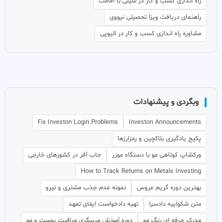
راه اندازی کسب و کار در شیلی با اقامت
راهنمای دریافت ویزا تحصیلی نیووی
مشاوره راه اندازی کسب و کار در اتیوپی
وبگردی و پیشنهادات
Fix Investon Login Problems
Investon Announcements
پکیج یادگیری بلاکچین و رمزارزها
ورکشاپ کوتاهی مو با دستگاه موزر
جاب آفر در کشورهای خارجی
How to Track Returns on Metals Investing
بهترین دوره گریم عروس
نمونه عدم جذب مشتری و نیرو
متن شکواییه دادسرا
تهیه دادخواست ایفای تعهد
مدرک حرفه ای رنگ مو
دوره آموزش مربیگری مراقبت پوست و مو