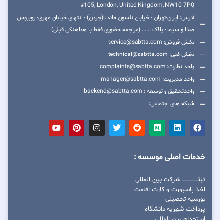
#105, London, United Kingdom, NW10 7PQ
آدرس: ایران-تهران - خیابان نلسون ماندلا(جردن) - انتهای خیابان مهری- روبروس
صدا و سیما - پلاک ...... (مراجعه حضوری فقط با هماهنگی قبلی)
بخش فروش: service@sabtta.com
بخش فنی: technical@sabtta.com
واحد نظارت: complaints@sabtta.com
واحد مدیریت: manager@sabtta.com
واحدتحقیق و توسعه : backend@sabtta.com
شبکه های اجتماعی:
خدمات اصلی موسسه :
ثبتــــــــــــــــ شرکت بین المللی
اخذ پاسپورت و کارت اقامت
بورسیه تحصیلی
پرداخت شهریه دانشگاه
استخدام بین المللی