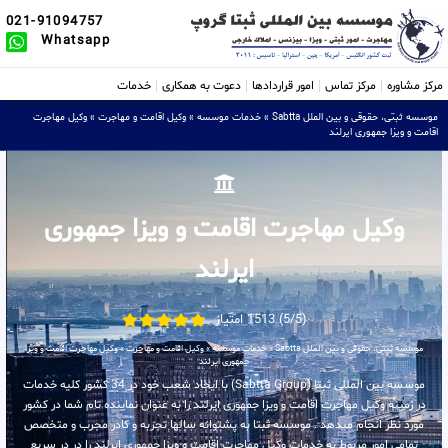
021-91094757
Whatsapp
مرکز مشاوره
مرکز تماس
امور قراردادها
دعوت به همکاری
خدمات
موسسه ثبتی، حقوقی و بین الملل Sabtta
»
خدمات موسسه
»
وکیل اقامت و مهاجرت
»
وکیل مهاجرت
اقامت و ویزا جمهوری ایرلند
وکیل مهاجرت اقامت و ویزا جمهوری
ایرلند
(5/5) 1513 امتیاز
موسسه ثبتی، حقوقی و بین الملل Sabtta
»
خدمات موسسه
»
وکیل اقامت و مهاجرت
»
وکیل مهاجرت اقامت و ویزا
جمهوری ایرلند
موسسه بین المللی ثبتا (Sabtta Group) با ایجاد شعب خود در 34 کشور کلیه خدمات
در زمینه وکیل مهاجرت اقامت و ویزا جمهوری ایرلند را به عنوان نماینده تام شما در کشور
مورد نظر انجام میدهد . موسسه ثبتا به پشتوانه سالها تجربه و کادر مجرب و متخصص
تمامی امور مربوط به خدمات وکیل مهاجرت اقامت و ویزا جمهوری ایرلند را در در سریع