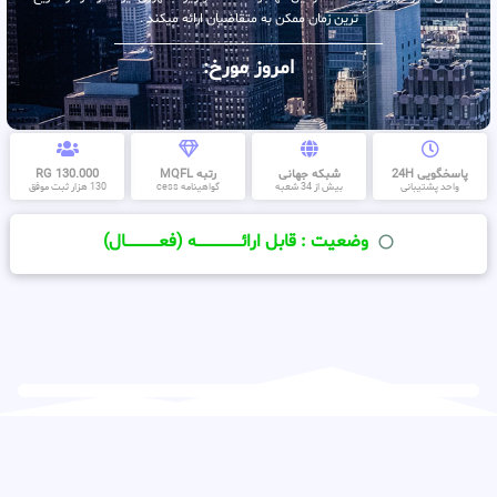
ترین زمان ممکن به متقاضیان ارائه میکند .
امروز مورخ:
پاسخگویی 24H
شبکه جهانی
رتبه MQFL
130.000 RG
واحد پشتیبانی
بیش از 34 شعبه
گواهینامه cess
130 هزار ثبت موفق
وضعیت : قابل ارائــــــــــــــــــــه (فعـــــــــــــــال)