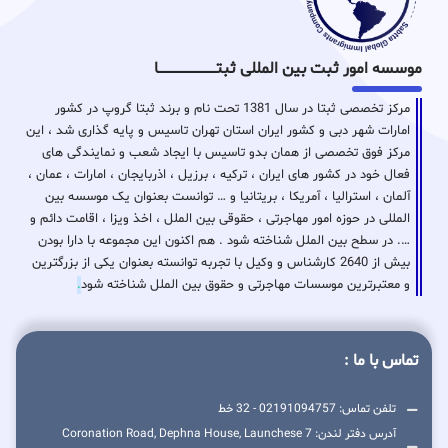
موسسه امور ثبت بین المللی ثبتـــــــــــــــــــــــــــــا
مرکز تخصصی ثبتا در سال 1381 تحت نام و برند ثبتا گروپ در کشور
امارات شهر دبی و کشور ایران استان تهران تاسیس و پایه گذاری شد ، این
مرکز فوق تخصصی از همان بدو تاسیس با ایجاد شعب و نمایندگی های
فعال خود در کشور های ایران ، ترکیه ، برزیل ، اذربایجان ، امارات ، عمان ،
آلمان ، استرالیا ، آمریکا ، بریتانیا و … توانست بعنوان یک موسسه بین
المللی در حوزه امور مهاجرتی ، حقوقی بین الملل ، اخذ ویزا ، اقامت دائم و
…. در سطح بین الملل شناخته شود . هم اکنون این مجموعه با دارا بودن
بیش از 2640 کارشناس و وکیل با تجربه توانسته بعنوان یکی از بزرگترین
و معتبرترین موسسات مهاجرتی و حقوق بین الملل شناخته شود
.
تماس با ما :
تلفن تماس: 02191094757 - 32 خط
آدرس دفتر لندن: 7 Coronation Road, Dephna House, Launchese