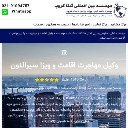
021-91094757
Whatsapp
مرکز مشاوره
مرکز تماس
امور قراردادها
دعوت به همکاری
خدمات
موسسه ثبتی، حقوقی و بین الملل Sabtta
»
خدمات موسسه
»
وکیل اقامت و مهاجرت
»
وکیل مهاجرت
اقامت و ویزا سیرالئون
وکیل مهاجرت اقامت و ویزا سیرالئون
(5/5) 1513 امتیاز
موسسه ثبتی، حقوقی و بین الملل Sabtta
»
خدمات موسسه
»
وکیل اقامت و مهاجرت
»
وکیل مهاجرت اقامت و ویزا
سیرالئون
موسسه بین المللی ثبتا (Sabtta Group) با ایجاد شعب خود در 34 کشور کلیه خدمات
در زمینه وکیل مهاجرت اقامت و ویزا سیرالئون را به عنوان نماینده تام شما در کشور مورد
نظر انجام میدهد . موسسه ثبتا به پشتوانه سالها تجربه و کادر مجرب و متخصص
تمامی امور مربوط به خدمات وکیل مهاجرت اقامت و ویزا سیرالئون را در در سریع ترین
زمان ممکن به متقاضیان ارائه میکند .