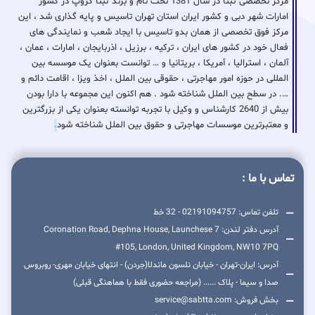
مرکز تخصصی ثبتا در سال 1381 تحت نام و برند ثبتا گروپ در کشور
امارات شهر دبی و کشور ایران استان تهران تاسیس و پایه گذاری شد ، این
مرکز فوق تخصصی از همان بدو تاسیس با ایجاد شعب و نمایندگی های
فعال خود در کشور های ایران ، ترکیه ، برزیل ، اذربایجان ، امارات ، عمان ،
آلمان ، استرالیا ، آمریکا ، بریتانیا و … توانست بعنوان یک موسسه بین
المللی در حوزه امور مهاجرتی ، حقوقی بین الملل ، اخذ ویزا ، اقامت دائم و
…. در سطح بین الملل شناخته شود . هم اکنون این مجموعه با دارا بودن
بیش از 2640 کارشناس و وکیل با تجربه توانسته بعنوان یکی از بزرگترین
و معتبرترین موسسات مهاجرتی و حقوق بین الملل شناخته شود
.
تماس با ما :
تلفن تماس: 02191094757 - 32 خط
آدرس دفتر لندن: 7 Coronation Road, Dephna House, Launchese
#105, London, United Kingdom, NW10 7PQ
آدرس: ایران-تهران - خیابان نلسون ماندلا(جردن) - انتهای خیابان مهری- روبروس
صدا و سیما - پلاک ...... (مراجعه حضوری فقط با هماهنگی قبلی)
بخش فروش: service@sabtta.com