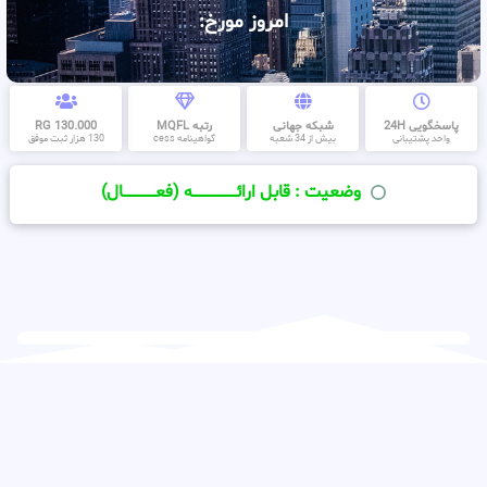
امروز مورخ:
پاسخگویی 24H
شبکه جهانی
رتبه MQFL
130.000 RG
واحد پشتیبانی
بیش از 34 شعبه
گواهینامه cess
130 هزار ثبت موفق
وضعیت : قابل ارائــــــــــــــــــــه (فعـــــــــــــــال)