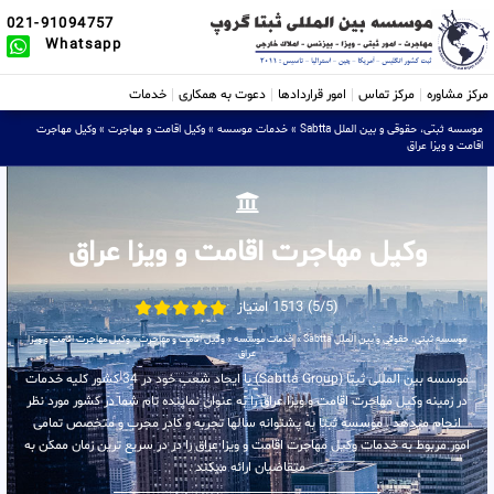
021-91094757
Whatsapp
مرکز مشاوره
مرکز تماس
امور قراردادها
دعوت به همکاری
خدمات
موسسه ثبتی، حقوقی و بین الملل Sabtta
»
خدمات موسسه
»
وکیل اقامت و مهاجرت
»
وکیل مهاجرت
اقامت و ویزا عراق
وکیل مهاجرت اقامت و ویزا عراق
(5/5) 1513 امتیاز
موسسه ثبتی، حقوقی و بین الملل Sabtta
»
خدمات موسسه
»
وکیل اقامت و مهاجرت
»
وکیل مهاجرت اقامت و ویزا
عراق
موسسه بین المللی ثبتا (Sabtta Group) با ایجاد شعب خود در 34 کشور کلیه خدمات
در زمینه وکیل مهاجرت اقامت و ویزا عراق را به عنوان نماینده تام شما در کشور مورد نظر
انجام میدهد . موسسه ثبتا به پشتوانه سالها تجربه و کادر مجرب و متخصص تمامی
امور مربوط به خدمات وکیل مهاجرت اقامت و ویزا عراق را در در سریع ترین زمان ممکن به
متقاضیان ارائه میکند .