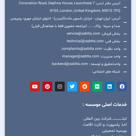
آدرس دفتر لندن: 7 Coronation Road, Dephna House, Launchese
#105, London, United Kingdom, NW10 7PQ
آدرس: ایران-تهران - خیابان نلسون ماندلا(جردن) - انتهای خیابان مهری- روبروس
صدا و سیما - پلاک ...... (مراجعه حضوری فقط با هماهنگی قبلی)
بخش فروش: service@sabtta.com
بخش فنی: technical@sabtta.com
واحد نظارت: complaints@sabtta.com
واحد مدیریت: manager@sabtta.com
واحدتحقیق و توسعه : backend@sabtta.com
شبکه های اجتماعی:
خدمات اصلی موسسه :
ثبتــــــــــــــــ شرکت بین المللی
اخذ پاسپورت و کارت اقامت
بورسیه تحصیلی