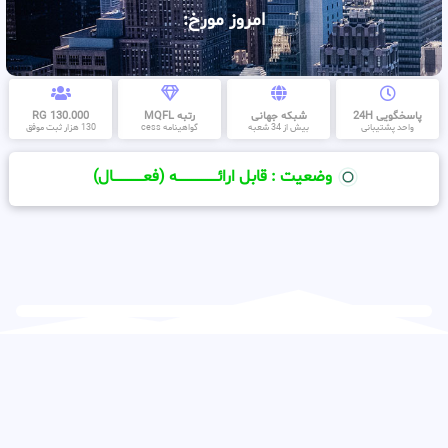
امروز مورخ:
پاسخگویی 24H
شبکه جهانی
رتبه MQFL
130.000 RG
واحد پشتیبانی
بیش از 34 شعبه
گواهینامه cess
130 هزار ثبت موفق
وضعیت : قابل ارائــــــــــــــــــــه (فعـــــــــــــــال)