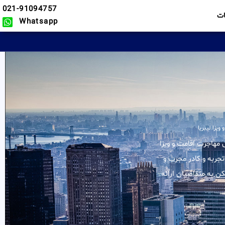
021-91094757
ت
Whatsapp
ویزا لیبریا
لیه خدمات در زمینه وکیل مهاجرت اقامت و ویزا
تجربه و کادر مجرب و
ن به متقاضیان ارائه