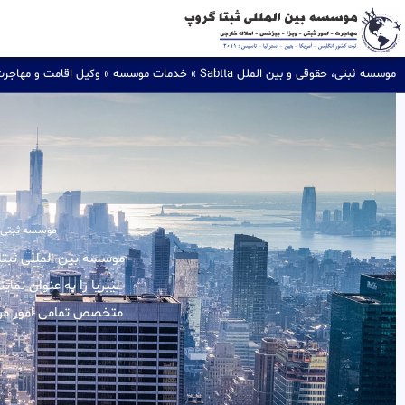
موسسه ثبتی، حقوقی و بین الملل Sabtta
»
خدمات موسسه
»
وکیل اقامت و مهاجر
و
موسسه ثبتی، حق
لیبریا را به عنوان نما
متخصص تمامی امور مربو