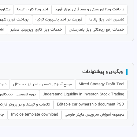
دریافت ویزا توریستی و مسافرتی عراق فوری
اخذ ویزا کاری زامبیا
مشاوره
تضمین اخذ ویزا پاناما
فوریت در اخذ پاسپورت ترکیه
پرداخت فوری شهری
خدمات رفع ریجکتی ویزا بلغارستان
خدمات ویزا کاری ویرجینیا معتبر
اشت
وبگردی و پیشنهادات
Mixed Strategy Profit Tool
مرجع آموزش تعمیر ماینر ارز دیجیتال
دوره
Understand Liquidity in Investon Stock Trading
دوره تخصصی اندیکاتور نو
Editable car ownership document PSD
انتخاب و ثبت‌نام در بروکر فار
مجموعه آموزش سرویس ماینر فارسی
Invoice template download
جاب