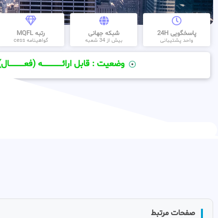
پاسخگویی 24H
شبکه جهانی
رتبه MQFL
واحد پشتیبانی
بیش از 34 شعبه
گواهینامه cess
وضعیت : قابل ارائــــــــــــــــــــه (فعـــــــــــــــال)
صفحات مرتبط