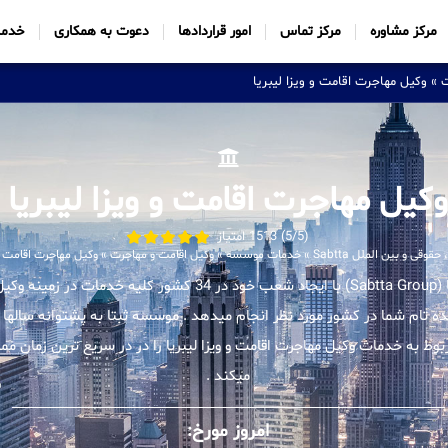
مرکز مشاوره
مرکز تماس
امور قراردادها
دعوت به همکاری
خدما
ت
»
وکیل مهاجرت اقامت و ویزا لیبریا
کیل مهاجرت اقامت و ویزا لیبریا
(5/5) 1513 امتیاز
وقی و بین الملل Sabtta
»
خدمات موسسه
»
وکیل اقامت و مهاجرت
»
وکیل مهاجرت اقامت و 
موسسه بین المللی ثبتا (Sabtta Group) با ایجاد شعب خود در 34 کشور ک
ینده تام شما در کشور مورد نظر انجام میدهد . موسسه ثبتا به پشتوانه سالها 
ط به خدمات وکیل مهاجرت اقامت و ویزا لیبریا را در در سریع ترین زمان ممک
میکند .
امروز مورخ: