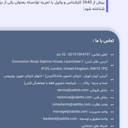
بیش از 2640 کارشناس و وکیل با تجربه توانسته بعنوان ی
شناخته شود
.
تماس با ما :
تلفن تماس: 02191094757 - 32 خط
آدرس دفتر لندن: 7 Coronation Road, Dephna House, Launchese
#105, London, United Kingdom, NW10 7PQ
آدرس: ایران-تهران - خیابان نلسون ماندلا(جردن) - انتهای خیابان مهری- روبروس
صدا و سیما - پلاک ...... (مراجعه حضوری فقط با هماهنگی قبلی)
بخش فروش: service@sabtta.com
بخش فنی: technical@sabtta.com
واحد نظارت: complaints@sabtta.com
واحد مدیریت: manager@sabtta.com
واحدتحقیق و توسعه : backend@sabtta.com
شبکه های اجتماعی: