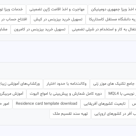
 اخذ ویزا جمهوری دومینیکن
مهاجرت و اخذ اقامت ژاپن تضمینی
خدمات ویزا تو
ه دانشگاه مستقل کاستاریکا
تسهیل خرید بیزینس در کیش
افتتاح حساب در پ
غال به کار و استخدام در شیلی تضمینی
تسهیل خرید بیزینس در کامرون
مشاور
 جامع تکنیک های موزر زنی
وکالت‌نامه با حدود اختیار
ورکشاپ‌های آموزشی زیبا
یسی با MQL4
دوره کامل شمارش و پیش‌بینی با امواج الیوت
آموزش مربیگر
کس
تابعیت کشورهای آفریقایی
Residence card template download
امور ح
 آفر در کشورهای اروپایی
تهیه سند تقسیم ملک