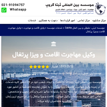
021-91094757
Whatsapp
مرکز مشاوره
مرکز تماس
امور قراردادها
دعوت به همکاری
خدمات
موسسه ثبتی، حقوقی و بین الملل Sabtta
»
خدمات موسسه
»
وکیل اقامت و مهاجرت
»
وکیل مهاجرت
اقامت و ویزا پرتغال
وکیل مهاجرت اقامت و ویزا پرتغال
(5/5) 1513 امتیاز
موسسه ثبتی، حقوقی و بین الملل Sabtta
»
خدمات موسسه
»
وکیل اقامت و مهاجرت
»
وکیل مهاجرت اقامت و ویزا
پرتغال
موسسه بین المللی ثبتا (Sabtta Group) با ایجاد شعب خود در 34 کشور کلیه خدمات
در زمینه وکیل مهاجرت اقامت و ویزا پرتغال را به عنوان نماینده تام شما در کشور مورد
نظر انجام میدهد . موسسه ثبتا به پشتوانه سالها تجربه و کادر مجرب و متخصص
تمامی امور مربوط به خدمات وکیل مهاجرت اقامت و ویزا پرتغال را در در سریع ترین زمان
ممکن به متقاضیان ارائه میکند .