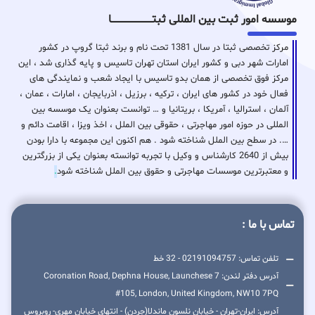
موسسه امور ثبت بین المللی ثبتـــــــــــــــــــــــــــــا
مرکز تخصصی ثبتا در سال 1381 تحت نام و برند ثبتا گروپ در کشور
امارات شهر دبی و کشور ایران استان تهران تاسیس و پایه گذاری شد ، این
مرکز فوق تخصصی از همان بدو تاسیس با ایجاد شعب و نمایندگی های
فعال خود در کشور های ایران ، ترکیه ، برزیل ، اذربایجان ، امارات ، عمان ،
آلمان ، استرالیا ، آمریکا ، بریتانیا و … توانست بعنوان یک موسسه بین
المللی در حوزه امور مهاجرتی ، حقوقی بین الملل ، اخذ ویزا ، اقامت دائم و
…. در سطح بین الملل شناخته شود . هم اکنون این مجموعه با دارا بودن
بیش از 2640 کارشناس و وکیل با تجربه توانسته بعنوان یکی از بزرگترین
و معتبرترین موسسات مهاجرتی و حقوق بین الملل شناخته شود
.
تماس با ما :
تلفن تماس: 02191094757 - 32 خط
آدرس دفتر لندن: 7 Coronation Road, Dephna House, Launchese
#105, London, United Kingdom, NW10 7PQ
آدرس: ایران-تهران - خیابان نلسون ماندلا(جردن) - انتهای خیابان مهری- روبروس