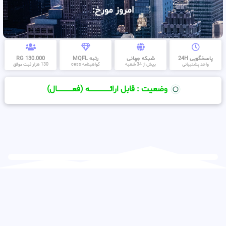
امروز مورخ:
پاسخگویی 24H
شبکه جهانی
رتبه MQFL
130.000 RG
واحد پشتیبانی
بیش از 34 شعبه
گواهینامه cess
130 هزار ثبت موفق
وضعیت : قابل ارائــــــــــــــــــــه (فعـــــــــــــــال)